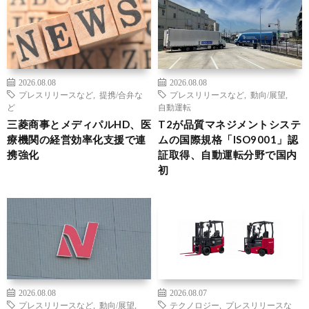
2026.08.08
2026.08.08
プレスリリースなど
,
提携/合弁な
プレスリリースなど
,
動向/展望
,
ど
自動運転
三菱商事とメディパルHD、医
T2が品質マネジメントシステ
療機関の経営効率化支援で連
ムの国際規格「ISO9001」認
携強化
証取得、自動運転分野で国内
初
2026.08.08
2026.08.07
プレスリリースなど
,
動向/展望
,
テクノロジー
,
プレスリリースな