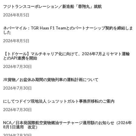
フジトランスコーポレーション／新造船「蓉翔丸」就航
2026年8月5日
ネバーマイル：TGR Haas F1 Teamとのパートナーシップ契約を締結しま
した
2026年8月5日
【トドケール】マルチキャリア化に向けて、2026年7月よりヤマト運輸
とのAPI連携を開始
2026年7月30日
JR貨物／お盆休み期間の貨物列車の運転計画について
2026年7月30日
にしてつドイツ現地法人 シュツットガルト事務所移転のご案内
2026年7月30日
NCA／日本発国際航空貨物燃油サーチャージ適用額のお知らせ（2026年
8月1日適用 改定）
2026年7月30日