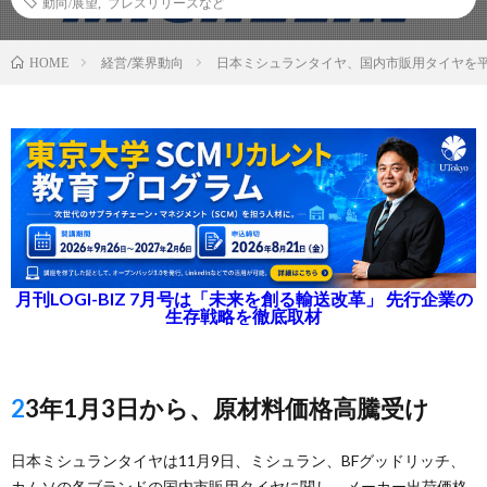
動向/展望
,
プレスリリースなど
経営/業界動向
日本ミシュランタイヤ、国内市販用タイヤを平
HOME
月刊LOGI-BIZ 7月号は「未来を創る輸送改革」 先行企業の
生存戦略を徹底取材
23年1月3日から、原材料価格高騰受け
日本ミシュランタイヤは11月9日、ミシュラン、BFグッドリッチ、
カムソの各ブランドの国内市販用タイヤに関し、メーカー出荷価格