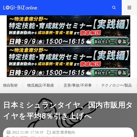
独自取材
物流施設/不動産
災害/事故/不祥事
テクノロジー/製品
日本ミシュランタイヤ、国内市販用タ
イヤを平均8％引き上げへ
2022.11.09 17:54:19
経営/業界動向