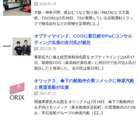
2026.05.28
大阪～神奈川間、紙おむつなど取り扱い PALTACと大王製
紙、T2の3社は5月28日、T2が展開している自動運転トラッ
クで物流会社などの荷物を定期的に[…]
オプティマインド、COOに新日鉄やPwCコンサル
ティング出身の吉川氏が就任
2022.06.20
事業拡大に備え経営体制強化図る オプティマインドは6月17
日、取締役COO（最高執行責任者）に同日付で吉川治人氏が
就任したと発表した。 吉川氏は新日本[…]
オリックス、傘下の船舶仲介業ソメックに神原汽船
と尾道造船が出資
2025.07.22
関連事業拡大を図る オリックスは7月18日、傘下で船舶仲介
を手掛けるソメック（東京都港区浜松町）の普通株式の7.5%
を、常石造船グループの神原汽船（広[…]