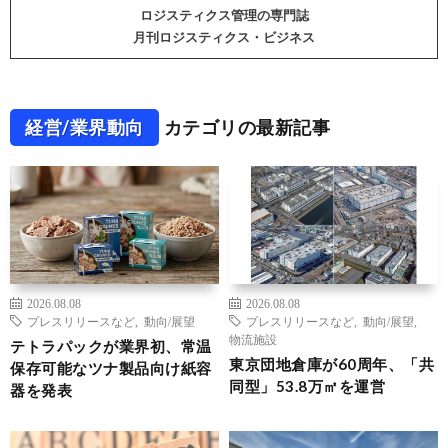
ロジスティクス管理の専門誌
月刊ロジスティクス・ビジネス
経営/業界動向
カテゴリの最新記事
2026.08.08
2026.08.08
プレスリリースなど
,
動向/展望
プレスリリースなど
,
動向/展望
,
物流施設
テトラパックが業界初、常温
東京団地倉庫が60周年、「共
保存可能なツナ製品向け紙容
同型」53.8万㎡を運営
器を発表