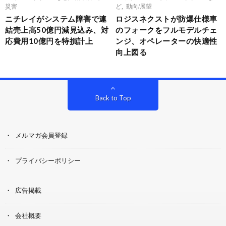
災害
ど
,
動向/展望
ニチレイがシステム障害で連
ロジスネクストが防爆仕様車
結売上高50億円減見込み、対
のフォークをフルモデルチェ
応費用10億円を特損計上
ンジ、オペレーターの快適性
向上図る
Back to Top
メルマガ会員登録
プライバシーポリシー
広告掲載
会社概要