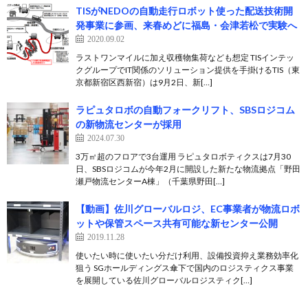
TISがNEDOの自動走行ロボット使った配送技術開
発事業に参画、来春めどに福島・会津若松で実験へ
2020.09.02
ラストワンマイルに加え収穫物集荷なども想定 TISインテッ
クグループでIT関係のソリューション提供を手掛けるTIS（東
京都新宿区西新宿）は9月2日、新[…]
ラピュタロボの自動フォークリフト、SBSロジコム
の新物流センターが採用
2024.07.30
3万㎡超のフロアで3台運用 ラピュタロボティクスは7月30
日、SBSロジコムが今年2月に開設した新たな物流拠点「野田
瀬戸物流センターA棟」（千葉県野田[…]
【動画】佐川グローバルロジ、EC事業者が物流ロボ
ットや保管スペース共有可能な新センター公開
2019.11.28
使いたい時に使いたい分だけ利用、設備投資抑え業務効率化
狙う SGホールディングス傘下で国内のロジスティクス事業
を展開している佐川グローバルロジスティク[…]