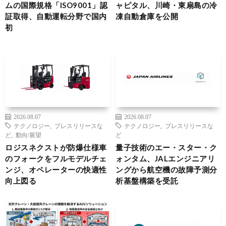
ムの国際規格「ISO9001」認
ャピタル、川崎・東扇島の冷
証取得、自動運転分野で国内
凍自動倉庫を公開
初
2026.08.07
2026.08.07
テクノロジー
,
プレスリリースな
テクノロジー
,
プレスリリースな
ど
,
動向/展望
ど
ロジスネクストが防爆仕様車
量子技術のエー・スター・ク
のフォークをフルモデルチェ
ォンタム、JALエンジニアリ
ンジ、オペレーターの快適性
ングから航空機の故障予測分
向上図る
析基盤構築を受託