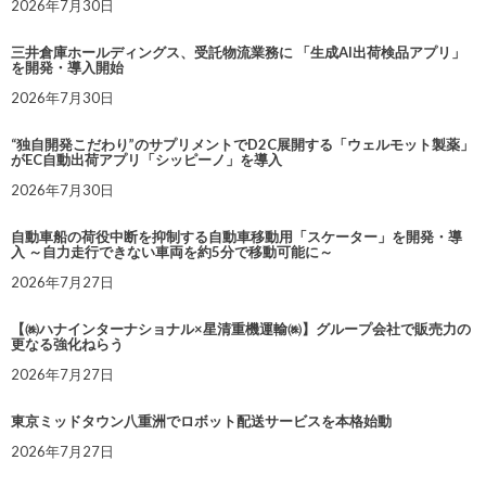
2026年7月30日
三井倉庫ホールディングス、受託物流業務に 「生成AI出荷検品アプリ」
を開発・導入開始
2026年7月30日
“独自開発こだわり”のサプリメントでD2C展開する「ウェルモット製薬」
がEC自動出荷アプリ「シッピーノ」を導入
2026年7月30日
自動車船の荷役中断を抑制する自動車移動用「スケーター」を開発・導
入 ～自力走行できない車両を約5分で移動可能に～
2026年7月27日
【㈱ハナインターナショナル×星清重機運輸㈱】グループ会社で販売力の
更なる強化ねらう
2026年7月27日
東京ミッドタウン八重洲でロボット配送サービスを本格始動
2026年7月27日