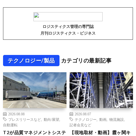
ロジスティクス管理の専門誌
月刊ロジスティクス・ビジネス
テクノロジー/製品
カテゴリの最新記事
2026.08.08
2026.08.07
プレスリリースなど
,
動向/展望
,
テクノロジー
,
動画
,
物流施設
,
自動運転
記者会見など
T2が品質マネジメントシステ
【現地取材・動画】霞ヶ関キ