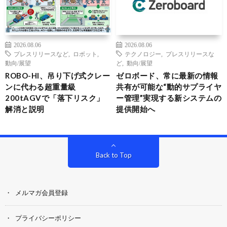
2026.08.06
2026.08.06
プレスリリースなど
,
ロボット
,
テクノロジー
,
プレスリリースな
動向/展望
ど
,
動向/展望
ROBO-HI、吊り下げ式クレー
ゼロボード、常に最新の情報
ンに代わる超重量級
共有が可能な“動的サプライヤ
200tAGVで「落下リスク」
ー管理”実現する新システムの
解消と説明
提供開始へ
Back to Top
メルマガ会員登録
プライバシーポリシー