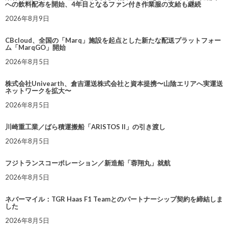
への飲料配布を開始、4年目となるファン付き作業服の支給も継続
2026年8月9日
CBcloud、全国の「Marq」施設を起点とした新たな配送プラットフォー
ム「MarqGO」開始
2026年8月5日
株式会社Univearth、倉吉運送株式会社と資本提携〜山陰エリアへ実運送
ネットワークを拡大〜
2026年8月5日
川崎重工業／ばら積運搬船「ARISTOS II」の引き渡し
2026年8月5日
フジトランスコーポレーション／新造船「蓉翔丸」就航
2026年8月5日
ネバーマイル：TGR Haas F1 Teamとのパートナーシップ契約を締結しま
した
2026年8月5日