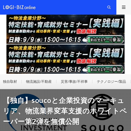
独自取材
物流施設/不動産
災害/事故/不祥事
テクノロジー/製品
【独自】soucoと企業投資のマーキュ
リア、物流業界変革支援のホワイトペ
ーパー第2弾を無償公開