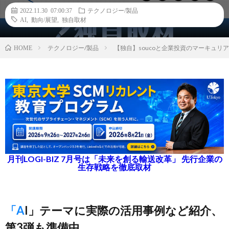
2022.11.30 07:00:37
テクノロジー/製品
AI
,
動向/展望
,
独自取材
テクノロジー/製品
【独自】soucoと企業投資のマーキュ
HOME
月刊LOGI-BIZ 7月号は「未来を創る輸送改革」 先行企業の
生存戦略を徹底取材
「AI」テーマに実際の活用事例など紹介、
第3弾も準備中