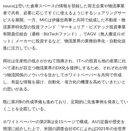
soucoは空いた倉庫スペースの情報を登録した荷主企業や物流事業
者で共有、必要に応じてすぐに使えるようにするシェアリングサー
ビスを展開。一方、MICは伊藤忠商事と共同で組成した不動産・物
流業界特化型の投資ファンド「マーキュリア・ビズテック投資事業
有限責任組合（通称・BizTechファンド）」でAGV（無人搬送ロボ
ット）メーカーに投資するなど、物流業界の業務効率化・自動化促
進に注力している。
両社は生産性の低さがかねて指摘され、ITへの投資も他の産業に比
べて遅れが目立つ物流業界のDX化を後押しするため、それぞれが持
つ物流関係のノウハウを生かしてホワイトペーパーを共同で作成
し、有益な情報を届け、自動化・省力化の機運を高めていきたいと
の思いがある。
既に第3弾の作成準備も進めており、定期的に先進事例を発表してい
くことを企図している。
ホワイトペーパーの第2弾は全11ページで構成。AIの定義や歴史を
簡潔に紹介した上で、米国の調査会社IDCによれば2021年の全世界