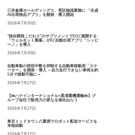
三井倉庫ホールディングス、受託物流業務に 「生成
AI出荷検品アプリ」を開発・導入開始
2026年7月30日
“独自開発こだわり”のサプリメントでD2C展開する
「ウェルモット製薬」がEC自動出荷アプリ「シッピ
ーノ」を導入
2026年7月30日
自動車船の荷役中断を抑制する自動車移動用「スケ
ーター」を開発・導入 ～自力走行できない車両を約
5分で移動可能に～
2026年7月27日
【㈱ハナインターナショナル×星清重機運輸㈱】グ
ループ会社で販売力の更なる強化ねらう
2026年7月27日
東京ミッドタウン八重洲でロボット配送サービスを
本格始動
2026年7月27日