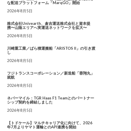
な配送プラットフォーム「MarqGO」開始
2026年8月5日
株式会社Univearth、倉吉運送株式会社と資本提
携〜山陰エリアへ実運送ネットワークを拡大〜
2026年8月5日
川崎重工業／ばら積運搬船「ARISTOS II」の引き渡
し
2026年8月5日
フジトランスコーポレーション／新造船「蓉翔丸」
就航
2026年8月5日
ネバーマイル：TGR Haas F1 Teamとのパートナー
シップ契約を締結しました
2026年8月5日
【トドケール】マルチキャリア化に向けて、2026
年7月よりヤマト運輸とのAPI連携を開始