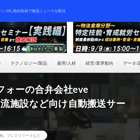
ーン,3PL,独自取材で物流ニュースを配信
事
テクノロジー/製品
雇用/人材
経営/業界動向
データ/
ォーの合弁会社eve
の物流施設など向け自動搬送サー
転
,
プレスリリースなど