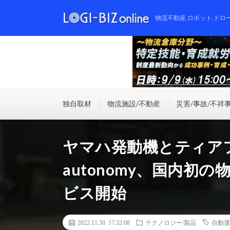
物流不動産,ロボット,ドロ
独自取材
物流施設/不動産
災害/事故/不祥
ヤマハ発動機とティアフ
autonomy、国内初
ビス開始
2022.11.30 17:32:08
テクノロジー/製品
自動運