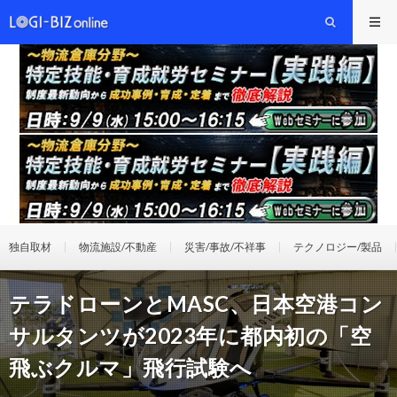
独自取材
物流施設/不動産
災害/事故/不祥事
テクノロジー/製品
テラドローンとMASC、日本空港コン
サルタンツが2023年に都内初の「空
飛ぶクルマ」飛行試験へ