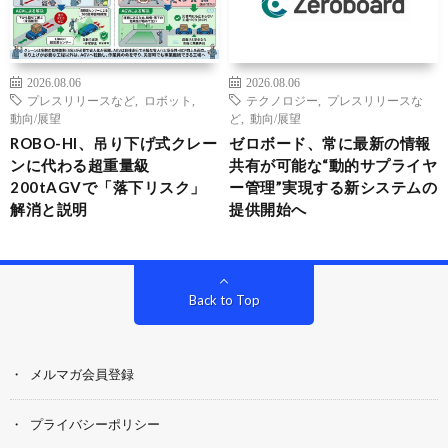
2026.08.06
2026.08.06
プレスリリースなど
,
ロボット
,
テクノロジー
,
プレスリリースな
動向/展望
ど
,
動向/展望
ROBO-HI、吊り下げ式クレー
ゼロボード、常に最新の情報
ンに代わる超重量級
共有が可能な“動的サプライヤ
200tAGVで「落下リスク」
ー管理”実現する新システムの
解消と説明
提供開始へ
Back to Top
メルマガ会員登録
プライバシーポリシー