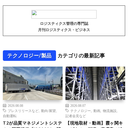
ロジスティクス管理の専門誌
月刊ロジスティクス・ビジネス
テクノロジー/製品
カテゴリの最新記事
2026.08.08
2026.08.07
プレスリリースなど
,
動向/展望
,
テクノロジー
,
動画
,
物流施設
,
自動運転
記者会見など
T2が品質マネジメントシステ
【現地取材・動画】霞ヶ関キ