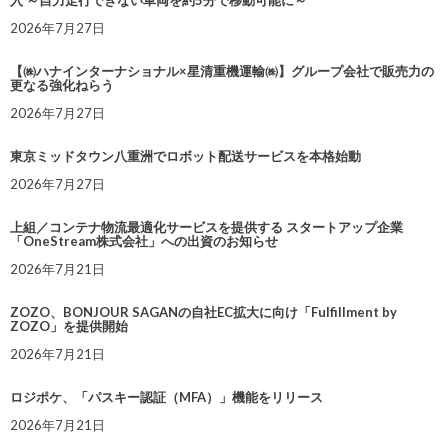
入 ～自力走行できない車両を約5分で移動可能に～
2026年7月27日
【㈱ハナインターナショナル×星清重機運輸㈱】グループ会社で販売力の
更なる強化ねらう
2026年7月27日
東京ミッドタウン八重洲でロボット配送サービスを本格始動
2026年7月27日
上組／コンテナ物流最適化サービスを提供する スタートアップ企業
「OneStream株式会社」への出資のお知らせ
2026年7月21日
ZOZO、BONJOUR SAGANの自社EC拡大に向け「Fulfillment by
ZOZO」を提供開始
2026年7月21日
ロジポケ、「パスキー認証（MFA）」機能をリリース
2026年7月21日