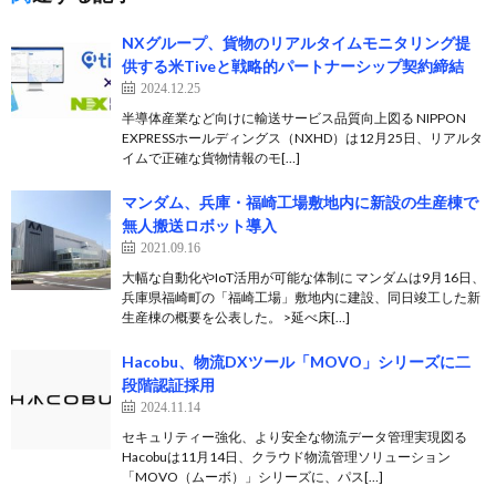
NXグループ、貨物のリアルタイムモニタリング提
供する米Tiveと戦略的パートナーシップ契約締結
2024.12.25
半導体産業など向けに輸送サービス品質向上図る NIPPON
EXPRESSホールディングス（NXHD）は12月25日、リアルタ
イムで正確な貨物情報のモ[…]
マンダム、兵庫・福崎工場敷地内に新設の生産棟で
無人搬送ロボット導入
2021.09.16
大幅な自動化やIoT活用が可能な体制に マンダムは9月16日、
兵庫県福崎町の「福崎工場」敷地内に建設、同日竣工した新
生産棟の概要を公表した。 >延べ床[…]
Hacobu、物流DXツール「MOVO」シリーズに二
段階認証採用
2024.11.14
セキュリティー強化、より安全な物流データ管理実現図る
Hacobuは11月14日、クラウド物流管理ソリューション
「MOVO（ムーボ）」シリーズに、パス[…]