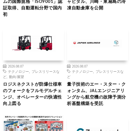
ムの国際規格「ISO9001」認
ャピタル、川崎・東扇島の冷
証取得、自動運転分野で国内
凍自動倉庫を公開
初
2026.08.07
2026.08.07
テクノロジー
,
プレスリリースな
テクノロジー
,
プレスリリースな
ど
,
動向/展望
ど
ロジスネクストが防爆仕様車
量子技術のエー・スター・ク
のフォークをフルモデルチェ
ォンタム、JALエンジニアリ
ンジ、オペレーターの快適性
ングから航空機の故障予測分
向上図る
析基盤構築を受託