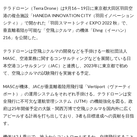
テラドローン（Terra Drone）は9月16～19日に東京都大田区羽田空
港の複合施設「HANEDA INNOVATION CITY（羽田イノベーション
シティ）」で開かれた「羽田スマートシティ EXPO 2022 秋」で、
垂直離着陸が可能な「空飛ぶクルマ」の機体「Ehng（イーハン）
216」を公開した。
テラドローンは空飛ぶクルマの開発などを手掛ける一般社団法人
MASC、空港業務に関するコンサルティングなどを展開している日
本空港コンサルタンツ（JAC）と連携し、2023年に東京都で初め
て、空飛ぶクルマの試験飛行を実施する予定。
MASCが機体、JACが垂直離着陸用飛行場「Vertiport（ヴァーティ
ポート）」の運用システムをそれぞれ手掛ける。テラドローンは安
全飛行に不可欠な運航管理システム（UTM）の機能強化を図る。政
府は25年開催予定の大阪・関西万博で空飛ぶクルマを国内外に広く
アピールする計画を打ち出しており、3者も目標達成への貢献を目指
す。
機体は2人乗りで、地上からコントロールするか、自律飛行すること