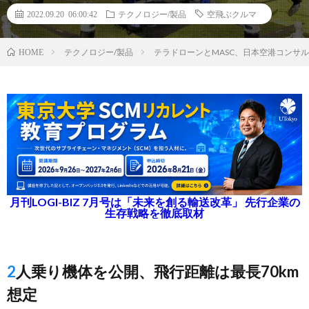
2022.09.20 06:00:42
テクノロジー/製品
空飛ぶクルマ
テクノロジー/製品
テラドローンとMASC、日本空港コンサ
HOME
月刊LOGI-BIZ 7月号は「未来を創る輸送改革」 先行企業の
生存戦略を徹底取材
2人乗り機体を公開、飛行距離は最長70km
想定