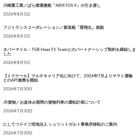
川崎重工業／ばら積運搬船「ARISTOS II」の引き渡し
2026年8月5日
フジトランスコーポレーション／新造船「蓉翔丸」就航
2026年8月5日
ネバーマイル：TGR Haas F1 Teamとのパートナーシップ契約を締結しま
した
2026年8月5日
【トドケール】マルチキャリア化に向けて、2026年7月よりヤマト運輸
とのAPI連携を開始
2026年7月30日
JR貨物／お盆休み期間の貨物列車の運転計画について
2026年7月30日
にしてつドイツ現地法人 シュツットガルト事務所移転のご案内
2026年7月30日