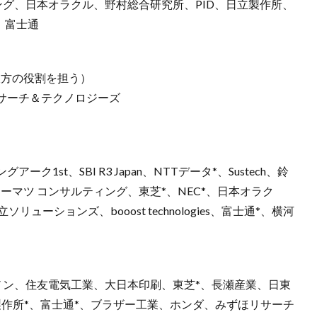
ルティング、日本オラクル、野村総合研究所、PID、日立製作所、
s、富士通
双方の役割を担う）
サーチ＆テクノロジーズ
st、SBI R3 Japan、NTTデータ*、Sustech、鈴
 トーマツ コンサルティング、東芝*、NEC*、日本オラク
ューションズ、booost technologies、富士通*、横河
ノン、住友電気工業、大日本印刷、東芝*、長瀬産業、日東
製作所*、富士通*、ブラザー工業、ホンダ、みずほリサーチ