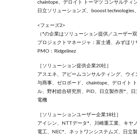
chaintope、デロイト トーマツ コンサ
日立ソリューションズ、booost technologie
<フェーズ2>
（*の企業はソリューション提供／ユーザー
プロジェクトマネージャ：富士通、みずほリ
PMO：Ridgelinez
［ソリューション提供企業20社］
アスエネ、アビームコンサルティング、ウイングアーク1
与商事、ゼロボード、chaintope、デロイト
ル、野村総合研究所、PID、日立製作所*、日立ソリ
電機
［ソリューションユーザー企業18社］
アイシン、NTTデータ*、川崎重工業、キヤ
電工、NEC*、ネットワンシステムズ、日立