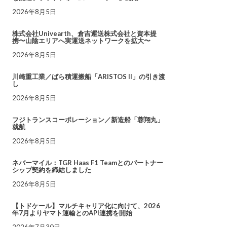
2026年8月5日
株式会社Univearth、倉吉運送株式会社と資本提
携〜山陰エリアへ実運送ネットワークを拡大〜
2026年8月5日
川崎重工業／ばら積運搬船「ARISTOS II」の引き渡
し
2026年8月5日
フジトランスコーポレーション／新造船「蓉翔丸」
就航
2026年8月5日
ネバーマイル：TGR Haas F1 Teamとのパートナー
シップ契約を締結しました
2026年8月5日
【トドケール】マルチキャリア化に向けて、2026
年7月よりヤマト運輸とのAPI連携を開始
2026年7月30日