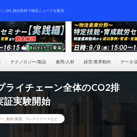
ーン,3PL,独自取材で物流ニュースを配信
事
テクノロジー/製品
雇用/人材
経営/業界動向
データ/
プライチェーン全体のCO2排
実証実験開始
ー
,
動向/展望
,
プレスリリースなど