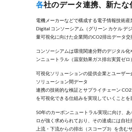
各社のデータ連携、新た
電機メーカーなどで構成する電子情報技術産業協会
Digital コンソーシアム（グリーン カケル
量可視化に向けた企業間のCO2排出データ
コンソーシアムは環境関連分野のデジタル化や
ンニュートラル（温室効果ガス排出実質ゼロ）
可視化ソリューションの提供企業とユーザー
ソリューション間データ
連携の技術的な検証とサプライチェーン CO
を可視化できる仕組みを実現していくことを
50年のカーボンニュートラル実現に向け、
ロが強く求められており、その達成には自社排
上流・下流からの排出（スコープ3）を含む