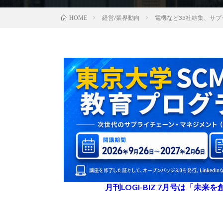
経営/業界動向
電機など35社結集、サ
HOME
月刊LOGI-BIZ 7月号は「未