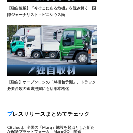
【独自連載】「今そこにある危機」を読み解く 国
際ジャーナリスト・ビニシウス氏
【独自】オープンロジの「AI梱包予測」、トラック
必要台数の迅速把握にも活用本格化
プレスリリースまとめてチェック
CBcloud、全国の「Marq」施設を起点とした新た
な配送プラットフォーム「MarqGO」開始