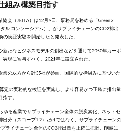
な仕組み構築目指す
（JEITA）は12月9日、事務局を務める「Green x
 デジタル コンソーシアム）」がサプライチェーンのCO2排出
交換の実証実験を開始したと発表した。
新たなビジネスモデルの創出などを通じて2050年カーボ
実現に寄与すべく、2021年に設立された。
企業の双方から計35社が参画。国際的な枠組みに基づいた
2算定の実務的な検証を実施し、より容易かつ正確に排出量
目指す。
あらゆる産業でサプライチェーン全体の脱炭素化、ネットゼ
出分（スコープ1,2）だけではなく、サプライチェーンの
サプライチェーン全体のCO2排出量を正確に把握、削減に