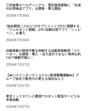
三井倉庫ホールディングス、受託物流業務に 「生成
AI出荷検品アプリ」を開発・導入開始
2026年7月30日
“独自開発こだわり”のサプリメントでD2C展開する
「ウェルモット製薬」がEC自動出荷アプリ「シッピ
ーノ」を導入
2026年7月30日
自動車船の荷役中断を抑制する自動車移動用「スケ
ーター」を開発・導入 ～自力走行できない車両を約
5分で移動可能に～
2026年7月27日
【㈱ハナインターナショナル×星清重機運輸㈱】グ
ループ会社で販売力の更なる強化ねらう
2026年7月27日
東京ミッドタウン八重洲でロボット配送サービスを
本格始動
2026年7月27日