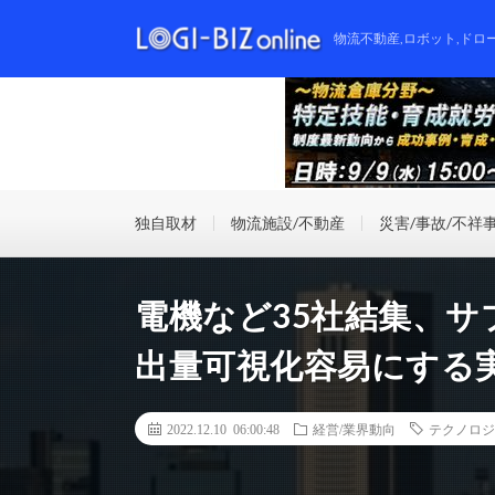
物流不動産,ロボット,ドロ
独自取材
物流施設/不動産
災害/事故/不祥
電機など35社結集、サ
出量可視化容易にする
2022.12.10 06:00:48
経営/業界動向
テクノロジ