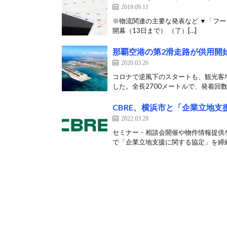
2019.09.11
※物流関連の主要な発表など ▼「フー
開幕（13日まで） （了）[…]
那覇空港の第2滑走路が供用開
2020.03.26
コロナで逆風下のスタートも、観光客増
した。全長2700メートルで、発着回数
CBRE、横浜市と「企業立地
2022.03.28
セミナー・相談会開催や物件情報提供な
で「企業立地支援に関する協定」を締結