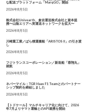
な配送プラットフォーム「MarqGO」開始
2026年8月5日
株式会社Univearth、倉吉運送株式会社と資本提
携〜山陰エリアへ実運送ネットワークを拡大〜
2026年8月5日
川崎重工業／ばら積運搬船「ARISTOS II」の引き渡
し
2026年8月5日
フジトランスコーポレーション／新造船「蓉翔丸」
就航
2026年8月5日
ネバーマイル：TGR Haas F1 Teamとのパートナー
シップ契約を締結しました
2026年8月5日
【トドケール】マルチキャリア化に向けて、2026
年7月よりヤマト運輸とのAPI連携を開始