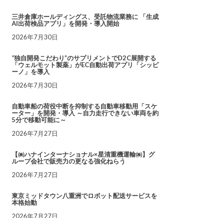
三井倉庫ホールディングス、受託物流業務に 「生成
AI出荷検品アプリ」を開発・導入開始
2026年7月30日
“独自開発こだわり”のサプリメントでD2C展開する
「ウェルモット製薬」がEC自動出荷アプリ「シッピ
ーノ」を導入
2026年7月30日
自動車船の荷役中断を抑制する自動車移動用「スケ
ーター」を開発・導入 ～自力走行できない車両を約
5分で移動可能に～
2026年7月27日
【㈱ハナインターナショナル×星清重機運輸㈱】グ
ループ会社で販売力の更なる強化ねらう
2026年7月27日
東京ミッドタウン八重洲でロボット配送サービスを
本格始動
2026年7月27日