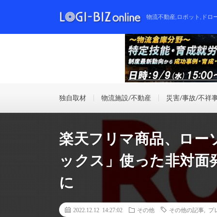
物流不動産,ロボット,ドロ
独自取材
物流施設/不動産
災害/事故/不祥
楽天フリマ商品、ロー
ックス」使った非対面
に
2022.12.12 14:27:02
その他
その他の記事
,
プ