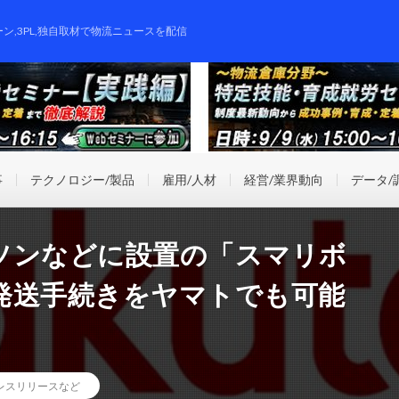
ーン,3PL,独自取材で物流ニュースを配信
事
テクノロジー/製品
雇用/人材
経営/業界動向
データ/
ソンなどに設置の「スマリボ
発送手続きをヤマトでも可能
レスリリースなど