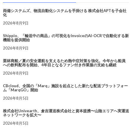
両備システムズ、物流自動化システムを手掛ける 株式会社APTを子会社
化
2026年8月9日
Shippio、「輸送中の商品」の可視化をInvoiceのAI-OCRで自動化する新
機能を提供開始
2026年8月9日
栗林商船／夏の安全運航を支えるため熱中症対策を強化。今年から船員
への飲料配布を開始、4年目となるファン付き作業服の支給も継続
2026年8月9日
CBcloud、全国の「Marq」施設を起点とした新たな配送プラットフォー
ム「MarqGO」開始
2026年8月5日
株式会社Univearth、倉吉運送株式会社と資本提携〜山陰エリアへ実運送
ネットワークを拡大〜
2026年8月5日