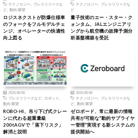
テクノロジー
,
プレスリリースな
テクノロジー
,
プレスリリースな
ど
,
動向/展望
ど
ロジスネクストが防爆仕様車
量子技術のエー・スター・ク
のフォークをフルモデルチェ
ォンタム、JALエンジニアリ
ンジ、オペレーターの快適性
ングから航空機の故障予測分
向上図る
析基盤構築を受託
2026.08.06
2026.08.06
プレスリリースなど
,
ロボット
,
テクノロジー
,
プレスリリースな
動向/展望
ど
,
動向/展望
ROBO-HI、吊り下げ式クレー
ゼロボード、常に最新の情報
ンに代わる超重量級
共有が可能な“動的サプライヤ
200tAGVで「落下リスク」
ー管理”実現する新システムの
解消と説明
提供開始へ