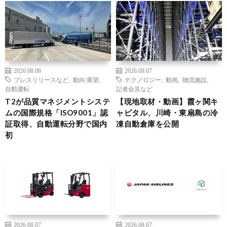
2026.08.08
2026.08.07
プレスリリースなど
,
動向/展望
,
テクノロジー
,
動画
,
物流施設
,
自動運転
記者会見など
T2が品質マネジメントシステ
【現地取材・動画】霞ヶ関キ
ムの国際規格「ISO9001」認
ャピタル、川崎・東扇島の冷
証取得、自動運転分野で国内
凍自動倉庫を公開
初
2026.08.07
2026.08.07