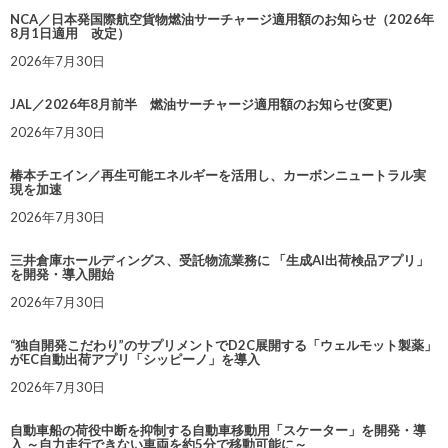
NCA／日本発国際航空貨物燃油サーチャージ適用額のお知らせ（2026年
8月1日適用 改定）
2026年7月30日
JAL／2026年8月前半 燃油サーチャージ適用額のお知らせ(変更)
2026年7月30日
椿本チエイン／再生可能エネルギーを活用し、カーボンニュートラル実
現を加速
2026年7月30日
三井倉庫ホールディングス、受託物流業務に 「生成AI出荷検品アプリ」
を開発・導入開始
2026年7月30日
“独自開発こだわり”のサプリメントでD2C展開する「ウェルモット製薬」
がEC自動出荷アプリ「シッピーノ」を導入
2026年7月30日
自動車船の荷役中断を抑制する自動車移動用「スケーター」を開発・導
入 ～自力走行できない車両を約5分で移動可能に～