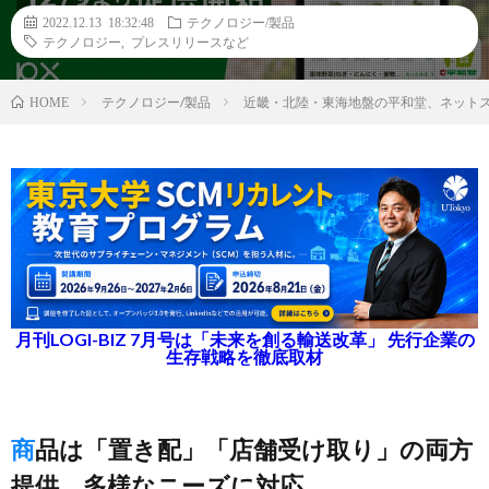
2022.12.13 18:32:48
テクノロジー/製品
テクノロジー
,
プレスリリースなど
テクノロジー/製品
近畿・北陸・東海地盤の平和堂、ネットス
HOME
月刊LOGI-BIZ 7月号は「未来を創る輸送改革」 先行企業の
生存戦略を徹底取材
商品は「置き配」「店舗受け取り」の両方
提供、多様なニーズに対応