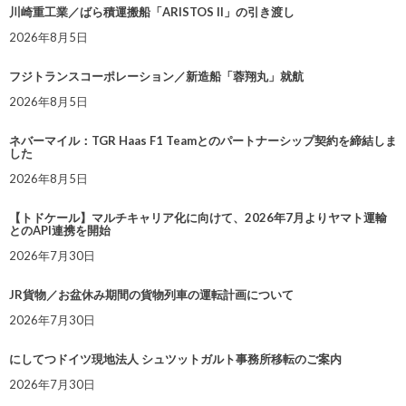
川崎重工業／ばら積運搬船「ARISTOS II」の引き渡し
2026年8月5日
フジトランスコーポレーション／新造船「蓉翔丸」就航
2026年8月5日
ネバーマイル：TGR Haas F1 Teamとのパートナーシップ契約を締結しま
した
2026年8月5日
【トドケール】マルチキャリア化に向けて、2026年7月よりヤマト運輸
とのAPI連携を開始
2026年7月30日
JR貨物／お盆休み期間の貨物列車の運転計画について
2026年7月30日
にしてつドイツ現地法人 シュツットガルト事務所移転のご案内
2026年7月30日