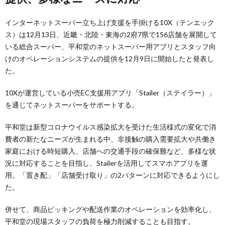
インターネットスーパー立ち上げ支援を手掛ける10X（テンエック
ス）は12月13日、近畿・北陸・東海の2府7県で156店舗を展開して
いる総合スーパー、平和堂のネットスーパー用アプリとスタッフ向
けのオペレーションシステムの提供を12月9日に開始したと発表し
た。
10Xが運営している小売EC支援用アプリ「Stailer（ステイラー）」
を通じてネットスーパーをサポートする。
平和堂は新型コロナウイルス感染拡大を受けた生活様式の変化で消
費者の新たなニーズが生まれる中、非接触の購入需要拡大や共働き
家庭における時短購入、店舗への交通手段の確保難など、多様な状
況に対応することを目指し、Stailerを活用してスマホアプリを運
用。「置き配」「店舗受け取り」の2パターンに対応できるようにし
た。
併せて、商品ピッキングや配送作業のオペレーションを効率化し、
平和堂の現場スタッフの負荷を極力削減することも目指す。