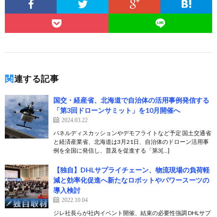
関連する記事
国交・経産省、北海道で自治体の活用事例発信する
「第3回ドローンサミット」を10月開催へ
2024.03.22
パネルディスカッションやデモフライトなど予定 国土交通省
と経済産業省、北海道は3月21日、自治体のドローン活用事
例を全国に発信し、普及を促進する「第3[…]
【独自】DHLサプライチェーン、物流現場の負荷軽
減と効率化促進へ新たなロボットやパワースーツの
導入検討
2022.10.04
ジレ社長らが社内イベント開催、結束の必要性強調 DHLサプ