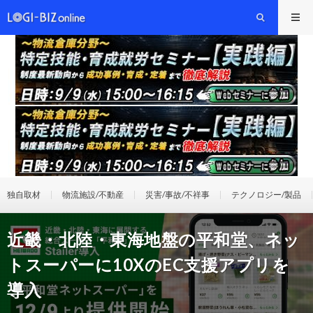
独自取材
物流施設/不動産
災害/事故/不祥事
テクノロジー/製品
近畿・北陸・東海地盤の平和堂、ネッ
トスーパーに10XのEC支援アプリを
導入