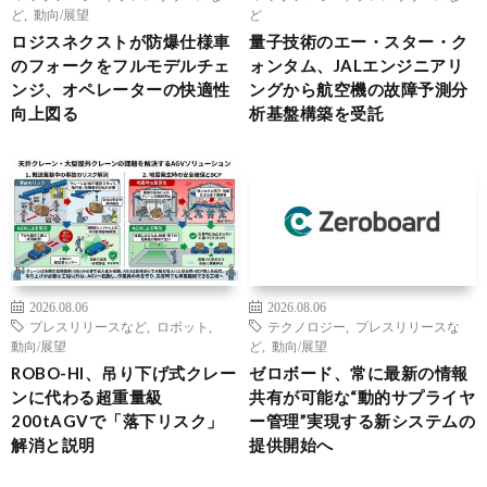
ど
,
動向/展望
ど
ロジスネクストが防爆仕様車
量子技術のエー・スター・ク
のフォークをフルモデルチェ
ォンタム、JALエンジニアリ
ンジ、オペレーターの快適性
ングから航空機の故障予測分
向上図る
析基盤構築を受託
2026.08.06
2026.08.06
プレスリリースなど
,
ロボット
,
テクノロジー
,
プレスリリースな
動向/展望
ど
,
動向/展望
ROBO-HI、吊り下げ式クレー
ゼロボード、常に最新の情報
ンに代わる超重量級
共有が可能な“動的サプライヤ
200tAGVで「落下リスク」
ー管理”実現する新システムの
解消と説明
提供開始へ