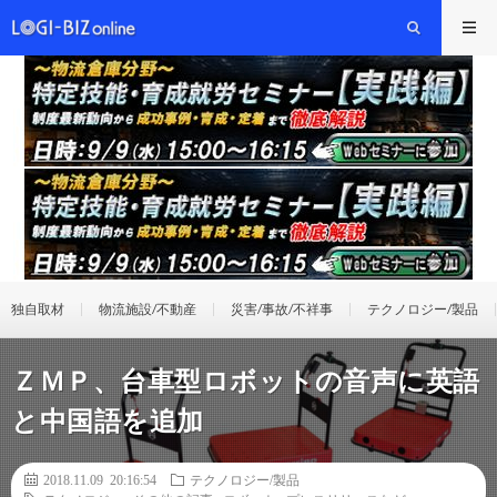
独自取材
物流施設/不動産
災害/事故/不祥事
テクノロジー/製品
ＺＭＰ、台車型ロボットの音声に英語
と中国語を追加
2018.11.09 20:16:54
テクノロジー/製品