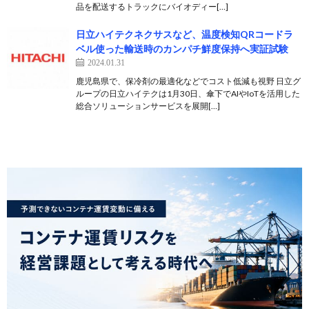
品を配送するトラックにバイオディー[…]
日立ハイテクネクサスなど、温度検知QRコードラ
ベル使った輸送時のカンパチ鮮度保持へ実証試験
2024.01.31
鹿児島県で、保冷剤の最適化などでコスト低減も視野 日立グ
ループの日立ハイテクは1月30日、傘下でAIやIoTを活用した
総合ソリューションサービスを展開[…]