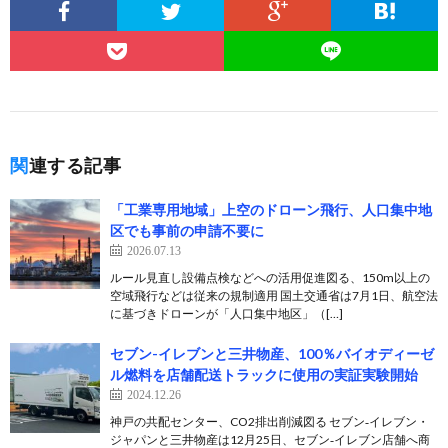
関連する記事
「工業専用地域」上空のドローン飛行、人口集中地
区でも事前の申請不要に
2026.07.13
ルール見直し設備点検などへの活用促進図る、150m以上の
空域飛行などは従来の規制適用 国土交通省は7月1日、航空法
に基づきドローンが「人口集中地区」（[…]
セブン-イレブンと三井物産、100％バイオディーゼ
ル燃料を店舗配送トラックに使用の実証実験開始
2024.12.26
神戸の共配センター、CO2排出削減図る セブン‐イレブン・
ジャパンと三井物産は12月25日、セブン‐イレブン店舗へ商