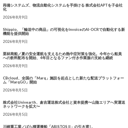
両備システムズ、物流自動化システムを手掛ける 株式会社APTを子会社
化
2026年8月9日
Shippio、「輸送中の商品」の可視化をInvoiceのAI-OCRで自動化する新
機能を提供開始
2026年8月9日
栗林商船／夏の安全運航を支えるため熱中症対策を強化。今年から船員
への飲料配布を開始、4年目となるファン付き作業服の支給も継続
2026年8月9日
CBcloud、全国の「Marq」施設を起点とした新たな配送プラットフォー
ム「MarqGO」開始
2026年8月5日
株式会社Univearth、倉吉運送株式会社と資本提携〜山陰エリアへ実運送
ネットワークを拡大〜
2026年8月5日
川崎重工業／ばら積運搬船「ARISTOS II」の引き渡し