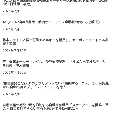
NCA／日本発国際航空貨物燃油サーチャージ適用額のお知らせ（2026年
8月1日適用 改定）
2026年7月30日
JAL／2026年8月前半 燃油サーチャージ適用額のお知らせ(変更)
2026年7月30日
椿本チエイン／再生可能エネルギーを活用し、カーボンニュートラル実
現を加速
2026年7月30日
三井倉庫ホールディングス、受託物流業務に 「生成AI出荷検品アプリ」
を開発・導入開始
2026年7月30日
“独自開発こだわり”のサプリメントでD2C展開する「ウェルモット製薬」
がEC自動出荷アプリ「シッピーノ」を導入
2026年7月30日
自動車船の荷役中断を抑制する自動車移動用「スケーター」を開発・導
入 ～自力走行できない車両を約5分で移動可能に～