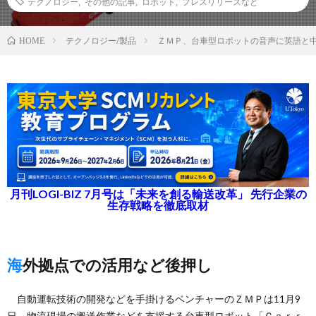
テクノロジー
,
その他の記事
,
ロボット
,
プレスリリースなど
テクノロジー/製品
ＺＭＰ、台車型ロボットの音声に英語と
HOME
月刊LOGI-BIZ 7月号は「未来を創る輸送改革」 先行企業の
生存戦略を徹底取材
海外拠点での活用など後押し
自動運転技術の開発などを手掛けるベンチャーのＺＭＰは11月9
日、物流現場の搬送作業などを支援する台車型ロボット「Ｃａｒｒ