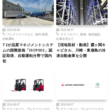
2026.08.08
2026.08.07
プレスリリースなど
,
動向/展望
,
テクノロジー
,
動画
,
物流施設
,
自動運転
記者会見など
T2が品質マネジメントシステ
【現地取材・動画】霞ヶ関キ
ムの国際規格「ISO9001」認
ャピタル、川崎・東扇島の冷
証取得、自動運転分野で国内
凍自動倉庫を公開
初
2026.08.07
2026.08.07
テクノロジー
,
プレスリリースな
テクノロジー
,
プレスリリースな