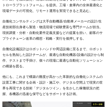
トローラプラットフォーム」を提供。工場・倉庫内の全体最適化と
現場データの可視化、リモート運用を実現できると見込む。
自働化コンサルティングは大手自動機器/自動車メーカーの設計/生
産技術部出身者ら製造・物流現場で経験豊富な専門チームが担当。
現状調査・分析・自動化要件定義支援などの提案を担い、顧客のサ
プライチェーン改革の構想・戦略・実行を後押しする。
自働化設備設計はロボットハンドや周辺設備に至るまで、ロボット
セルを熟知した設計チームが、最適な自動化機器/設備の設計から制
作、テストまで手掛け、個々の現場に最適な自動化ソリューション
の構築を図る。
他にも、これまで構築の難度が高かった革新的な自働化システムの
設置工事に関する企画・設計・施工や、デジタル空間上で現実の世
界を再現できる技術「デジタルツイン」を生かした稼働状況の把
握、各機器の迅速な保守などをサポートする計画。