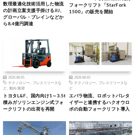
数理最適化技術活用した物流
フォークリフト「StarFork
の計画立案支援手掛けるJIJ、
1500」の販売を開始
グローバル・ブレインなどか
ら8.4億円調達
2026.08.05
2026.08.05
テクノロジー
,
プレスリリースな
テクノロジー
,
プレスリリースな
ど
,
動向/展望
ど
トヨタL&F、国内向け1～3.5t
エバラ物流、ロボットパレタ
積みガソリンエンジン式フォ
イザーと連携するハクオウロ
ークリフトの出荷を再開
ボの自動フォークリフト導入