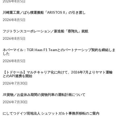
2026年8月5日
川崎重工業／ばら積運搬船「ARISTOS II」の引き渡し
2026年8月5日
フジトランスコーポレーション／新造船「蓉翔丸」就航
2026年8月5日
ネバーマイル：TGR Haas F1 Teamとのパートナーシップ契約を締結しま
した
2026年8月5日
【トドケール】マルチキャリア化に向けて、2026年7月よりヤマト運輸
とのAPI連携を開始
2026年7月30日
JR貨物／お盆休み期間の貨物列車の運転計画について
2026年7月30日
にしてつドイツ現地法人 シュツットガルト事務所移転のご案内