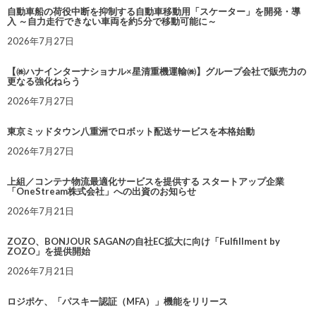
自動車船の荷役中断を抑制する自動車移動用「スケーター」を開発・導
入 ～自力走行できない車両を約5分で移動可能に～
2026年7月27日
【㈱ハナインターナショナル×星清重機運輸㈱】グループ会社で販売力の
更なる強化ねらう
2026年7月27日
東京ミッドタウン八重洲でロボット配送サービスを本格始動
2026年7月27日
上組／コンテナ物流最適化サービスを提供する スタートアップ企業
「OneStream株式会社」への出資のお知らせ
2026年7月21日
ZOZO、BONJOUR SAGANの自社EC拡大に向け「Fulfillment by
ZOZO」を提供開始
2026年7月21日
ロジポケ、「パスキー認証（MFA）」機能をリリース