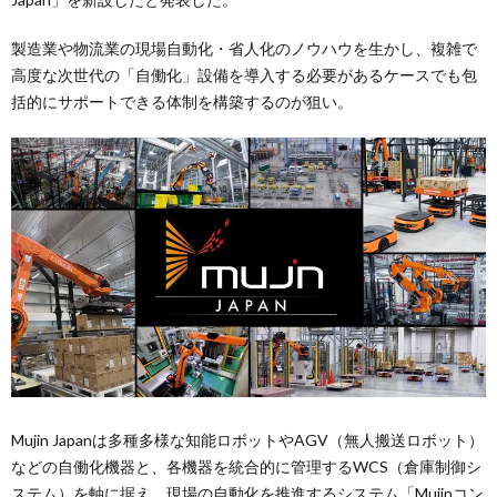
製造業や物流業の現場自動化・省人化のノウハウを生かし、複雑で
高度な次世代の「自働化」設備を導入する必要があるケースでも包
括的にサポートできる体制を構築するのが狙い。
Mujin Japanは多種多様な知能ロボットやAGV（無人搬送ロボット）
などの自働化機器と、各機器を統合的に管理するWCS（倉庫制御シ
ステム）を軸に据え、現場の自動化を推進するシステム「Mujinコン