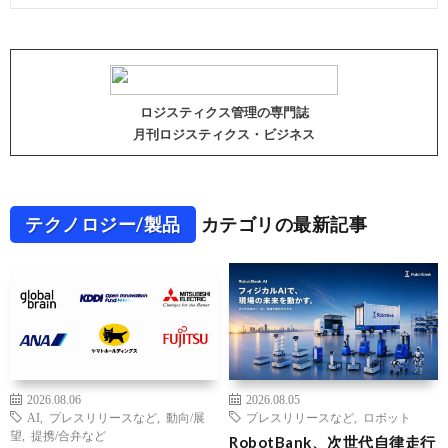
ロジスティクス管理の専門誌
月刊ロジスティクス・ビジネス
テクノロジー/製品
カテゴリの最新記事
2026.08.06
2026.08.05
AI
,
プレスリリースなど
,
動向/展
プレスリリースなど
,
ロボット
望
,
提携/合弁など
RobotBank、次世代自律走行