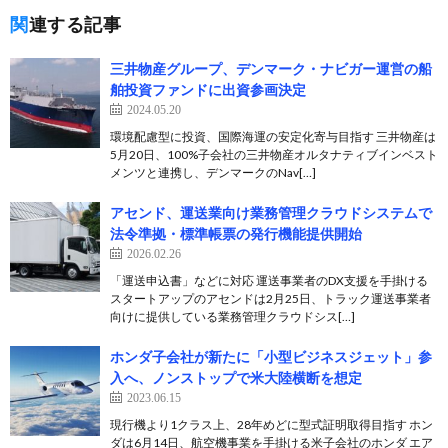
関連する記事
三井物産グループ、デンマーク・ナビガー運営の船
舶投資ファンドに出資参画決定
2024.05.20
環境配慮型に投資、国際海運の安定化寄与目指す 三井物産は
5月20日、100%子会社の三井物産オルタナティブインベスト
メンツと連携し、デンマークのNav[…]
アセンド、運送業向け業務管理クラウドシステムで
法令準拠・標準帳票の発行機能提供開始
2026.02.26
「運送申込書」などに対応 運送事業者のDX支援を手掛ける
スタートアップのアセンドは2月25日、トラック運送事業者
向けに提供している業務管理クラウドシス[…]
ホンダ子会社が新たに「小型ビジネスジェット」参
入へ、ノンストップで米大陸横断を想定
2023.06.15
現行機より1クラス上、28年めどに型式証明取得目指す ホン
ダは6月14日、航空機事業を手掛ける米子会社のホンダ エア