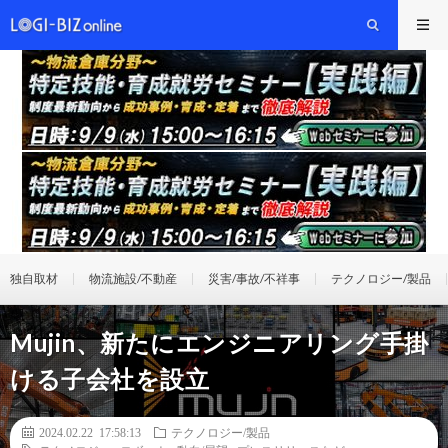
独自取材
物流施設/不動産
災害/事故/不祥事
テクノロジー/製品
Mujin、新たにエンジニアリング手掛
ける子会社を設立
2024.02.22 17:58:13
テクノロジー/製品