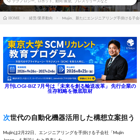
テクノロジー
,
ロボット
,
動向/展望
,
プレスリリースなど
経営/業界動向
Mujin、新たにエンジニアリング手掛ける子
HOME
月刊LOGI-BIZ 7月号は「未来を創る輸送改革」 先行企業の
生存戦略を徹底取材
次世代の自動化機器活用した構想立案担う
Mujinは2月22日、エンジニアリングを手掛ける子会社「Mujin
Japan」を新設したと発表した。