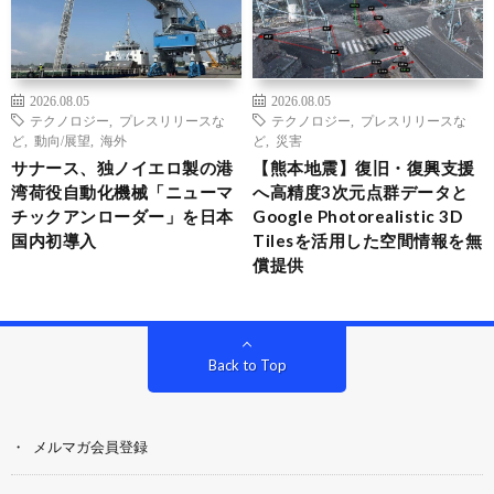
2026.08.05
2026.08.05
テクノロジー
,
プレスリリースな
テクノロジー
,
プレスリリースな
ど
,
動向/展望
,
海外
ど
,
災害
サナース、独ノイエロ製の港
【熊本地震】復旧・復興支援
湾荷役自動化機械「ニューマ
へ高精度3次元点群データと
チックアンローダー」を日本
Google Photorealistic 3D
国内初導入
Tilesを活用した空間情報を無
償提供
Back to Top
メルマガ会員登録