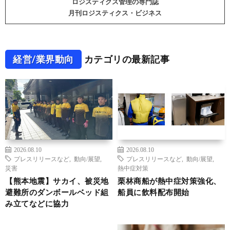
ロジスティクス管理の専門誌
月刊ロジスティクス・ビジネス
経営/業界動向
カテゴリの最新記事
2026.08.10
2026.08.10
プレスリリースなど
,
動向/展望
,
プレスリリースなど
,
動向/展望
,
災害
熱中症対策
【熊本地震】サカイ、被災地
栗林商船が熱中症対策強化、
避難所のダンボールベッド組
船員に飲料配布開始
み立てなどに協力