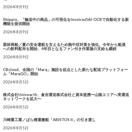
2026年8月9日
Shippio、「輸送中の商品」の可視化をInvoiceのAI-OCRで自動化する新
機能を提供開始
2026年8月9日
栗林商船／夏の安全運航を支えるため熱中症対策を強化。今年から船員
への飲料配布を開始、4年目となるファン付き作業服の支給も継続
2026年8月9日
CBcloud、全国の「Marq」施設を起点とした新たな配送プラットフォー
ム「MarqGO」開始
2026年8月5日
株式会社Univearth、倉吉運送株式会社と資本提携〜山陰エリアへ実運送
ネットワークを拡大〜
2026年8月5日
川崎重工業／ばら積運搬船「ARISTOS II」の引き渡し
2026年8月5日