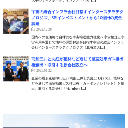
大手のヤマダホールディングス（HD）[…]
宇宙の総合インフラ会社目指すインターステラテク
ノロジズ、SBIインベストメントから10億円の資金
調達
2022.12.28
国内への低価格で自律的な宇宙輸送能力強化へ 宇宙輸送と宇
宙利用を通じて地球の課題解決を目指す宇宙の総合インフラ
会社インターステラテクノロジズ（北海道⼤[…]
商船三井と丸紅が植林など通じて温室効果ガス排出
権創出・取引する新会社設立へ
2025.01.22
企業の脱炭素後押し狙い 商船三井と丸紅は1月20日、植林な
どを通じて温室効果ガス排出権（カーボンクレジット）を創
出、取引する新会社「Marubeni […]