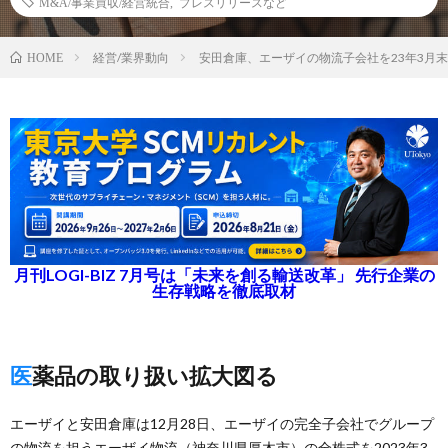
M&A/事業買収/経営統合
,
プレスリリースなど
経営/業界動向
安田倉庫、エーザイの物流子会社を23年3月
HOME
月刊LOGI-BIZ 7月号は「未来を創る輸送改革」 先行企業の
生存戦略を徹底取材
医薬品の取り扱い拡大図る
エーザイと安田倉庫は12月28日、エーザイの完全子会社でグループ
の物流を担うエーザイ物流（神奈川県厚木市）の全株式を2023年3