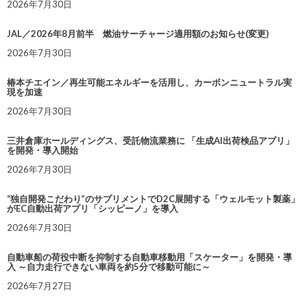
2026年7月30日
JAL／2026年8月前半 燃油サーチャージ適用額のお知らせ(変更)
2026年7月30日
椿本チエイン／再生可能エネルギーを活用し、カーボンニュートラル実
現を加速
2026年7月30日
三井倉庫ホールディングス、受託物流業務に 「生成AI出荷検品アプリ」
を開発・導入開始
2026年7月30日
“独自開発こだわり”のサプリメントでD2C展開する「ウェルモット製薬」
がEC自動出荷アプリ「シッピーノ」を導入
2026年7月30日
自動車船の荷役中断を抑制する自動車移動用「スケーター」を開発・導
入 ～自力走行できない車両を約5分で移動可能に～
2026年7月27日