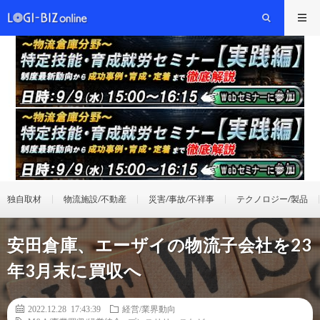
独自取材
物流施設/不動産
災害/事故/不祥事
テクノロジー/製品
安田倉庫、エーザイの物流子会社を23
年3月末に買収へ
2022.12.28 17:43:39
経営/業界動向