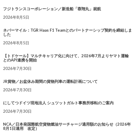
フジトランスコーポレーション／新造船「蓉翔丸」就航
2026年8月5日
ネバーマイル：TGR Haas F1 Teamとのパートナーシップ契約を締結しま
した
2026年8月5日
【トドケール】マルチキャリア化に向けて、2026年7月よりヤマト運輸
とのAPI連携を開始
2026年7月30日
JR貨物／お盆休み期間の貨物列車の運転計画について
2026年7月30日
にしてつドイツ現地法人 シュツットガルト事務所移転のご案内
2026年7月30日
NCA／日本発国際航空貨物燃油サーチャージ適用額のお知らせ（2026年
8月1日適用 改定）