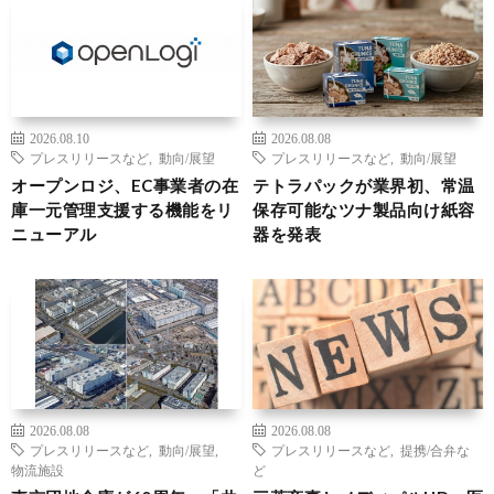
2026.08.10
2026.08.08
プレスリリースなど
,
動向/展望
プレスリリースなど
,
動向/展望
オープンロジ、EC事業者の在
テトラパックが業界初、常温
庫一元管理支援する機能をリ
保存可能なツナ製品向け紙容
ニューアル
器を発表
2026.08.08
2026.08.08
プレスリリースなど
,
動向/展望
,
プレスリリースなど
,
提携/合弁な
物流施設
ど