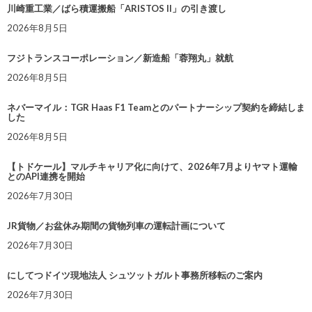
川崎重工業／ばら積運搬船「ARISTOS II」の引き渡し
2026年8月5日
フジトランスコーポレーション／新造船「蓉翔丸」就航
2026年8月5日
ネバーマイル：TGR Haas F1 Teamとのパートナーシップ契約を締結しま
した
2026年8月5日
【トドケール】マルチキャリア化に向けて、2026年7月よりヤマト運輸
とのAPI連携を開始
2026年7月30日
JR貨物／お盆休み期間の貨物列車の運転計画について
2026年7月30日
にしてつドイツ現地法人 シュツットガルト事務所移転のご案内
2026年7月30日