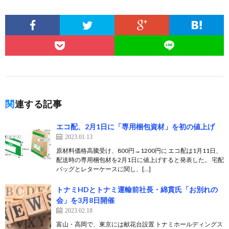
関連する記事
エコ配、2月1日に「専用梱包資材」を初の値上げ
2023.01.13
原材料価格高騰受け、800円→1200円に エコ配は1月11日、
配送時の専用梱包材を2月1日に値上げすると発表した。 宅配
バッグとレターケースに関し、[…]
トナミHDとトナミ運輸前社長・綿貫氏「お別れの
会」を3月8日開催
2023.02.18
富山・高岡で、東京には献花台設置 トナミホールディングス