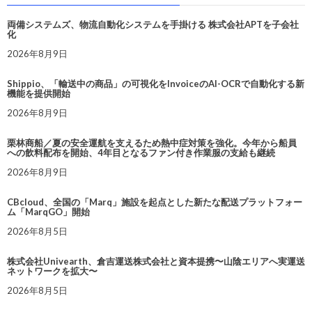
両備システムズ、物流自動化システムを手掛ける 株式会社APTを子会社
化
2026年8月9日
Shippio、「輸送中の商品」の可視化をInvoiceのAI-OCRで自動化する新
機能を提供開始
2026年8月9日
栗林商船／夏の安全運航を支えるため熱中症対策を強化。今年から船員
への飲料配布を開始、4年目となるファン付き作業服の支給も継続
2026年8月9日
CBcloud、全国の「Marq」施設を起点とした新たな配送プラットフォー
ム「MarqGO」開始
2026年8月5日
株式会社Univearth、倉吉運送株式会社と資本提携〜山陰エリアへ実運送
ネットワークを拡大〜
2026年8月5日