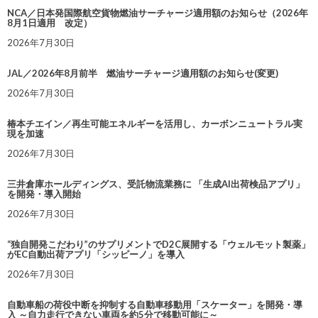
NCA／日本発国際航空貨物燃油サーチャージ適用額のお知らせ（2026年
8月1日適用 改定）
2026年7月30日
JAL／2026年8月前半 燃油サーチャージ適用額のお知らせ(変更)
2026年7月30日
椿本チエイン／再生可能エネルギーを活用し、カーボンニュートラル実
現を加速
2026年7月30日
三井倉庫ホールディングス、受託物流業務に 「生成AI出荷検品アプリ」
を開発・導入開始
2026年7月30日
“独自開発こだわり”のサプリメントでD2C展開する「ウェルモット製薬」
がEC自動出荷アプリ「シッピーノ」を導入
2026年7月30日
自動車船の荷役中断を抑制する自動車移動用「スケーター」を開発・導
入 ～自力走行できない車両を約5分で移動可能に～