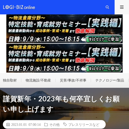
独自取材
物流施設/不動産
災害/事故/不祥事
テクノロジー/製品
謹賀新年・2023年も何卒宜しくお願
い申し上げます
2023.01.01 07:00:14
その他
プレスリリースなど