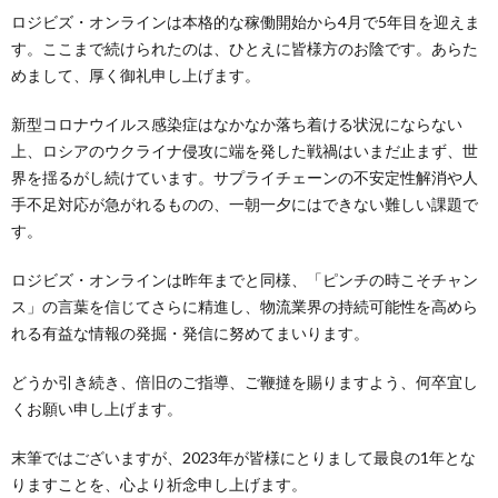
ロジビズ・オンラインは本格的な稼働開始から4月で5年目を迎えま
す。ここまで続けられたのは、ひとえに皆様方のお陰です。あらた
めまして、厚く御礼申し上げます。
新型コロナウイルス感染症はなかなか落ち着ける状況にならない
上、ロシアのウクライナ侵攻に端を発した戦禍はいまだ止まず、世
界を揺るがし続けています。サプライチェーンの不安定性解消や人
手不足対応が急がれるものの、一朝一夕にはできない難しい課題で
す。
ロジビズ・オンラインは昨年までと同様、「ピンチの時こそチャン
ス」の言葉を信じてさらに精進し、物流業界の持続可能性を高めら
れる有益な情報の発掘・発信に努めてまいります。
どうか引き続き、倍旧のご指導、ご鞭撻を賜りますよう、何卒宜し
くお願い申し上げます。
末筆ではございますが、2023年が皆様にとりまして最良の1年とな
りますことを、心より祈念申し上げます。