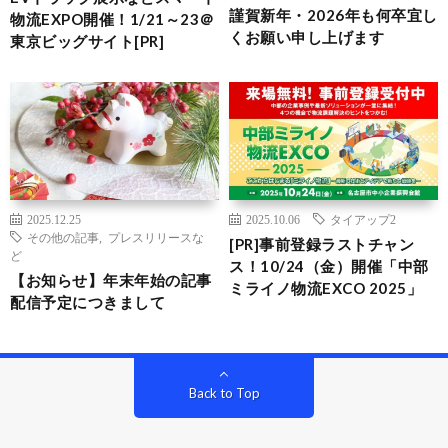
謹賀新年・2026年も何卒宜し
物流EXPO開催！1/21～23＠
くお願い申し上げます
東京ビッグサイト[PR]
2025.12.25
2025.10.06
タイアップ2
その他の記事
,
プレスリリースな
[PR]事前登録ラストチャン
ど
ス！10/24（金）開催「中部
【お知らせ】年末年始の記事
ミライノ物流EXCO 2025」
配信予定につきまして
Back to Top