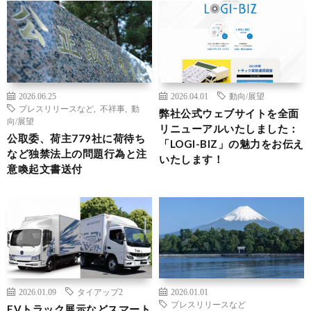
2026.06.25
2026.04.01
動向/展望
プレスリリースなど
,
不祥事
,
動
弊社公式ウェブサイトを全面
向/展望
リニューアルいたしました：
公取委、荷主779社に荷待ち
「LOGI-BIZ」の魅力をお伝え
など独禁法上の問題行為と注
いたします！
意喚起文書送付
2026.01.09
タイアップ2
2026.01.01
プレスリリースなど
EVトラック展示などスマート