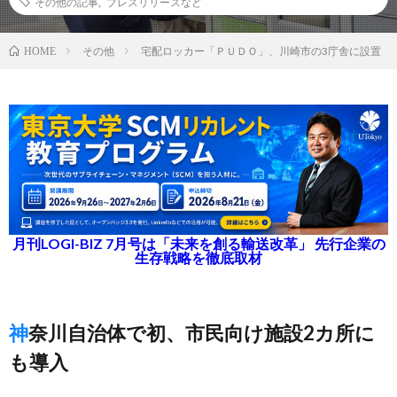
その他の記事
,
プレスリリースなど
その他
宅配ロッカー「ＰＵＤＯ」、川崎市の3庁舎に設置
HOME
月刊LOGI-BIZ 7月号は「未来を創る輸送改革」 先行企業の
生存戦略を徹底取材
神奈川自治体で初、市民向け施設2カ所に
も導入