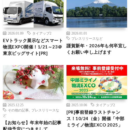
2026.01.09
タイアップ2
2026.01.01
プレスリリースなど
EVトラック展示などスマート
謹賀新年・2026年も何卒宜し
物流EXPO開催！1/21～23＠
くお願い申し上げます
東京ビッグサイト[PR]
2025.12.25
2025.10.06
タイアップ2
その他の記事
,
プレスリリースな
[PR]事前登録ラストチャン
ど
ス！10/24（金）開催「中部
【お知らせ】年末年始の記事
ミライノ物流EXCO 2025」
配信予定につきまして