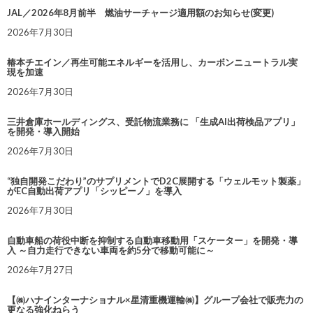
JAL／2026年8月前半 燃油サーチャージ適用額のお知らせ(変更)
2026年7月30日
椿本チエイン／再生可能エネルギーを活用し、カーボンニュートラル実
現を加速
2026年7月30日
三井倉庫ホールディングス、受託物流業務に 「生成AI出荷検品アプリ」
を開発・導入開始
2026年7月30日
“独自開発こだわり”のサプリメントでD2C展開する「ウェルモット製薬」
がEC自動出荷アプリ「シッピーノ」を導入
2026年7月30日
自動車船の荷役中断を抑制する自動車移動用「スケーター」を開発・導
入 ～自力走行できない車両を約5分で移動可能に～
2026年7月27日
【㈱ハナインターナショナル×星清重機運輸㈱】グループ会社で販売力の
更なる強化ねらう