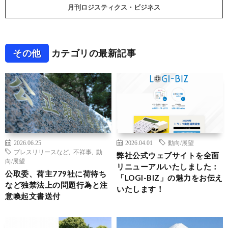
月刊ロジスティクス・ビジネス
その他
カテゴリの最新記事
2026.06.25
2026.04.01
動向/展望
プレスリリースなど
,
不祥事
,
動
弊社公式ウェブサイトを全面
向/展望
リニューアルいたしました：
公取委、荷主779社に荷待ち
「LOGI-BIZ」の魅力をお伝え
など独禁法上の問題行為と注
いたします！
意喚起文書送付