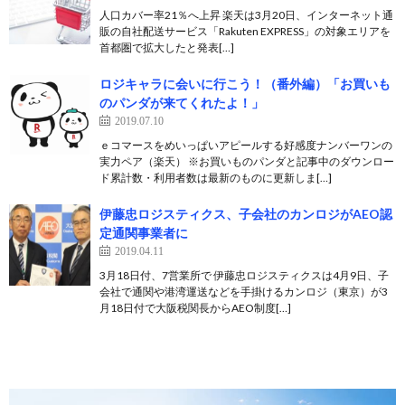
人口カバー率21％へ上昇 楽天は3月20日、インターネット通
販の自社配送サービス「Rakuten EXPRESS」の対象エリアを
首都圏で拡大したと発表[…]
ロジキャラに会いに行こう！（番外編）「お買いも
のパンダが来てくれたよ！」
2019.07.10
ｅコマースをめいっぱいアピールする好感度ナンバーワンの
実力ペア（楽天） ※お買いものパンダと記事中のダウンロー
ド累計数・利用者数は最新のものに更新しま[…]
伊藤忠ロジスティクス、子会社のカンロジがAEO認
定通関事業者に
2019.04.11
3月18日付、7営業所で 伊藤忠ロジスティクスは4月9日、子
会社で通関や港湾運送などを手掛けるカンロジ（東京）が3
月18日付で大阪税関長からAEO制度[…]