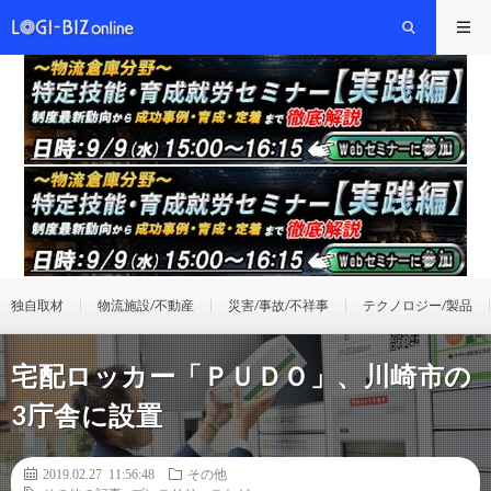
独自取材
物流施設/不動産
災害/事故/不祥事
テクノロジー/製品
宅配ロッカー「ＰＵＤＯ」、川崎市の
3庁舎に設置
2019.02.27 11:56:48
その他