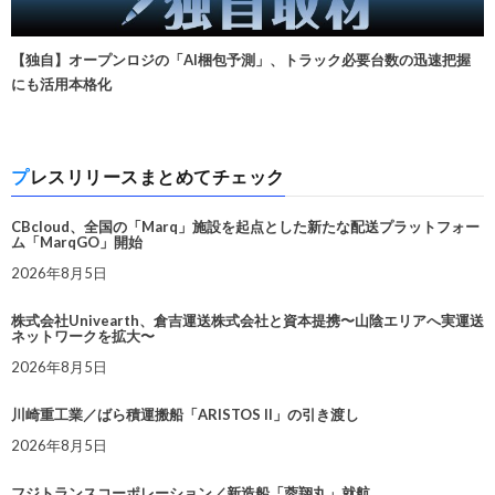
【独自】オープンロジの「AI梱包予測」、トラック必要台数の迅速把握
にも活用本格化
プレスリリースまとめてチェック
CBcloud、全国の「Marq」施設を起点とした新たな配送プラットフォー
ム「MarqGO」開始
2026年8月5日
株式会社Univearth、倉吉運送株式会社と資本提携〜山陰エリアへ実運送
ネットワークを拡大〜
2026年8月5日
川崎重工業／ばら積運搬船「ARISTOS II」の引き渡し
2026年8月5日
フジトランスコーポレーション／新造船「蓉翔丸」就航