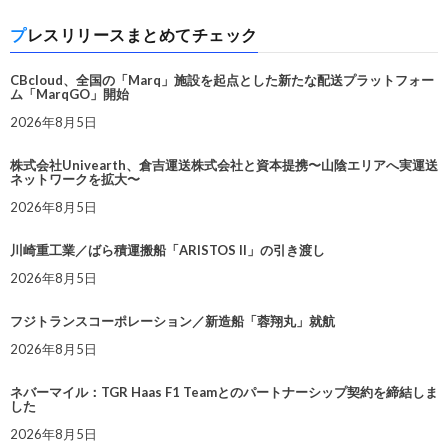
プレスリリースまとめてチェック
CBcloud、全国の「Marq」施設を起点とした新たな配送プラットフォー
ム「MarqGO」開始
2026年8月5日
株式会社Univearth、倉吉運送株式会社と資本提携〜山陰エリアへ実運送
ネットワークを拡大〜
2026年8月5日
川崎重工業／ばら積運搬船「ARISTOS II」の引き渡し
2026年8月5日
フジトランスコーポレーション／新造船「蓉翔丸」就航
2026年8月5日
ネバーマイル：TGR Haas F1 Teamとのパートナーシップ契約を締結しま
した
2026年8月5日