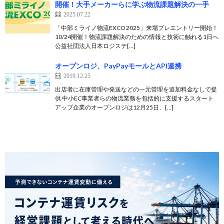
開催！大手メーカーらに学ぶ物流課題解決の一手
2025.07.22
「中部ミライノ物流EXCO 2025」来場プレエントリー開始！
10/24開催！物流課題解決のための情報と技術に触れる1日へ
公益社団法人日本ロジステ[…]
オープンロジ、PayPayモールとAPI連携
2019.12.25
出店者に在庫管理や発送などの一元管理を追加料金なしで提
供 中小EC事業者らの物流業務を包括的に支援するスタート
アップ企業のオープンロジは12月25日、[…]