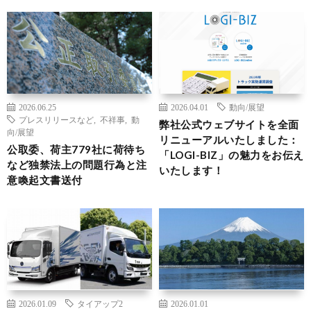
2026.06.25
2026.04.01
動向/展望
プレスリリースなど
,
不祥事
,
動
弊社公式ウェブサイトを全面
向/展望
リニューアルいたしました：
公取委、荷主779社に荷待ち
「LOGI-BIZ」の魅力をお伝え
など独禁法上の問題行為と注
いたします！
意喚起文書送付
2026.01.09
タイアップ2
2026.01.01