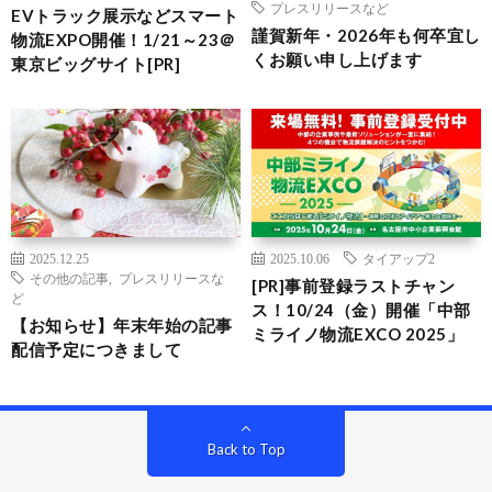
プレスリリースなど
EVトラック展示などスマート
謹賀新年・2026年も何卒宜し
物流EXPO開催！1/21～23＠
くお願い申し上げます
東京ビッグサイト[PR]
2025.12.25
2025.10.06
タイアップ2
その他の記事
,
プレスリリースな
[PR]事前登録ラストチャン
ど
ス！10/24（金）開催「中部
【お知らせ】年末年始の記事
ミライノ物流EXCO 2025」
配信予定につきまして
Back to Top