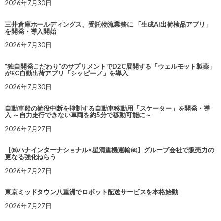
2026年7月30日
三井倉庫ホールディングス、受託物流業務に 「生成AI出荷検品アプリ」
を開発・導入開始
2026年7月30日
“独自開発こだわり”のサプリメントでD2C展開する「ウェルモット製薬」
がEC自動出荷アプリ「シッピーノ」を導入
2026年7月30日
自動車船の荷役中断を抑制する自動車移動用「スケーター」を開発・導
入 ～自力走行できない車両を約5分で移動可能に～
2026年7月27日
【㈱ハナインターナショナル×星清重機運輸㈱】グループ会社で販売力の
更なる強化ねらう
2026年7月27日
東京ミッドタウン八重洲でロボット配送サービスを本格始動
2026年7月27日