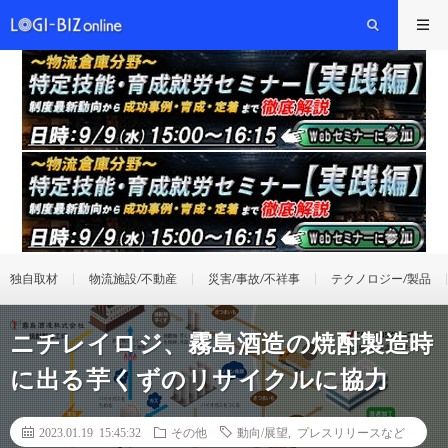
独自取材
物流施設/不動産
災害/事故/不祥事
テクノロジー/製品
ニチレイロジ、霧島酒造の焼酎製造時
に出る芋くずのリサイクルに協力
2023.01.19 15:45:32
その他
動向/展望
,
プレスリリースなど