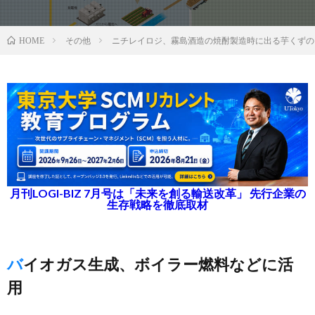
その他
ニチレイロジ、霧島酒造の焼酎製造時に出る芋くずの
HOME
月刊LOGI-BIZ 7月号は「未来を創る輸送改革」 先行企業の
生存戦略を徹底取材
バイオガス生成、ボイラー燃料などに活
用