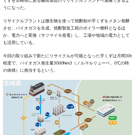
くずを宮崎県にある霧島酒造のリサイクルプラントへ運搬できるよ
うになった。
リサイクルプラントは微生物を使って焼酎粕や芋くずをメタン発酵
させ、バイオガスを生成。焼酎製造工程のボイラー燃料となるほ
か、電力へと変換（サツマイモ発電）し、工場や地域の電力として
も活用している。
今回の取り組みで新たにリサイクルが可能となった芋くずは月間30t
程度で、バイオガス発生量3000Nm3（ノルマルリューベ、0℃の時
の体積）に相当するという。