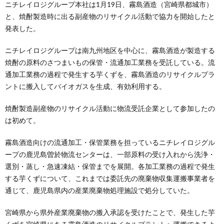
ニチレイロジグループ本社は1月19日、霧島酒造（宮崎県都城市）
と、焼酎製造時に出る副産物のリサイクル活動で協力を開始したと
発表した。
ニチレイロジグループは南九州地区を中心に、霧島酒造が製造する
焼酎の原料のさつまいもの保管・流通加工業務を受託している。流
通加工業務の過程で発生する芋くずを、霧島酒造のリサイクルプラ
ントに搬入してバイオガスを生成、有効利用する。
焼酎製造副産物のリサイクル活動に物流受託企業として参加したの
は初めて。
霧島酒造向けの流通加工・保管業務を担っているニチレイロジグル
ープの鹿児島曽於物流センターは、一部原料の受け入れから洗浄・
選別・蒸し・急速凍結・保管までを展開。各加工業務の過程で発生
する芋くずについて、これまでは委託先の廃棄物収集運搬事業者を
通じて、鹿児島県内の産業廃棄物処理施設で処分していた。
宮崎県から県外産業廃棄物の搬入承認を受けたことで、発生した芋