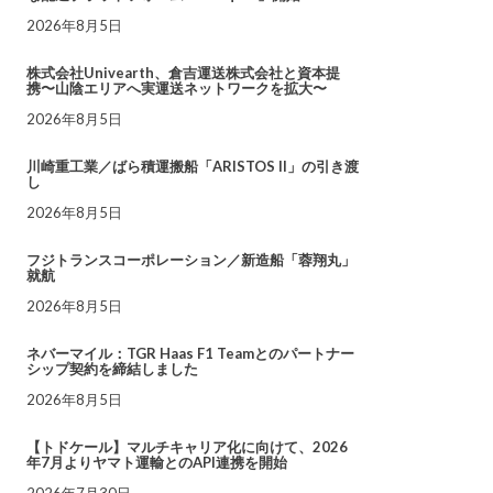
2026年8月5日
株式会社Univearth、倉吉運送株式会社と資本提
携〜山陰エリアへ実運送ネットワークを拡大〜
2026年8月5日
川崎重工業／ばら積運搬船「ARISTOS II」の引き渡
し
2026年8月5日
フジトランスコーポレーション／新造船「蓉翔丸」
就航
2026年8月5日
ネバーマイル：TGR Haas F1 Teamとのパートナー
シップ契約を締結しました
2026年8月5日
【トドケール】マルチキャリア化に向けて、2026
年7月よりヤマト運輸とのAPI連携を開始
2026年7月30日