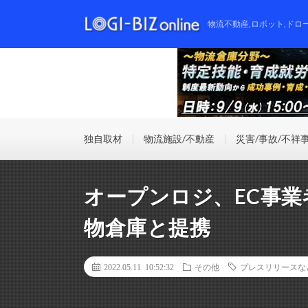
物流不動産,ロボット,ドロ
独自取材
物流施設/不動産
災害/事故/不祥
オープンロジ、EC事
物倉庫と提携
2022.05.11 10:52:32
その他
プレスリリースな