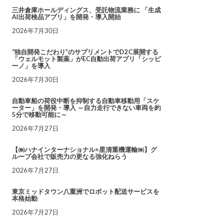
三井倉庫ホールディングス、受託物流業務に 「生成
AI出荷検品アプリ」を開発・導入開始
2026年7月30日
“独自開発こだわり”のサプリメントでD2C展開する
「ウェルモット製薬」がEC自動出荷アプリ「シッピ
ーノ」を導入
2026年7月30日
自動車船の荷役中断を抑制する自動車移動用「スケ
ーター」を開発・導入 ～自力走行できない車両を約
5分で移動可能に～
2026年7月27日
【㈱ハナインターナショナル×星清重機運輸㈱】グ
ループ会社で販売力の更なる強化ねらう
2026年7月27日
東京ミッドタウン八重洲でロボット配送サービスを
本格始動
2026年7月27日