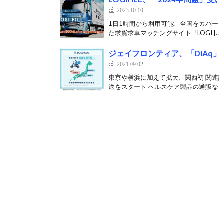
2023.10.10
1日1時間から利用可能、全国をカバー 
た求貨求車マッチングサイト「LOGI […
ジェイフロンティア、「DIA
2021.09.02
東京や横浜に加えて拡大、関西初 関連
送をスタート ヘルスケア製品の通販など