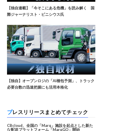
【独自連載】「今そこにある危機」を読み解く 国
際ジャーナリスト・ビニシウス氏
【独自】オープンロジの「AI梱包予測」、トラック
必要台数の迅速把握にも活用本格化
プレスリリースまとめてチェック
CBcloud、全国の「Marq」施設を起点とした新た
な配送プラットフォーム「MarqGO」開始