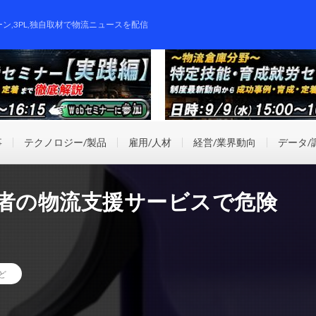
ーン,3PL,独自取材で物流ニュースを配信
事
テクノロジー/製品
雇用/人材
経営/業界動向
データ/
業者の物流支援サービスで危険
ど