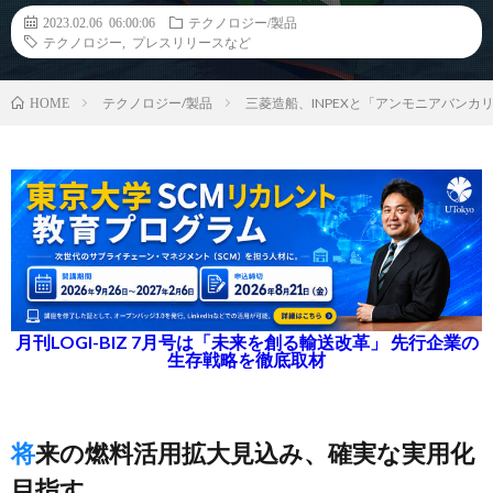
2023.02.06 06:00:06
テクノロジー/製品
テクノロジー
,
プレスリリースなど
テクノロジー/製品
三菱造船、INPEXと「アンモニアバン
HOME
月刊LOGI-BIZ 7月号は「未来を創る輸送改革」 先行企業の
生存戦略を徹底取材
将来の燃料活用拡大見込み、確実な実用化
目指す