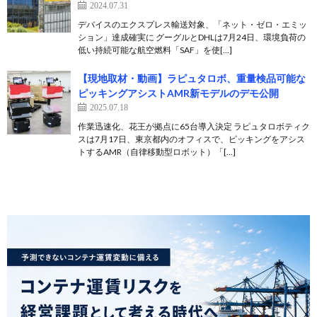
2024.07.31
デバイスのエクスプレス輸送対象、「ネット・ゼロ・エミッ
ション」達成確実に グーグルとDHLは7月24日、環境負荷の
低い持続可能な航空燃料「SAF」を使[…]
【現地取材・動画】ラピュタロボ、重量検品可能な
ピッキングアシストAMR新モデルのデモ公開
2025.07.18
作業迅速化、花王が拠点に65台導入決定 ラピュタロボティク
スは7月17日、東京都内のオフィスで、ピッキングをアシス
トするAMR（自律移動型ロボット）「[…]