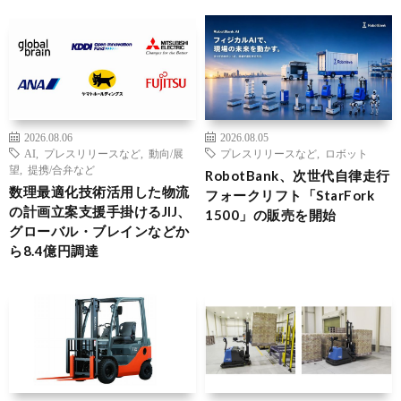
2026.08.06
2026.08.05
AI
,
プレスリリースなど
,
動向/展
プレスリリースなど
,
ロボット
望
,
提携/合弁など
RobotBank、次世代自律走行
数理最適化技術活用した物流
フォークリフト「StarFork
の計画立案支援手掛けるJIJ、
1500」の販売を開始
グローバル・ブレインなどか
ら8.4億円調達