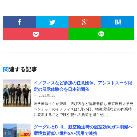
関連する記事
イノフィスなど参加の任意団体、アシストスーツ限
定の展示体験会を日本初開催
2023.01.26
理学療法士らが登壇、選び方など情報発信も 東京理科大学発
ベンチャーのイノフィスは1月26日、物流現場などの作業時
に装着することで腰や腕への負荷を減らせ[…]
グーグルとDHL、航空輸送時の温室効果ガス削減へ
環境負荷低い燃料SAF活用で連携