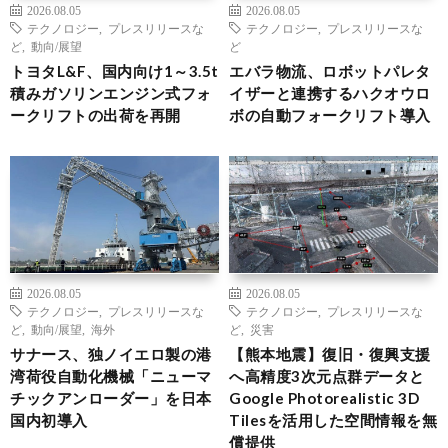
2026.08.05
2026.08.05
テクノロジー
,
プレスリリースな
テクノロジー
,
プレスリリースな
ど
,
動向/展望
ど
トヨタL&F、国内向け1～3.5t
エバラ物流、ロボットパレタ
積みガソリンエンジン式フォ
イザーと連携するハクオウロ
ークリフトの出荷を再開
ボの自動フォークリフト導入
2026.08.05
2026.08.05
テクノロジー
,
プレスリリースな
テクノロジー
,
プレスリリースな
ど
,
動向/展望
,
海外
ど
,
災害
サナース、独ノイエロ製の港
【熊本地震】復旧・復興支援
湾荷役自動化機械「ニューマ
へ高精度3次元点群データと
チックアンローダー」を日本
Google Photorealistic 3D
国内初導入
Tilesを活用した空間情報を無
償提供