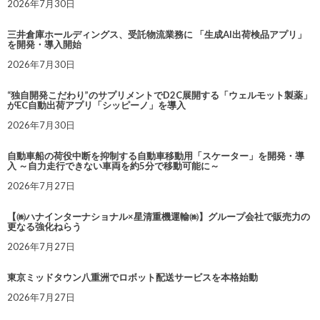
2026年7月30日
三井倉庫ホールディングス、受託物流業務に 「生成AI出荷検品アプリ」
を開発・導入開始
2026年7月30日
“独自開発こだわり”のサプリメントでD2C展開する「ウェルモット製薬」
がEC自動出荷アプリ「シッピーノ」を導入
2026年7月30日
自動車船の荷役中断を抑制する自動車移動用「スケーター」を開発・導
入 ～自力走行できない車両を約5分で移動可能に～
2026年7月27日
【㈱ハナインターナショナル×星清重機運輸㈱】グループ会社で販売力の
更なる強化ねらう
2026年7月27日
東京ミッドタウン八重洲でロボット配送サービスを本格始動
2026年7月27日