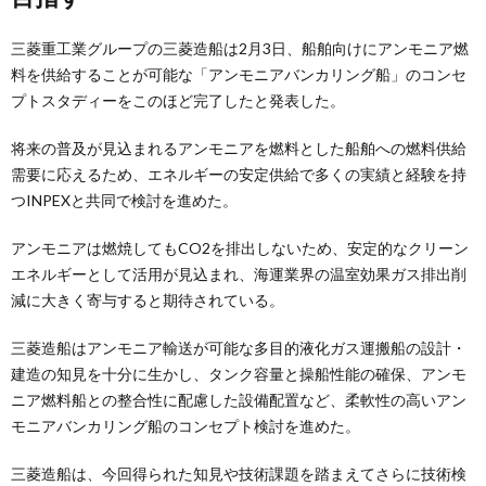
三菱重工業グループの三菱造船は2月3日、船舶向けにアンモニア燃
料を供給することが可能な「アンモニアバンカリング船」のコンセ
プトスタディーをこのほど完了したと発表した。
将来の普及が見込まれるアンモニアを燃料とした船舶への燃料供給
需要に応えるため、エネルギーの安定供給で多くの実績と経験を持
つINPEXと共同で検討を進めた。
アンモニアは燃焼してもCO2を排出しないため、安定的なクリーン
エネルギーとして活用が見込まれ、海運業界の温室効果ガス排出削
減に大きく寄与すると期待されている。
三菱造船はアンモニア輸送が可能な多目的液化ガス運搬船の設計・
建造の知見を十分に生かし、タンク容量と操船性能の確保、アンモ
ニア燃料船との整合性に配慮した設備配置など、柔軟性の高いアン
モニアバンカリング船のコンセプト検討を進めた。
三菱造船は、今回得られた知見や技術課題を踏まえてさらに技術検