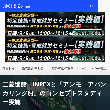
独自取材
物流施設/不動産
災害/事故/不祥事
テクノロジー/製品
三菱造船、INPEXと「アンモニアバン
カリング船」のコンセプトスタディ
ー実施