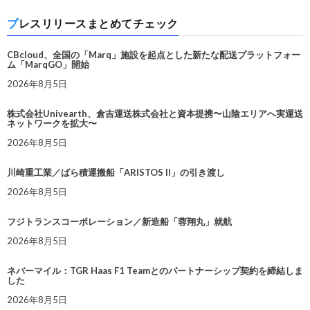
プレスリリースまとめてチェック
CBcloud、全国の「Marq」施設を起点とした新たな配送プラットフォー
ム「MarqGO」開始
2026年8月5日
株式会社Univearth、倉吉運送株式会社と資本提携〜山陰エリアへ実運送
ネットワークを拡大〜
2026年8月5日
川崎重工業／ばら積運搬船「ARISTOS II」の引き渡し
2026年8月5日
フジトランスコーポレーション／新造船「蓉翔丸」就航
2026年8月5日
ネバーマイル：TGR Haas F1 Teamとのパートナーシップ契約を締結しま
した
2026年8月5日