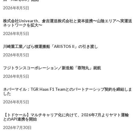
2026年8月5日
株式会社Univearth、倉吉運送株式会社と資本提携〜山陰エリアへ実運送
ネットワークを拡大〜
2026年8月5日
川崎重工業／ばら積運搬船「ARISTOS II」の引き渡し
2026年8月5日
フジトランスコーポレーション／新造船「蓉翔丸」就航
2026年8月5日
ネバーマイル：TGR Haas F1 Teamとのパートナーシップ契約を締結しま
した
2026年8月5日
【トドケール】マルチキャリア化に向けて、2026年7月よりヤマト運輸
とのAPI連携を開始
2026年7月30日