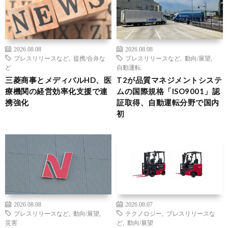
2026.08.08
2026.08.08
プレスリリースなど
,
提携/合弁な
プレスリリースなど
,
動向/展望
,
ど
自動運転
三菱商事とメディパルHD、医
T2が品質マネジメントシステ
療機関の経営効率化支援で連
ムの国際規格「ISO9001」認
携強化
証取得、自動運転分野で国内
初
2026.08.08
2026.08.07
プレスリリースなど
,
動向/展望
,
テクノロジー
,
プレスリリースな
災害
ど
,
動向/展望