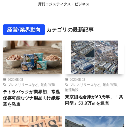
月刊ロジスティクス・ビジネス
経営/業界動向
カテゴリの最新記事
2026.08.08
2026.08.08
プレスリリースなど
,
動向/展望
プレスリリースなど
,
動向/展望
,
物流施設
テトラパックが業界初、常温
東京団地倉庫が60周年、「共
保存可能なツナ製品向け紙容
同型」53.8万㎡を運営
器を発表