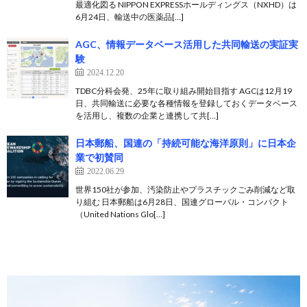
最適化図る NIPPON EXPRESSホールディングス（NXHD）は
6月24日、輸送中の医薬品[…]
AGC、情報データベース活用した共同輸送の実証実
験
2024.12.20
TDBC分科会発、25年に取り組み開始目指す AGCは12月19
日、共同輸送に必要な各種情報を登録しておくデータベース
を活用し、複数の企業と連携して共[…]
日本郵船、国連の「持続可能な海洋原則」に日本企
業で初賛同
2022.06.29
世界150社が参加、汚染防止やプラスチックごみ削減など取
り組む 日本郵船は6月28日、国連グローバル・コンパクト
（United Nations Glo[…]