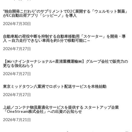
“独自開発こだわり”のサプリメントでD2C展開する「ウェルモット製薬」
がEC自動出荷アプリ「シッピーノ」を導入
2026年7月30日
自動車船の荷役中断を抑制する自動車移動用「スケーター」を開発・導
入 ～自力走行できない車両を約5分で移動可能に～
2026年7月27日
【㈱ハナインターナショナル×星清重機運輸㈱】グループ会社で販売力の
更なる強化ねらう
2026年7月27日
東京ミッドタウン八重洲でロボット配送サービスを本格始動
2026年7月27日
上組／コンテナ物流最適化サービスを提供する スタートアップ企業
「OneStream株式会社」への出資のお知らせ
2026年7月21日