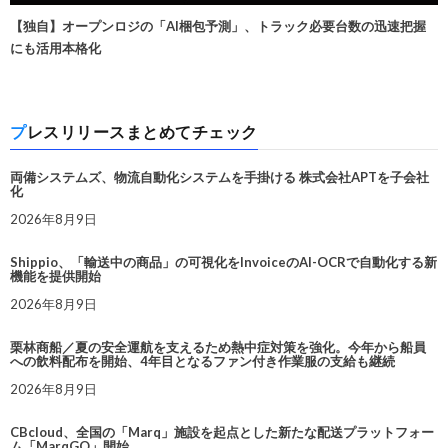
【独自】オープンロジの「AI梱包予測」、トラック必要台数の迅速把握
にも活用本格化
プレスリリースまとめてチェック
両備システムズ、物流自動化システムを手掛ける 株式会社APTを子会社
化
2026年8月9日
Shippio、「輸送中の商品」の可視化をInvoiceのAI-OCRで自動化する新
機能を提供開始
2026年8月9日
栗林商船／夏の安全運航を支えるため熱中症対策を強化。今年から船員
への飲料配布を開始、4年目となるファン付き作業服の支給も継続
2026年8月9日
CBcloud、全国の「Marq」施設を起点とした新たな配送プラットフォー
ム「MarqGO」開始