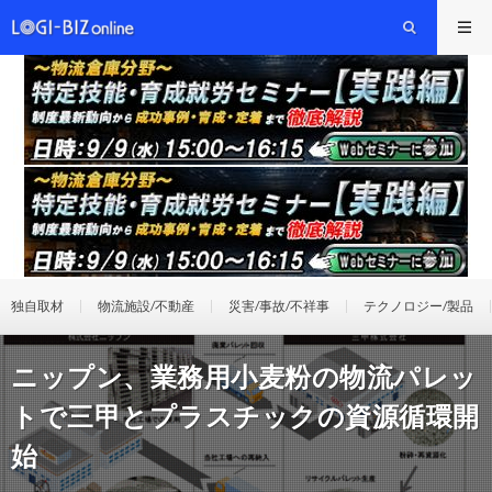
独自取材
物流施設/不動産
災害/事故/不祥事
テクノロジー/製品
ニップン、業務用小麦粉の物流パレッ
トで三甲とプラスチックの資源循環開
始