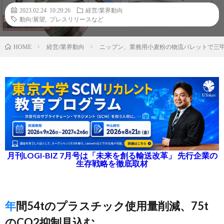
2023.02.24 10:29:26
経営/業界動向
動向/展望
,
プレスリリースなど
経営/業界動向
ニップン、業務用小麦粉の物流パレットで三
HOME
月刊LOGI-BIZ 7月号は「未来を創る輸送改革」 先行企業の
生存戦略を徹底取材
年間54tのプラスチック使用量削減、75t
のCO2抑制見込む