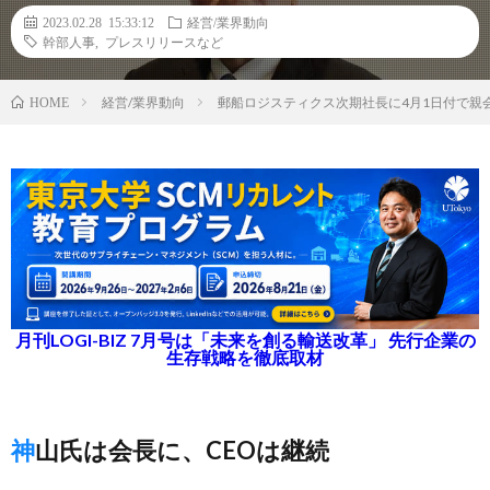
2023.02.28 15:33:12
経営/業界動向
幹部人事
,
プレスリリースなど
経営/業界動向
郵船ロジスティクス次期社長に4月1日付で親
HOME
月刊LOGI-BIZ 7月号は「未来を創る輸送改革」 先行企業の
生存戦略を徹底取材
神山氏は会長に、CEOは継続