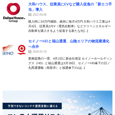
大和ハウス、従業員にEVなど購入促進の「新エコ手
当」導入
2022.04.08
購入時に30万円補助、維持に毎月4万円 大和ハウス工業は4
月6日、従業員がEV（電気自動車）などクリーンエネルギー
自動車を購入するよう促進する新たな社[…]
セイノーHDと福山通運、山陰エリアの物流最適化
へ合弁
2026.03.19
業務提携の一環、4月1日に新会社発足 セイノーホールディン
グス（HD）と福山通運は3月18日、セイノーHD傘下の日ノ
丸西濃運輸（鳥取市）と福通傘下の山[…]