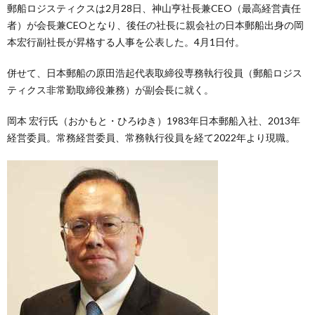
郵船ロジスティクスは2月28日、神山亨社長兼CEO（最高経営責任
者）が会長兼CEOとなり、後任の社長に親会社の日本郵船出身の岡
本宏行副社長が昇格する人事を公表した。4月1日付。
併せて、日本郵船の原田浩起代表取締役専務執行役員（郵船ロジス
ティクス非常勤取締役兼務）が副会長に就く。
岡本 宏行氏（おかもと・ひろゆき）1983年日本郵船入社、2013年
経営委員。常務経営委員、常務執行役員を経て2022年より現職。