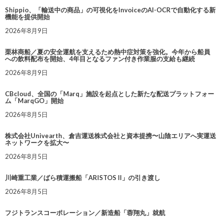
Shippio、「輸送中の商品」の可視化をInvoiceのAI-OCRで自動化する新
機能を提供開始
2026年8月9日
栗林商船／夏の安全運航を支えるため熱中症対策を強化。今年から船員
への飲料配布を開始、4年目となるファン付き作業服の支給も継続
2026年8月9日
CBcloud、全国の「Marq」施設を起点とした新たな配送プラットフォー
ム「MarqGO」開始
2026年8月5日
株式会社Univearth、倉吉運送株式会社と資本提携〜山陰エリアへ実運送
ネットワークを拡大〜
2026年8月5日
川崎重工業／ばら積運搬船「ARISTOS II」の引き渡し
2026年8月5日
フジトランスコーポレーション／新造船「蓉翔丸」就航