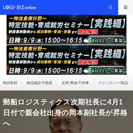
独自取材
物流施設/不動産
災害/事故/不祥事
テクノロジー/製品
郵船ロジスティクス次期社長に4月1
日付で親会社出身の岡本副社長が昇格
へ