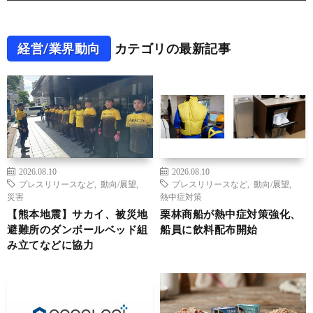
経営/業界動向
カテゴリの最新記事
2026.08.10
2026.08.10
プレスリリースなど
,
動向/展望
,
プレスリリースなど
,
動向/展望
,
災害
熱中症対策
【熊本地震】サカイ、被災地
栗林商船が熱中症対策強化、
避難所のダンボールベッド組
船員に飲料配布開始
み立てなどに協力