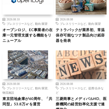
2026.08.10
2026.08.08
プレスリリースなど
,
動向/展望
プレスリリースなど
,
動向/展望
オープンロジ、EC事業者の在
テトラパックが業界初、常温
庫一元管理支援する機能をリ
保存可能なツナ製品向け紙容
ニューアル
器を発表
2026.08.08
2026.08.08
プレスリリースなど
,
動向/展望
,
プレスリリースなど
,
提携/合弁な
物流施設
ど
東京団地倉庫が60周年、「共
三菱商事とメディパルHD、医
同型」53.8万㎡を運営
療機関の経営効率化支援で連