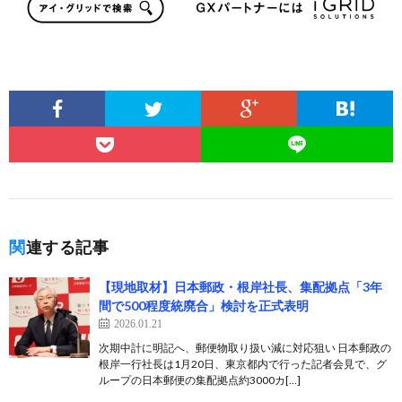
関連する記事
【現地取材】日本郵政・根岸社長、集配拠点「3年
間で500程度統廃合」検討を正式表明
2026.01.21
次期中計に明記へ、郵便物取り扱い減に対応狙い 日本郵政の
根岸一行社長は1月20日、東京都内で行った記者会見で、グ
ループの日本郵便の集配拠点約3000カ[…]