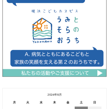
2026年8月
月
火
水
木
金
土
日