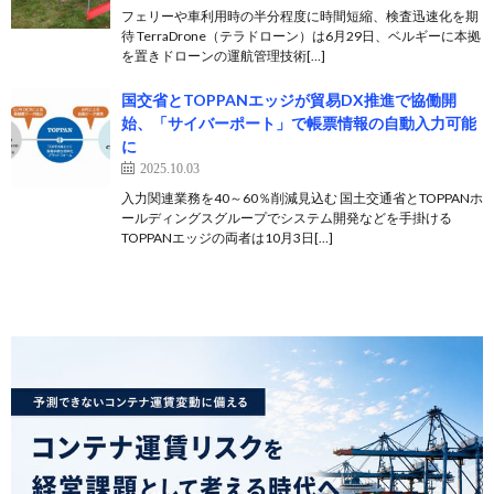
フェリーや車利用時の半分程度に時間短縮、検査迅速化を期
待 TerraDrone（テラドローン）は6月29日、ベルギーに本拠
を置きドローンの運航管理技術[…]
国交省とTOPPANエッジが貿易DX推進で協働開
始、「サイバーポート」で帳票情報の自動入力可能
に
2025.10.03
入力関連業務を40～60％削減見込む 国土交通省とTOPPANホ
ールディングスグループでシステム開発などを手掛ける
TOPPANエッジの両者は10月3日[…]