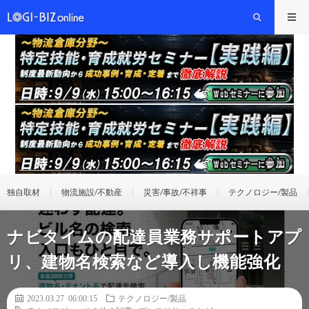
独自取材
物流施設/不動産
災害/事故/不祥事
テクノロジー/製品
ナビタイムの配達員業務サポートアプ
リ、建物名検索など導入し機能強化
2023.03.27 06:00:15
テクノロジー/製品