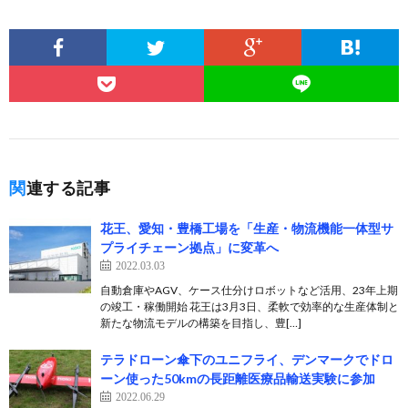
関連する記事
花王、愛知・豊橋工場を「生産・物流機能一体型サ
プライチェーン拠点」に変革へ
2022.03.03
自動倉庫やAGV、ケース仕分けロボットなど活用、23年上期
の竣工・稼働開始 花王は3月3日、柔軟で効率的な生産体制と
新たな物流モデルの構築を目指し、豊[…]
テラドローン傘下のユニフライ、デンマークでドロ
ーン使った50kmの長距離医療品輸送実験に参加
2022.06.29