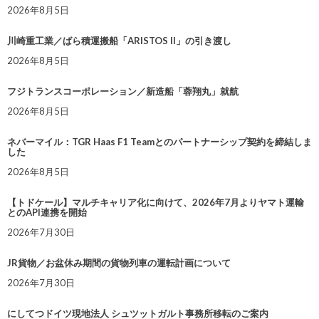
2026年8月5日
川崎重工業／ばら積運搬船「ARISTOS II」の引き渡し
2026年8月5日
フジトランスコーポレーション／新造船「蓉翔丸」就航
2026年8月5日
ネバーマイル：TGR Haas F1 Teamとのパートナーシップ契約を締結しま
した
2026年8月5日
【トドケール】マルチキャリア化に向けて、2026年7月よりヤマト運輸
とのAPI連携を開始
2026年7月30日
JR貨物／お盆休み期間の貨物列車の運転計画について
2026年7月30日
にしてつドイツ現地法人 シュツットガルト事務所移転のご案内