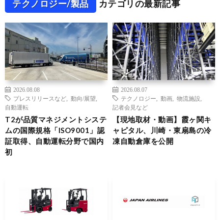
テクノロジー/製品
カテゴリの最新記事
2026.08.08
2026.08.07
プレスリリースなど
,
動向/展望
,
テクノロジー
,
動画
,
物流施設
,
自動運転
記者会見など
T2が品質マネジメントシステ
【現地取材・動画】霞ヶ関キ
ムの国際規格「ISO9001」認
ャピタル、川崎・東扇島の冷
証取得、自動運転分野で国内
凍自動倉庫を公開
初