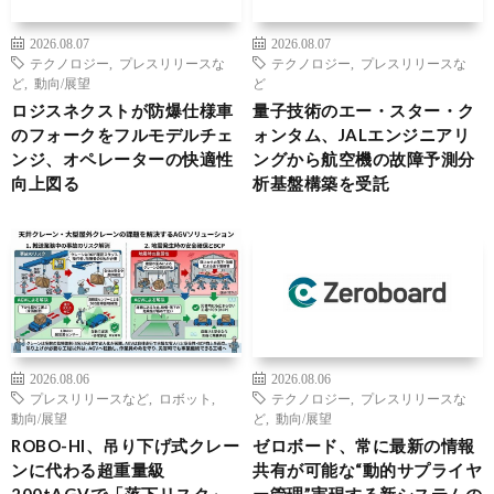
2026.08.07
2026.08.07
テクノロジー
,
プレスリリースな
テクノロジー
,
プレスリリースな
ど
,
動向/展望
ど
ロジスネクストが防爆仕様車
量子技術のエー・スター・ク
のフォークをフルモデルチェ
ォンタム、JALエンジニアリ
ンジ、オペレーターの快適性
ングから航空機の故障予測分
向上図る
析基盤構築を受託
2026.08.06
2026.08.06
プレスリリースなど
,
ロボット
,
テクノロジー
,
プレスリリースな
動向/展望
ど
,
動向/展望
ROBO-HI、吊り下げ式クレー
ゼロボード、常に最新の情報
ンに代わる超重量級
共有が可能な“動的サプライヤ