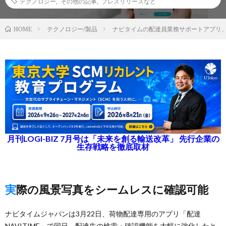
テクノロジー
,
その他の記事
,
プレスリリースなど
テクノロジー/製品
ナビタイムの配達員業務サポートアプリ
HOME
月刊LOGI-BIZ 7月号は「未来を創る輸送改革」 先行企業の
生存戦略を徹底取材
実際の風景写真をシームレスに確認可能
ナビタイムジャパンは3月22日、荷物配達専用のアプリ「配達
NAVITIME」で同日、配達先の検索・確認機能を大幅に強化したと