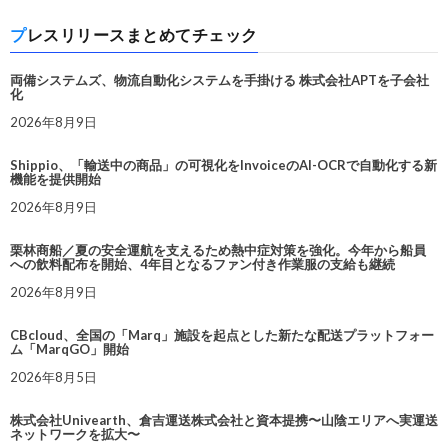
プレスリリースまとめてチェック
両備システムズ、物流自動化システムを手掛ける 株式会社APTを子会社
化
2026年8月9日
Shippio、「輸送中の商品」の可視化をInvoiceのAI-OCRで自動化する新
機能を提供開始
2026年8月9日
栗林商船／夏の安全運航を支えるため熱中症対策を強化。今年から船員
への飲料配布を開始、4年目となるファン付き作業服の支給も継続
2026年8月9日
CBcloud、全国の「Marq」施設を起点とした新たな配送プラットフォー
ム「MarqGO」開始
2026年8月5日
株式会社Univearth、倉吉運送株式会社と資本提携〜山陰エリアへ実運送
ネットワークを拡大〜