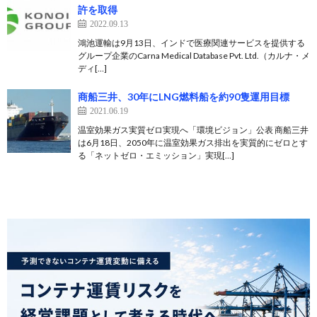
許を取得
2022.09.13
鴻池運輸は9月13日、インドで医療関連サービスを提供する
グループ企業のCarna Medical Database Pvt. Ltd.（カルナ・メ
ディ[…]
商船三井、30年にLNG燃料船を約90隻運用目標
2021.06.19
温室効果ガス実質ゼロ実現へ「環境ビジョン」公表 商船三井
は6月18日、2050年に温室効果ガス排出を実質的にゼロとす
る「ネットゼロ・エミッション」実現[…]