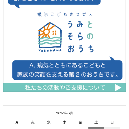
2026年8月
月
火
水
木
金
土
日