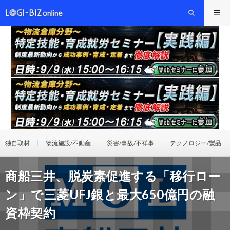
独自取材
物流施設/不動産
災害/事故/不祥事
テクノロジー/製品
商船三井、脱炭素促進する「移行ロー
ン」で三菱UFJ銀と最大650億円の融
資枠契約