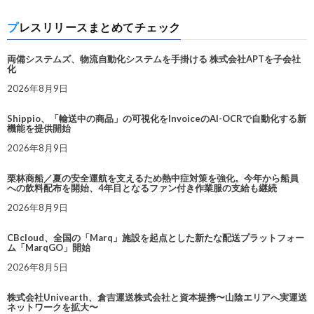
プレスリリースまとめてチェック
両備システムズ、物流自動化システムを手掛ける 株式会社APTを子会社
化
2026年8月9日
Shippio、「輸送中の商品」の可視化をInvoiceのAI-OCRで自動化する新
機能を提供開始
2026年8月9日
栗林商船／夏の安全運航を支えるため熱中症対策を強化。今年から船員
への飲料配布を開始、4年目となるファン付き作業服の支給も継続
2026年8月9日
CBcloud、全国の「Marq」施設を起点とした新たな配送プラットフォー
ム「MarqGO」開始
2026年8月5日
株式会社Univearth、倉吉運送株式会社と資本提携〜山陰エリアへ実運送
ネットワークを拡大〜