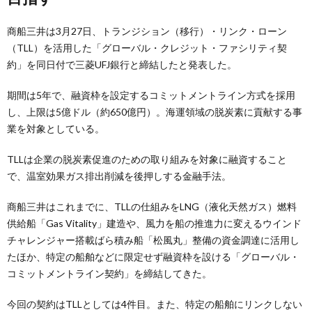
商船三井は3月27日、トランジション（移行）・リンク・ローン
（TLL）を活用した「グローバル・クレジット・ファシリティ契
約」を同日付で三菱UFJ銀行と締結したと発表した。
期間は5年で、融資枠を設定するコミットメントライン方式を採用
し、上限は5億ドル（約650億円）。海運領域の脱炭素に貢献する事
業を対象としている。
TLLは企業の脱炭素促進のための取り組みを対象に融資すること
で、温室効果ガス排出削減を後押しする金融手法。
商船三井はこれまでに、TLLの仕組みをLNG（液化天然ガス）燃料
供給船「Gas Vitality」建造や、風力を船の推進力に変えるウインド
チャレンジャー搭載ばら積み船「松風丸」整備の資金調達に活用し
たほか、特定の船舶などに限定せず融資枠を設ける「グローバル・
コミットメントライン契約」を締結してきた。
今回の契約はTLLとしては4件目。また、特定の船舶にリンクしない