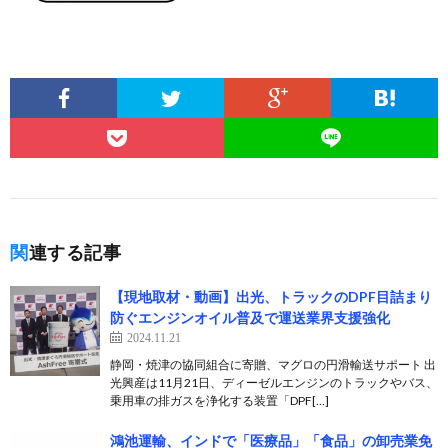
関連する記事
【現地取材・動画】出光、トラックのDPF目詰まり
防ぐエンジンオイル普及で運送業界支援強化
2024.11.21
静岡・焼津の協同組合に寄贈、マグロの円滑輸送サポート 出
光興産は11月21日、ディーゼルエンジンのトラックやバス、
乗用車の排ガスを浄化する装置「DPF[…]
鴻池運輸、インドで「医療品」「食品」の卸売業免