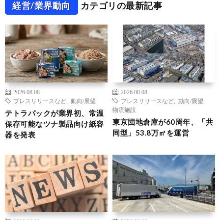
経営/業界動向
カテゴリの最新記事
2026.08.08
2026.08.08
プレスリリースなど
,
動向/展望
プレスリリースなど
,
動向/展望
,
物流施設
テトラパックが業界初、常温
東京団地倉庫が60周年、「共
保存可能なツナ製品向け紙容
同型」53.8万㎡を運営
器を発表