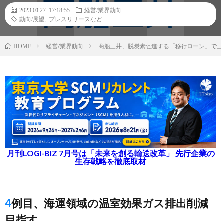
2023.03.27 17:18:55
経営/業界動向
動向/展望
,
プレスリリースなど
経営/業界動向
商船三井、脱炭素促進する「移行ローン」で三菱
HOME
月刊LOGI-BIZ 7月号は「未来を創る輸送改革」 先行企業の
生存戦略を徹底取材
4例目、海運領域の温室効果ガス排出削減
目指す