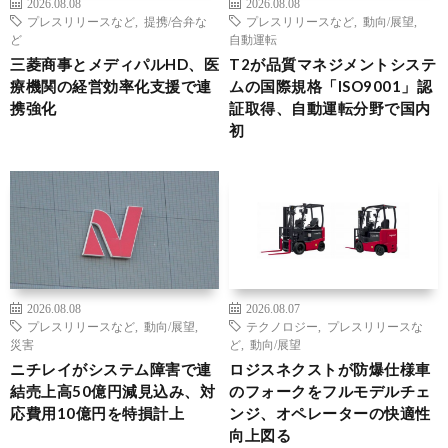
2026.08.08
2026.08.08
プレスリリースなど
,
提携/合弁な
プレスリリースなど
,
動向/展望
,
ど
自動運転
三菱商事とメディパルHD、医
T2が品質マネジメントシステ
療機関の経営効率化支援で連
ムの国際規格「ISO9001」認
携強化
証取得、自動運転分野で国内
初
2026.08.08
2026.08.07
プレスリリースなど
,
動向/展望
,
テクノロジー
,
プレスリリースな
災害
ど
,
動向/展望
ニチレイがシステム障害で連
ロジスネクストが防爆仕様車
結売上高50億円減見込み、対
のフォークをフルモデルチェ
応費用10億円を特損計上
ンジ、オペレーターの快適性
向上図る