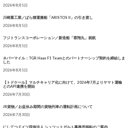
2026年8月5日
川崎重工業／ばら積運搬船「ARISTOS II」の引き渡し
2026年8月5日
フジトランスコーポレーション／新造船「蓉翔丸」就航
2026年8月5日
ネバーマイル：TGR Haas F1 Teamとのパートナーシップ契約を締結しま
した
2026年8月5日
【トドケール】マルチキャリア化に向けて、2026年7月よりヤマト運輸
とのAPI連携を開始
2026年7月30日
JR貨物／お盆休み期間の貨物列車の運転計画について
2026年7月30日
にしてつドイツ現地法人 シュツットガルト事務所移転のご案内