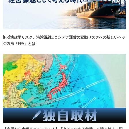
[PR]地政学リスク、港湾混雑…コンテナ運賃の変動リスクへの新しいヘッ
ジ方法「FFA」とは
【次回から大幅リニューアル！】「今そこにある危機」を読み解く 国