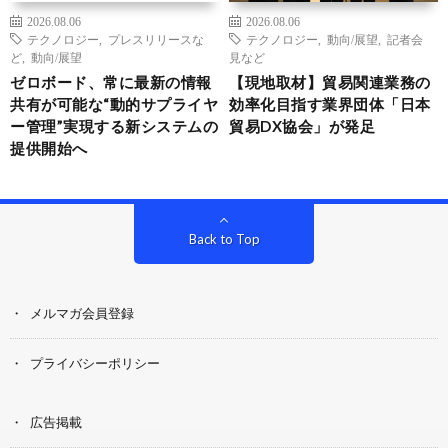
2026.08.06
2026.08.06
テクノロジー
,
プレスリリースな
テクノロジー
,
動向/展望
,
記者会
ど
,
動向/展望
見など
ゼロボード、常に最新の情報
【現地取材】貿易関連業務の
共有が可能な“動的サプライヤ
効率化目指す業界団体「日本
ー管理”実現する新システムの
貿易DX協会」が発足
提供開始へ
Back to Top
メルマガ会員登録
プライバシーポリシー
広告掲載