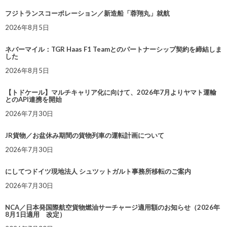
フジトランスコーポレーション／新造船「蓉翔丸」就航
2026年8月5日
ネバーマイル：TGR Haas F1 Teamとのパートナーシップ契約を締結しま
した
2026年8月5日
【トドケール】マルチキャリア化に向けて、2026年7月よりヤマト運輸
とのAPI連携を開始
2026年7月30日
JR貨物／お盆休み期間の貨物列車の運転計画について
2026年7月30日
にしてつドイツ現地法人 シュツットガルト事務所移転のご案内
2026年7月30日
NCA／日本発国際航空貨物燃油サーチャージ適用額のお知らせ（2026年
8月1日適用 改定）