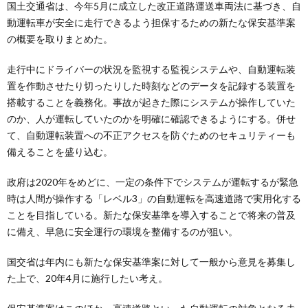
国土交通省は、今年5月に成立した改正道路運送車両法に基づき、自
動運転車が安全に走行できるよう担保するための新たな保安基準案
の概要を取りまとめた。
走行中にドライバーの状況を監視する監視システムや、自動運転装
置を作動させたり切ったりした時刻などのデータを記録する装置を
搭載することを義務化。事故が起きた際にシステムが操作していた
のか、人が運転していたのかを明確に確認できるようにする。併せ
て、自動運転装置への不正アクセスを防ぐためのセキュリティーも
備えることを盛り込む。
政府は2020年をめどに、一定の条件下でシステムが運転するが緊急
時は人間が操作する「レベル3」の自動運転を高速道路で実用化する
ことを目指している。新たな保安基準を導入することで将来の普及
に備え、早急に安全運行の環境を整備するのが狙い。
国交省は年内にも新たな保安基準案に対して一般から意見を募集し
た上で、20年4月に施行したい考え。