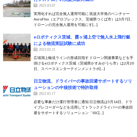
2025.03.07
実用化すれば完全無人運用可能に 筑波大学発のベンチャー
AeroFlex（エアロフレックス、茨城県つくば市）は3月7日、
ドローンの完全無人運用を可能にす[…]
eロボティクス茨城、霞ヶ浦上空で無人水上飛行艇
による物流実証試験に成功
2023.02.21
広域湖上輸送ラインの形成目指す ドローン関連事業などを手
掛けるeロボティクス茨城（茨城県かすみがうら市）は2月20
日、スペースエンターテインメントラボ[…]
日立物流、ドライバーの事故回避サポートするソリ
ューションの中核技術で特許取得
2022.05.17
必要な事象だけ運行管理者に通知 日立物流は5月16日、ドラ
イブレコーダーなどを活用してトラックドライバーの事故回
避をサポートするソリューション「SSC[…]