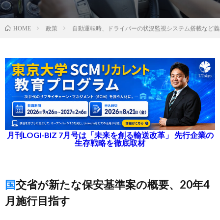
政策
自動運転時、ドライバーの状況監視システム搭載など義
HOME
月刊LOGI-BIZ 7月号は「未来を創る輸送改革」 先行企業の
生存戦略を徹底取材
国交省が新たな保安基準案の概要、20年4
月施行目指す