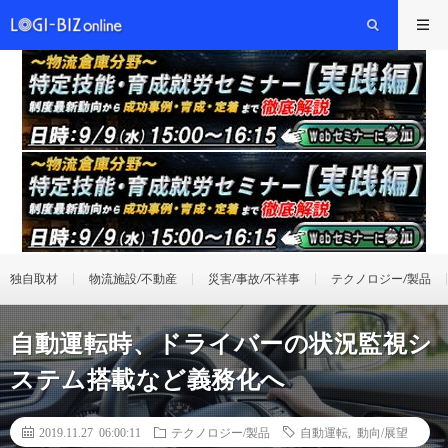
独自取材
物流施設/不動産
災害/事故/不祥事
テクノロジー/製品
自動運転時、ドライバーの状況監視シ
ステム搭載など義務化へ
2019.11.27 06:00:11
テクノロジー/製品
自動運転
,
動向/展望