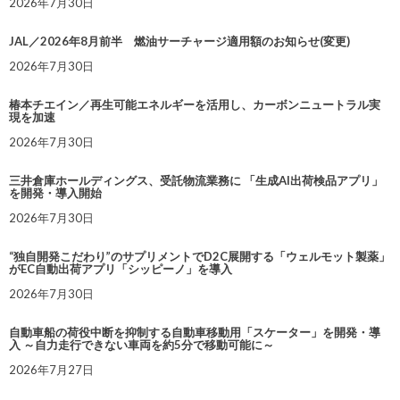
2026年7月30日
JAL／2026年8月前半 燃油サーチャージ適用額のお知らせ(変更)
2026年7月30日
椿本チエイン／再生可能エネルギーを活用し、カーボンニュートラル実
現を加速
2026年7月30日
三井倉庫ホールディングス、受託物流業務に 「生成AI出荷検品アプリ」
を開発・導入開始
2026年7月30日
“独自開発こだわり”のサプリメントでD2C展開する「ウェルモット製薬」
がEC自動出荷アプリ「シッピーノ」を導入
2026年7月30日
自動車船の荷役中断を抑制する自動車移動用「スケーター」を開発・導
入 ～自力走行できない車両を約5分で移動可能に～
2026年7月27日