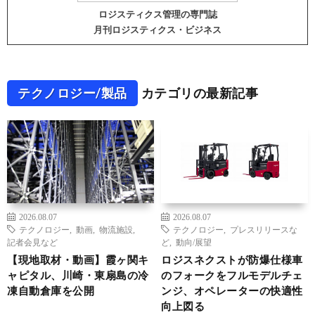
ロジスティクス管理の専門誌
月刊ロジスティクス・ビジネス
テクノロジー/製品
カテゴリの最新記事
2026.08.07
2026.08.07
テクノロジー
,
動画
,
物流施設
,
テクノロジー
,
プレスリリースな
記者会見など
ど
,
動向/展望
【現地取材・動画】霞ヶ関キ
ロジスネクストが防爆仕様車
ャピタル、川崎・東扇島の冷
のフォークをフルモデルチェ
凍自動倉庫を公開
ンジ、オペレーターの快適性
向上図る