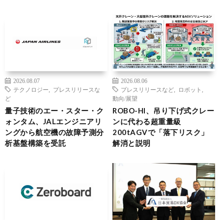
2026.08.07
2026.08.06
テクノロジー
,
プレスリリースな
プレスリリースなど
,
ロボット
,
ど
動向/展望
量子技術のエー・スター・ク
ROBO-HI、吊り下げ式クレー
ォンタム、JALエンジニアリ
ンに代わる超重量級
ングから航空機の故障予測分
200tAGVで「落下リスク」
析基盤構築を受託
解消と説明