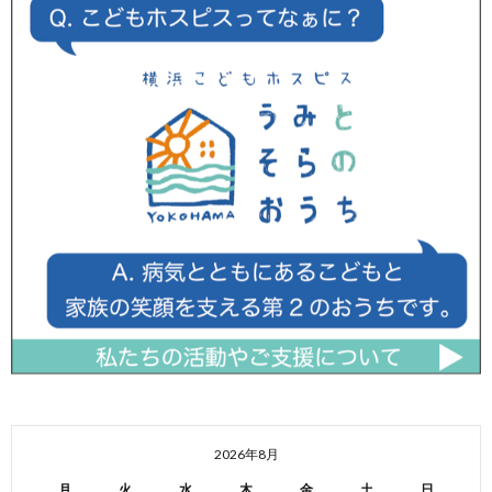
2026年8月
月
火
水
木
金
土
日