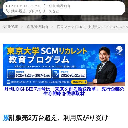
2023.03.30 12:27:02
経営/業界動向
動向/展望
,
プレスリリースなど
経営/業界動向
官民ファンドINCJ、支援先の「マッスルス
HOME
月刊LOGI-BIZ 7月号は「未来を創る輸送改革」 先行企業の
生存戦略を徹底取材
累計販売2万台超え、利用広がり受け