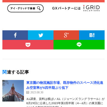
関連する記事
東京圏の物流施設市場、既存物件のスペース消化進
み空室率が6四半期ぶり低下
2023.08.30
JLL調査、賃料は横ばい JLL（ジョーンズ ラング ラサール）が
8月29日に公表した2023年第2四半期（4～6月）の東京圏に