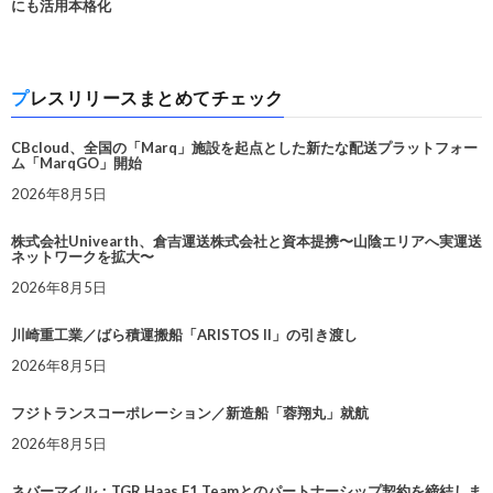
にも活用本格化
プレスリリースまとめてチェック
CBcloud、全国の「Marq」施設を起点とした新たな配送プラットフォー
ム「MarqGO」開始
2026年8月5日
株式会社Univearth、倉吉運送株式会社と資本提携〜山陰エリアへ実運送
ネットワークを拡大〜
2026年8月5日
川崎重工業／ばら積運搬船「ARISTOS II」の引き渡し
2026年8月5日
フジトランスコーポレーション／新造船「蓉翔丸」就航
2026年8月5日
ネバーマイル：TGR Haas F1 Teamとのパートナーシップ契約を締結しま