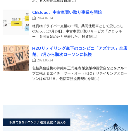
おける大型物流施設市場[…]
CBcloud、中古車買い取り事業を開始
2024.07.24
軽貨物ドライバー支援の一環、共同使用車として貸し出し
CBcloudは7月24日、中古車買い取りサービス「クロッキ
ー」を同日始めたと発表した。 軽貨物[…]
H2Oリテイリング傘下のコンビニ「アズナス」全店
舗、7月から順次ローソンに転換
2021.06.24
包括業務提携の締結を正式発表 阪急阪神百貨店などをグルー
プに抱えるエイチ・ツー・オー（H2O）リテイリングとロー
ソンは6月24日、包括業務提携契約を締[…]