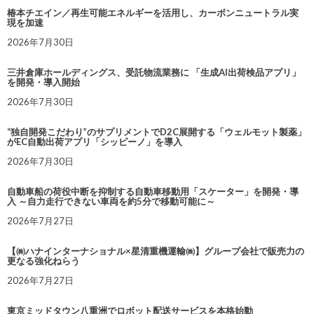
椿本チエイン／再生可能エネルギーを活用し、カーボンニュートラル実
現を加速
2026年7月30日
三井倉庫ホールディングス、受託物流業務に 「生成AI出荷検品アプリ」
を開発・導入開始
2026年7月30日
“独自開発こだわり”のサプリメントでD2C展開する「ウェルモット製薬」
がEC自動出荷アプリ「シッピーノ」を導入
2026年7月30日
自動車船の荷役中断を抑制する自動車移動用「スケーター」を開発・導
入 ～自力走行できない車両を約5分で移動可能に～
2026年7月27日
【㈱ハナインターナショナル×星清重機運輸㈱】グループ会社で販売力の
更なる強化ねらう
2026年7月27日
東京ミッドタウン八重洲でロボット配送サービスを本格始動