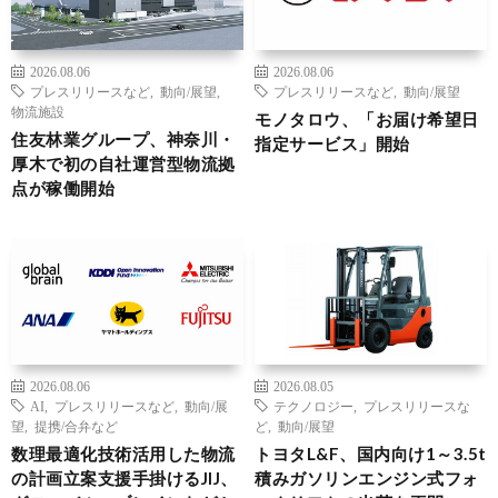
2026.08.06
2026.08.06
プレスリリースなど
,
動向/展望
,
プレスリリースなど
,
動向/展望
物流施設
モノタロウ、「お届け希望日
住友林業グループ、神奈川・
指定サービス」開始
厚木で初の自社運営型物流拠
点が稼働開始
2026.08.06
2026.08.05
AI
,
プレスリリースなど
,
動向/展
テクノロジー
,
プレスリリースな
望
,
提携/合弁など
ど
,
動向/展望
数理最適化技術活用した物流
トヨタL&F、国内向け1～3.5t
の計画立案支援手掛けるJIJ、
積みガソリンエンジン式フォ