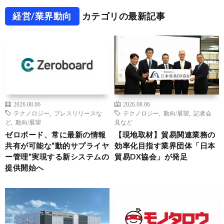
経営/業界動向
カテゴリの最新記事
2026.08.06
2026.08.06
テクノロジー
,
プレスリリースな
テクノロジー
,
動向/展望
,
記者会
ど
,
動向/展望
見など
ゼロボード、常に最新の情報
【現地取材】貿易関連業務の
共有が可能な“動的サプライヤ
効率化目指す業界団体「日本
ー管理”実現する新システムの
貿易DX協会」が発足
提供開始へ