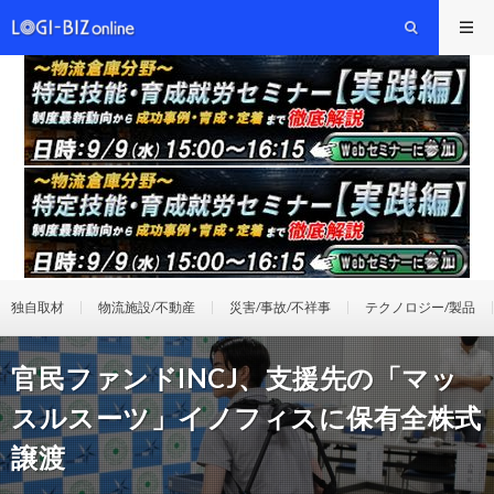
独自取材
物流施設/不動産
災害/事故/不祥事
テクノロジー/製品
官民ファンドINCJ、支援先の「マッ
スルスーツ」イノフィスに保有全株式
譲渡