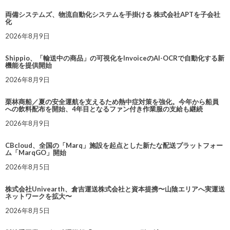
両備システムズ、物流自動化システムを手掛ける 株式会社APTを子会社
化
2026年8月9日
Shippio、「輸送中の商品」の可視化をInvoiceのAI-OCRで自動化する新
機能を提供開始
2026年8月9日
栗林商船／夏の安全運航を支えるため熱中症対策を強化。今年から船員
への飲料配布を開始、4年目となるファン付き作業服の支給も継続
2026年8月9日
CBcloud、全国の「Marq」施設を起点とした新たな配送プラットフォー
ム「MarqGO」開始
2026年8月5日
株式会社Univearth、倉吉運送株式会社と資本提携〜山陰エリアへ実運送
ネットワークを拡大〜
2026年8月5日