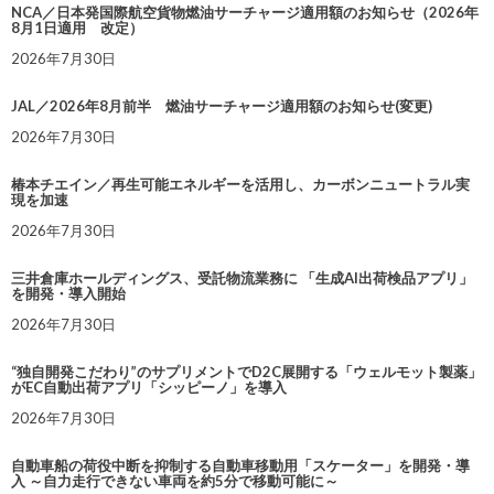
NCA／日本発国際航空貨物燃油サーチャージ適用額のお知らせ（2026年
8月1日適用 改定）
2026年7月30日
JAL／2026年8月前半 燃油サーチャージ適用額のお知らせ(変更)
2026年7月30日
椿本チエイン／再生可能エネルギーを活用し、カーボンニュートラル実
現を加速
2026年7月30日
三井倉庫ホールディングス、受託物流業務に 「生成AI出荷検品アプリ」
を開発・導入開始
2026年7月30日
“独自開発こだわり”のサプリメントでD2C展開する「ウェルモット製薬」
がEC自動出荷アプリ「シッピーノ」を導入
2026年7月30日
自動車船の荷役中断を抑制する自動車移動用「スケーター」を開発・導
入 ～自力走行できない車両を約5分で移動可能に～