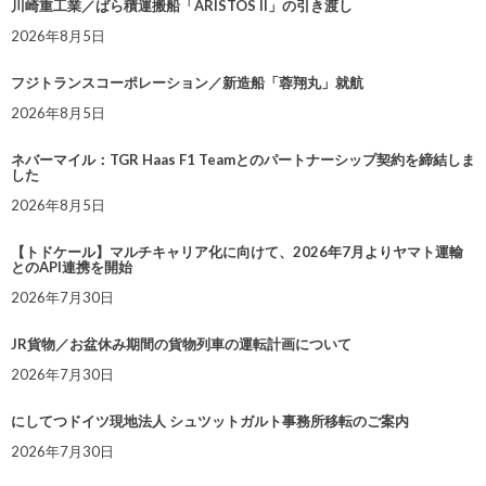
川崎重工業／ばら積運搬船「ARISTOS II」の引き渡し
2026年8月5日
フジトランスコーポレーション／新造船「蓉翔丸」就航
2026年8月5日
ネバーマイル：TGR Haas F1 Teamとのパートナーシップ契約を締結しま
した
2026年8月5日
【トドケール】マルチキャリア化に向けて、2026年7月よりヤマト運輸
とのAPI連携を開始
2026年7月30日
JR貨物／お盆休み期間の貨物列車の運転計画について
2026年7月30日
にしてつドイツ現地法人 シュツットガルト事務所移転のご案内
2026年7月30日