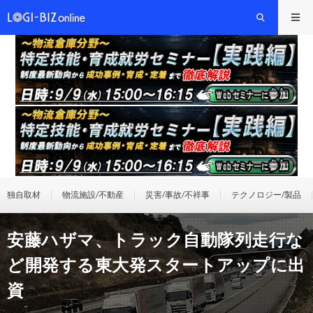
独自取材
物流施設/不動産
災害/事故/不祥事
テクノロジー/製品
安藤ハザマ、トラック自動隊列走行な
ど開発する東大発スタートアップに出
資