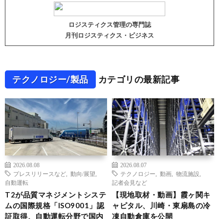
ロジスティクス管理の専門誌
月刊ロジスティクス・ビジネス
テクノロジー/製品
カテゴリの最新記事
2026.08.08
2026.08.07
プレスリリースなど
,
動向/展望
,
テクノロジー
,
動画
,
物流施設
,
自動運転
記者会見など
T2が品質マネジメントシステ
【現地取材・動画】霞ヶ関キ
ムの国際規格「ISO9001」認
ャピタル、川崎・東扇島の冷
証取得、自動運転分野で国内
凍自動倉庫を公開