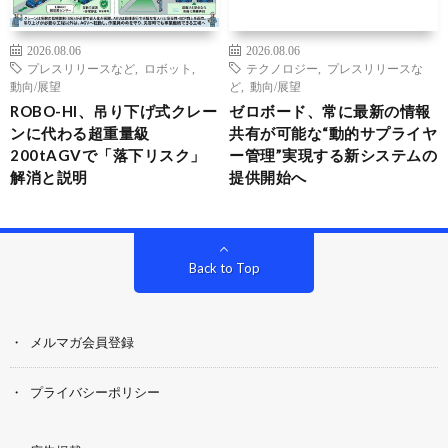
2026.08.06
2026.08.06
プレスリリースなど
,
ロボット
,
テクノロジー
,
プレスリリースな
動向/展望
ど
,
動向/展望
ROBO-HI、吊り下げ式クレー
ゼロボード、常に最新の情報
ンに代わる超重量級
共有が可能な“動的サプライヤ
200tAGVで「落下リスク」
ー管理”実現する新システムの
解消と説明
提供開始へ
Back to Top
メルマガ会員登録
プライバシーポリシー