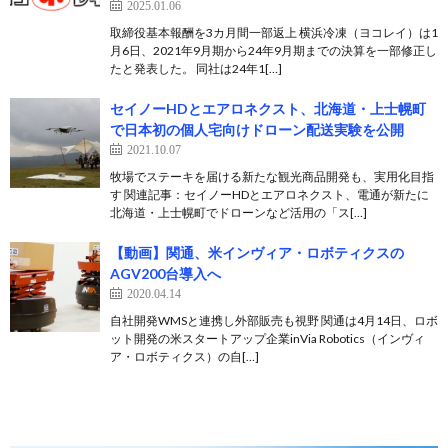
2025.01.06
取締役基本報酬を3カ月間一部返上 横浜冷凍（ヨコレイ）は1
月6日、2021年9月期から24年9月期までの決算を一部修正し
たと発表した。 同社は24年1[…]
セイノーHDとエアロネクスト、北海道・上士幌町
で日本初の個人宅向けドローン配送実験を公開
2021.10.07
牧場でステーキを届ける新たな観光商品開発も、実用化目指
す 関連記事：セイノーHDとエアロネクスト、電通が新たに
北海道・上士幌町でドローンなど活用の「ス[…]
【動画】関通、米インヴィア・ロボティクスの
AGV200台導入へ
2020.04.14
自社開発WMSと連携し外部販売も視野 関通は4月14日、ロボ
ット開発の米スタートアップ企業inVia Robotics（インヴィ
ア・ロボティクス）の自[…]