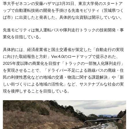
準大手ゼネコンの安藤ハザマは3月31日、東京大学発のスタートア
ップで自動運転技術の開発を手掛ける先進モビリティ（茨城県つく
ば市）に出資したと発表した。具体的な出資額は開示していない。
先進モビリティは無人運転バスや隊列走行トラックの技術開発・事
業化を目指している。
具体的には、経済産業省と国土交通省が策定した「自動走行の実現
に向けた取組報告と方針」Ver.4.0のロードマップで提示された、
2025年度以降の商業化を目指す「トラックの一部無人化隊列走行」
を実現させることで、「ドライバー不足による路線バスの廃線・住
民の利便性悪化などの地域の交通・物流に関する課題解決」や「新
しい街づくりによる地域の活性化」など、サステナブルな社会の実
現を後押しすることを目指している。