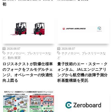
初
2026.08.07
2026.08.07
テクノロジー
,
プレスリリースな
テクノロジー
,
プレスリリースな
ど
,
動向/展望
ど
ロジスネクストが防爆仕様車
量子技術のエー・スター・ク
のフォークをフルモデルチェ
ォンタム、JALエンジニアリ
ンジ、オペレーターの快適性
ングから航空機の故障予測分
向上図る
析基盤構築を受託