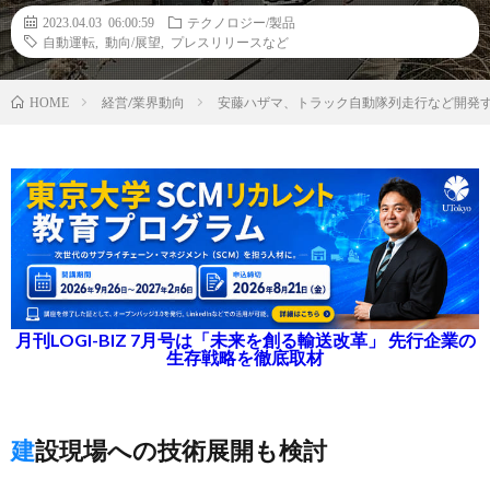
2023.04.03 06:00:59
テクノロジー/製品
自動運転
,
動向/展望
,
プレスリリースなど
経営/業界動向
安藤ハザマ、トラック自動隊列走行など開発
HOME
月刊LOGI-BIZ 7月号は「未来を創る輸送改革」 先行企業の
生存戦略を徹底取材
建設現場への技術展開も検討