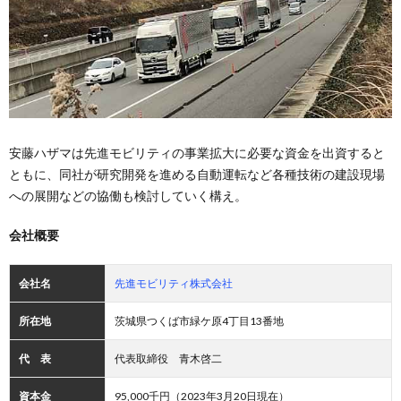
安藤ハザマは先進モビリティの事業拡大に必要な資金を出資すると
ともに、同社が研究開発を進める自動運転など各種技術の建設現場
への展開などの協働も検討していく構え。
会社概要
会社名
先進モビリティ株式会社
所在地
茨城県つくば市緑ケ原4丁目13番地
代 表
代表取締役 青木啓二
資本金
95,000千円（2023年3月20日現在）