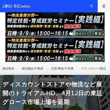
独自取材
物流施設/不動産
災害/事故/不祥事
テクノロジー/製品
ディスカウントストアや物流など展
開のトライアルHD、4月12日の東証
グロース市場上場を延期