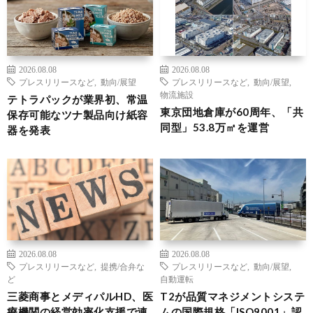
2026.08.08
2026.08.08
プレスリリースなど
,
動向/展望
プレスリリースなど
,
動向/展望
,
物流施設
テトラパックが業界初、常温
東京団地倉庫が60周年、「共
保存可能なツナ製品向け紙容
同型」53.8万㎡を運営
器を発表
2026.08.08
2026.08.08
プレスリリースなど
,
提携/合弁な
プレスリリースなど
,
動向/展望
,
ど
自動運転
三菱商事とメディパルHD、医
T2が品質マネジメントシステ
療機関の経営効率化支援で連
ムの国際規格「ISO9001」認