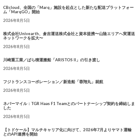
CBcloud、全国の「Marq」施設を起点とした新たな配送プラットフォー
ム「MarqGO」開始
2026年8月5日
株式会社Univearth、倉吉運送株式会社と資本提携〜山陰エリアへ実運送
ネットワークを拡大〜
2026年8月5日
川崎重工業／ばら積運搬船「ARISTOS II」の引き渡し
2026年8月5日
フジトランスコーポレーション／新造船「蓉翔丸」就航
2026年8月5日
ネバーマイル：TGR Haas F1 Teamとのパートナーシップ契約を締結しま
した
2026年8月5日
【トドケール】マルチキャリア化に向けて、2026年7月よりヤマト運輸
とのAPI連携を開始