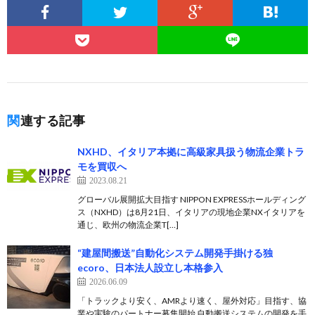
関連する記事
NXHD、イタリア本拠に高級家具扱う物流企業トラ
モを買収へ
2023.08.21
グローバル展開拡大目指す NIPPON EXPRESSホールディング
ス（NXHD）は8月21日、イタリアの現地企業NXイタリアを
通じ、欧州の物流企業T[…]
“建屋間搬送”自動化システム開発手掛ける独
ecoro、日本法人設立し本格参入
2026.06.09
「トラックより安く、AMRより速く、屋外対応」目指す、協
業や実験のパートナー募集開始 自動搬送システムの開発を手