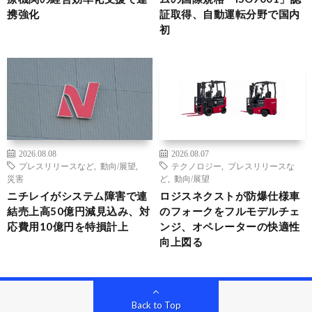
携強化
証取得、自動運転分野で国内
初
2026.08.08
2026.08.07
プレスリリースなど
,
動向/展望
,
テクノロジー
,
プレスリリースな
災害
ど
,
動向/展望
ニチレイがシステム障害で連
ロジスネクストが防爆仕様車
結売上高50億円減見込み、対
のフォークをフルモデルチェ
応費用10億円を特損計上
ンジ、オペレーターの快適性
向上図る
Back to Top