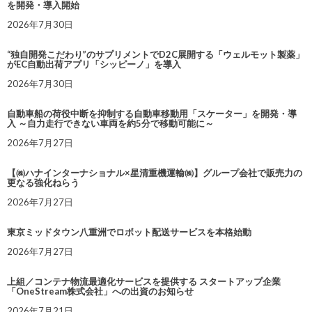
を開発・導入開始
2026年7月30日
“独自開発こだわり”のサプリメントでD2C展開する「ウェルモット製薬」
がEC自動出荷アプリ「シッピーノ」を導入
2026年7月30日
自動車船の荷役中断を抑制する自動車移動用「スケーター」を開発・導
入 ～自力走行できない車両を約5分で移動可能に～
2026年7月27日
【㈱ハナインターナショナル×星清重機運輸㈱】グループ会社で販売力の
更なる強化ねらう
2026年7月27日
東京ミッドタウン八重洲でロボット配送サービスを本格始動
2026年7月27日
上組／コンテナ物流最適化サービスを提供する スタートアップ企業
「OneStream株式会社」への出資のお知らせ
2026年7月21日