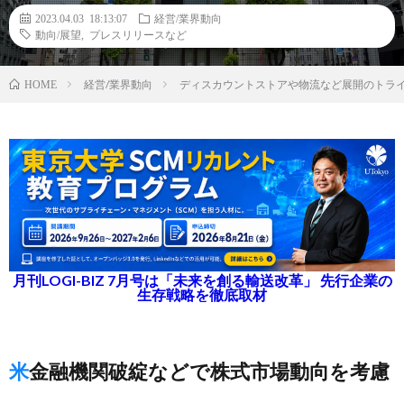
2023.04.03 18:13:07
経営/業界動向
動向/展望
,
プレスリリースなど
経営/業界動向
ディスカウントストアや物流など展開のトライ
HOME
月刊LOGI-BIZ 7月号は「未来を創る輸送改革」 先行企業の
生存戦略を徹底取材
米金融機関破綻などで株式市場動向を考慮