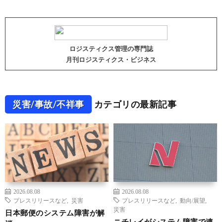
ロジスティクス管理の専門誌
月刊ロジスティクス・ビジネス
災害/事故/不祥事
カテゴリの最新記事
2026.08.08
2026.08.08
プレスリリースなど
,
災害
プレスリリースなど
,
動向/展望
,
災害
日本郵便のシステム障害が解
ニチレイがシステム障害で連