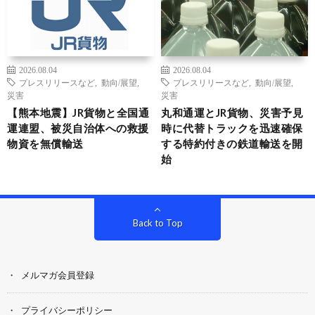
2026.08.04
2026.08.04
プレスリリースなど
,
動向/展望
,
プレスリリースなど
,
動向/展望
,
災害
災害
【熊本地震】JR貨物と全国通
丸和通運とJR貨物、災害予見
運連盟、被災自治体への救援
時に代替トラックを迅速確保
物資を無償輸送
する特約付きの鉄道輸送を開
始
Back to Top
メルマガ会員登録
プライバシーポリシー