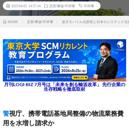
2023.04.05 14:57:34
災害/事故/不祥事
不祥事
災害/事故/不祥事
楽天モバイル元部長と日本ロジステック元
HOME
月刊LOGI-BIZ 7月号は「未来を創る輸送改革」 先行企業の
生存戦略を徹底取材
警視庁、携帯電話基地局整備の物流業務費
用を水増し請求か