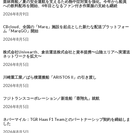
栗林商船／夏の安全運航を支えるため熱中症対策を強化。今年から船員
への飲料配布を開始、4年目となるファン付き作業服の支給も継続
2026年8月9日
CBcloud、全国の「Marq」施設を起点とした新たな配送プラットフォー
ム「MarqGO」開始
2026年8月5日
株式会社Univearth、倉吉運送株式会社と資本提携〜山陰エリアへ実運送
ネットワークを拡大〜
2026年8月5日
川崎重工業／ばら積運搬船「ARISTOS II」の引き渡し
2026年8月5日
フジトランスコーポレーション／新造船「蓉翔丸」就航
2026年8月5日
ネバーマイル：TGR Haas F1 Teamとのパートナーシップ契約を締結しま
した
2026年8月5日