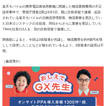
楽天モバイルの携帯電話基地局整備に関連した物流業務費用の不正
請求事件で、警視庁捜査2課は4月5日、既に詐欺容疑で逮捕、起訴
されている楽天モバイルの元物流管理部長、物流業務を受託してい
た日本ロジステックの元役員、同社からさらに業務を受託していた
TRAIL社長の3人を、別の詐欺容疑で逮捕した。
関係筋によると、今回は3容疑者が共謀し、物流費用を約9億円水増
しして請求したことなどが疑われているもよう。3容疑者の認否は不
明。
（藤原秀行）