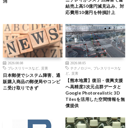
消
結売上高50億円減見込み、対
応費用10億円を特損計上
2026.08.08
2026.08.05
プレスリリースなど
,
災害
テクノロジー
,
プレスリリースな
ど
,
災害
日本郵便でシステム障害、通
【熊本地震】復旧・復興支援
販購入商品の郵便局やコンビ
へ高精度3次元点群データと
ニ受け取りできず
Google Photorealistic 3D
Tilesを活用した空間情報を無
償提供