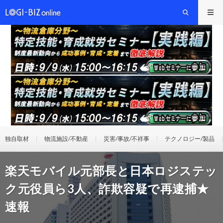
独自取材
物流施設/不動産
災害/事故/不祥事
テクノロジー/製品
楽天モバイル元部長と日本ロジステッ
ク元役員ら3人、詐欺容疑で再逮捕★
速報