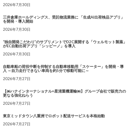
2026年7月30日
三井倉庫ホールディングス、受託物流業務に 「生成AI出荷検品アプリ」
を開発・導入開始
2026年7月30日
“独自開発こだわり”のサプリメントでD2C展開する「ウェルモット製薬」
がEC自動出荷アプリ「シッピーノ」を導入
2026年7月30日
自動車船の荷役中断を抑制する自動車移動用「スケーター」を開発・導
入 ～自力走行できない車両を約5分で移動可能に～
2026年7月27日
【㈱ハナインターナショナル×星清重機運輸㈱】グループ会社で販売力の
更なる強化ねらう
2026年7月27日
東京ミッドタウン八重洲でロボット配送サービスを本格始動
2026年7月27日