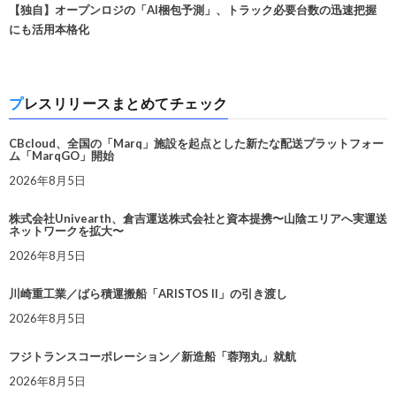
【独自】オープンロジの「AI梱包予測」、トラック必要台数の迅速把握
にも活用本格化
プレスリリースまとめてチェック
CBcloud、全国の「Marq」施設を起点とした新たな配送プラットフォー
ム「MarqGO」開始
2026年8月5日
株式会社Univearth、倉吉運送株式会社と資本提携〜山陰エリアへ実運送
ネットワークを拡大〜
2026年8月5日
川崎重工業／ばら積運搬船「ARISTOS II」の引き渡し
2026年8月5日
フジトランスコーポレーション／新造船「蓉翔丸」就航
2026年8月5日