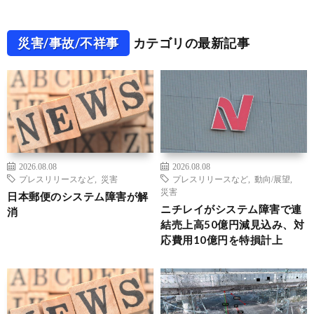
災害/事故/不祥事
カテゴリの最新記事
2026.08.08
2026.08.08
プレスリリースなど
,
災害
プレスリリースなど
,
動向/展望
,
災害
日本郵便のシステム障害が解
ニチレイがシステム障害で連
消
結売上高50億円減見込み、対
応費用10億円を特損計上