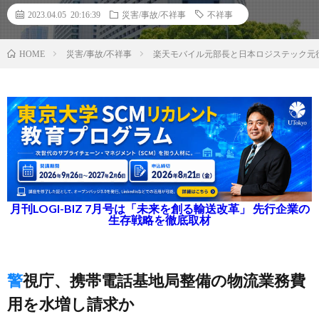
2023.04.05 20:16:39
災害/事故/不祥事
不祥事
災害/事故/不祥事
楽天モバイル元部長と日本ロジステック元
HOME
月刊LOGI-BIZ 7月号は「未来を創る輸送改革」 先行企業の
生存戦略を徹底取材
警視庁、携帯電話基地局整備の物流業務費
用を水増し請求か