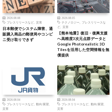
2026.08.08
2026.08.05
プレスリリースなど
,
災害
テクノロジー
,
プレスリリースな
ど
,
災害
日本郵便でシステム障害、通
【熊本地震】復旧・復興支援
販購入商品の郵便局やコンビ
へ高精度3次元点群データと
ニ受け取りできず
Google Photorealistic 3D
Tilesを活用した空間情報を無
償提供
2026.08.04
2026.08.04
プレスリリースなど
,
動向/展望
,
プレスリリースなど
,
動向/展望
,
災害
災害