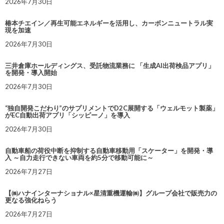
2026年7月30日
椿本チエイン／再生可能エネルギーを活用し、カーボンニュートラル実
現を加速
2026年7月30日
三井倉庫ホールディングス、受託物流業務に 「生成AI出荷検品アプリ」
を開発・導入開始
2026年7月30日
“独自開発こだわり”のサプリメントでD2C展開する「ウェルモット製薬」
がEC自動出荷アプリ「シッピーノ」を導入
2026年7月30日
自動車船の荷役中断を抑制する自動車移動用「スケーター」を開発・導
入 ～自力走行できない車両を約5分で移動可能に～
2026年7月27日
【㈱ハナインターナショナル×星清重機運輸㈱】グループ会社で販売力の
更なる強化ねらう
2026年7月27日