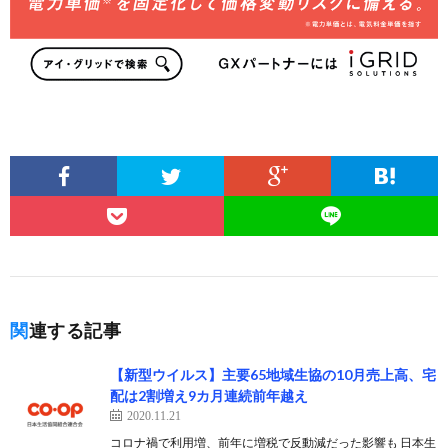
関連する記事
【新型ウイルス】主要65地域生協の10月売上高、宅
配は2割増え9カ月連続前年越え
2020.11.21
コロナ禍で利用増、前年に増税で反動減だった影響も 日本生