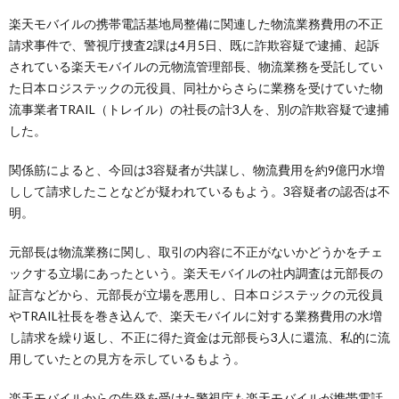
楽天モバイルの携帯電話基地局整備に関連した物流業務費用の不正
請求事件で、警視庁捜査2課は4月5日、既に詐欺容疑で逮捕、起訴
されている楽天モバイルの元物流管理部長、物流業務を受託してい
た日本ロジステックの元役員、同社からさらに業務を受けていた物
流事業者TRAIL（トレイル）の社長の計3人を、別の詐欺容疑で逮捕
した。
関係筋によると、今回は3容疑者が共謀し、物流費用を約9億円水増
しして請求したことなどが疑われているもよう。3容疑者の認否は不
明。
元部長は物流業務に関し、取引の内容に不正がないかどうかをチェ
ックする立場にあったという。楽天モバイルの社内調査は元部長の
証言などから、元部長が立場を悪用し、日本ロジステックの元役員
やTRAIL社長を巻き込んで、楽天モバイルに対する業務費用の水増
し請求を繰り返し、不正に得た資金は元部長ら3人に還流、私的に流
用していたとの見方を示しているもよう。
楽天モバイルからの告発を受けた警視庁も楽天モバイルが携帯電話