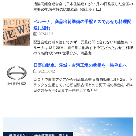
活協同組合連合会（日本生協連）が11月20日発表した全国の
主要65地域生協の総供給高（売上高）[…]
ベルーナ、商品出荷準備の手配ミスでおせち料理配
送に遅れ
2024.12.31
配送会社に引き渡しできず、元旦に間に合わない可能性も ベ
ルーナは12月28日、新年用に配送する予定だったおせち料理
のうち約1万5000世帯分が、商品出[…]
日野自動車、茨城・古河工場の稼働を一時停止へ
2021.08.02
コロナで東南アジアから部品供給難 日野自動車は8月2日、ト
ラックを生産している茨城県古河市の古河工場の稼働を8月4
日夕方から同6日まで一時停止すると発[…]