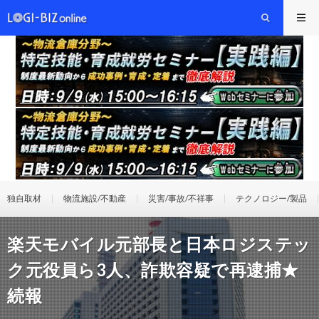
独自取材
物流施設/不動産
災害/事故/不祥事
テクノロジー/製品
楽天モバイル元部長と日本ロジステッ
ク元役員ら3人、詐欺容疑で再逮捕★
続報