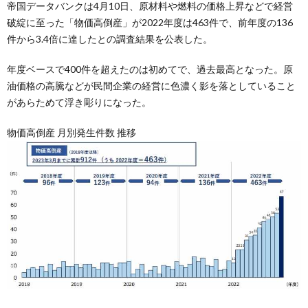
帝国データバンクは4月10日、原材料や燃料の価格上昇などで経営
破綻に至った「物価高倒産」が2022年度は463件で、前年度の136
件から3.4倍に達したとの調査結果を公表した。
年度ベースで400件を超えたのは初めてで、過去最高となった。原
油価格の高騰などが民間企業の経営に色濃く影を落としていること
があらためて浮き彫りになった。
物価高倒産 月別発生件数 推移