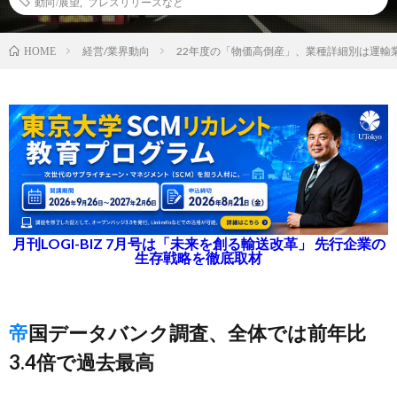
動向/展望
,
プレスリリースなど
経営/業界動向
22年度の「物価高倒産」、業種詳細別は運輸
HOME
月刊LOGI-BIZ 7月号は「未来を創る輸送改革」 先行企業の
生存戦略を徹底取材
帝国データバンク調査、全体では前年比
3.4倍で過去最高