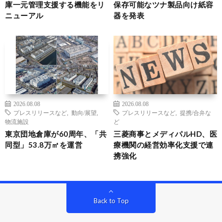
庫一元管理支援する機能をリ
保存可能なツナ製品向け紙容
ニューアル
器を発表
2026.08.08
2026.08.08
プレスリリースなど
,
動向/展望
,
プレスリリースなど
,
提携/合弁な
物流施設
ど
東京団地倉庫が60周年、「共
三菱商事とメディパルHD、医
同型」53.8万㎡を運営
療機関の経営効率化支援で連
携強化
Back to Top