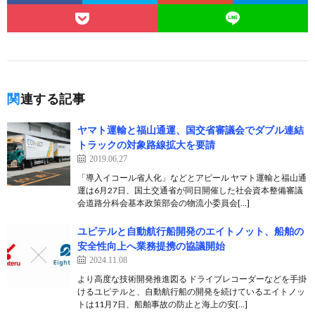
関連する記事
ヤマト運輸と福山通運、国交省審議会でダブル連結
トラックの対象路線拡大を要請
2019.06.27
「導入イコール省人化」などとアピール ヤマト運輸と福山通
運は6月27日、国土交通省が同日開催した社会資本整備審議
会道路分科会基本政策部会の物流小委員会[…]
ユピテルと自動航行船開発のエイトノット、船舶の
安全性向上へ業務提携の協議開始
2024.11.08
より高度な技術開発推進図る ドライブレコーダーなどを手掛
けるユピテルと、自動航行船の開発を続けているエイトノッ
トは11月7日、船舶事故の防止と海上の安[…]