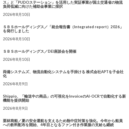
ス」と「PUDOステーション」を活用した実証事業が国土交通省の物流
負荷低減に向けた補助金事業に採択
2026年8月10日
ＳＢＳホールディングス／「統合報告書（Integrated report）2026」
を発行しました
2026年8月10日
ＳＢＳホールディングス／DEI座談会を開催
2026年8月10日
両備システムズ、物流自動化システムを手掛ける 株式会社APTを子会社
化
2026年8月9日
Shippio、「輸送中の商品」の可視化をInvoiceのAI-OCRで自動化する新
機能を提供開始
2026年8月9日
栗林商船／夏の安全運航を支えるため熱中症対策を強化。今年から船員
への飲料配布を開始、4年目となるファン付き作業服の支給も継続