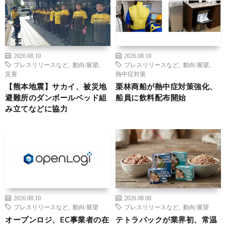
2026.08.10
2026.08.10
プレスリリースなど
,
動向/展望
,
プレスリリースなど
,
動向/展望
,
災害
熱中症対策
【熊本地震】サカイ、被災地
栗林商船が熱中症対策強化、
避難所のダンボールベッド組
船員に飲料配布開始
み立てなどに協力
2026.08.10
2026.08.08
プレスリリースなど
,
動向/展望
プレスリリースなど
,
動向/展望
オープンロジ、EC事業者の在
テトラパックが業界初、常温