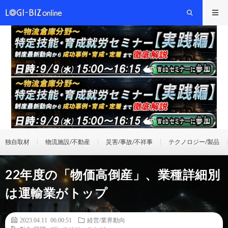
独自取材
物流施設/不動産
災害/事故/不祥事
テクノロジー/製品
22年度の「物価高倒産」、業種詳細別
は運輸業がトップ
2023.04.11 06:00:51
経営/業界動向