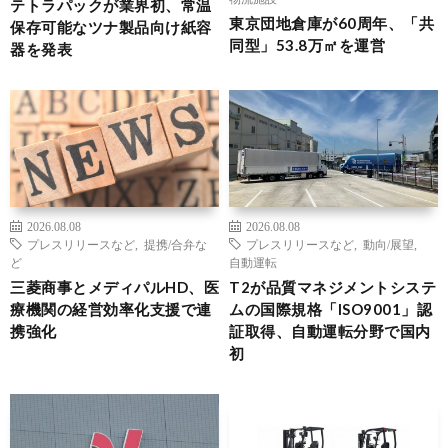
テトラパックが業界初、常温
東京団地倉庫が60周年、「共
保存可能なツナ製品向け紙容
同型」53.8万㎡を運営
器を発表
2026.08.08
2026.08.08
プレスリリースなど
,
提携/合弁な
プレスリリースなど
,
動向/展望
,
ど
自動運転
三菱商事とメディパルHD、医
T2が品質マネジメントシステ
療機関の経営効率化支援で連
ムの国際規格「ISO9001」認
携強化
証取得、自動運転分野で国内
初