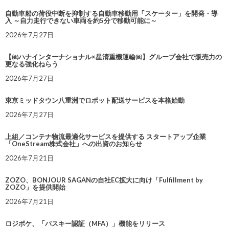
自動車船の荷役中断を抑制する自動車移動用「スケーター」を開発・導
入 ～自力走行できない車両を約5分で移動可能に～
2026年7月27日
【㈱ハナインターナショナル×星清重機運輸㈱】グループ会社で販売力の
更なる強化ねらう
2026年7月27日
東京ミッドタウン八重洲でロボット配送サービスを本格始動
2026年7月27日
上組／コンテナ物流最適化サービスを提供する スタートアップ企業
「OneStream株式会社」への出資のお知らせ
2026年7月21日
ZOZO、BONJOUR SAGANの自社EC拡大に向け「Fulfillment by
ZOZO」を提供開始
2026年7月21日
ロジポケ、「パスキー認証（MFA）」機能をリリース