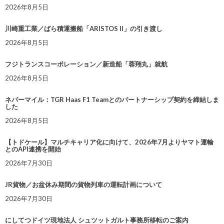
2026年8月5日
川崎重工業／ばら積運搬船「ARISTOS II」の引き渡し
2026年8月5日
フジトランスコーポレーション／新造船「蓉翔丸」就航
2026年8月5日
ネバーマイル：TGR Haas F1 Teamとのパートナーシップ契約を締結しま
した
2026年8月5日
【トドケール】マルチキャリア化に向けて、2026年7月よりヤマト運輸
とのAPI連携を開始
2026年7月30日
JR貨物／お盆休み期間の貨物列車の運転計画について
2026年7月30日
にしてつドイツ現地法人 シュツットガルト事務所移転のご案内