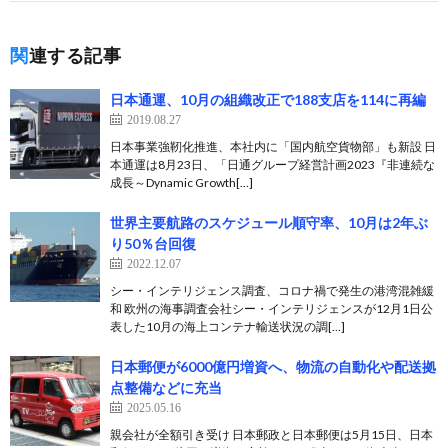
関連する記事
日本通運、10月の組織改正で188支店を114に再編
2019.08.27
日本事業強靭化推進、本社内に「国内航空貨物部」も新設 日
本通運は8月23日、「日通グループ経営計画2023『非連続な
成長～Dynamic Growth[…]
世界主要航路のスケジュール順守率、10月は2年ぶ
り50％台回復
2022.12.07
シー・インテリジェンス調査、コロナ禍で発生の港湾混雑緩
和 欧州の海事調査会社シー・インテリジェンスが12月1日公
表した10月の海上コンテナ輸送状況の調[…]
日本郵便が6000億円増資へ、物流の自動化や配送拠
点整備などに充当
2025.05.16
親会社が全額引き受け 日本郵政と日本郵便は5月15日、日本