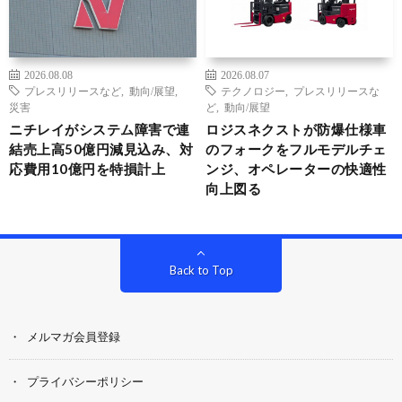
2026.08.08
2026.08.07
プレスリリースなど
,
動向/展望
,
テクノロジー
,
プレスリリースな
災害
ど
,
動向/展望
ニチレイがシステム障害で連
ロジスネクストが防爆仕様車
結売上高50億円減見込み、対
のフォークをフルモデルチェ
応費用10億円を特損計上
ンジ、オペレーターの快適性
向上図る
Back to Top
メルマガ会員登録
プライバシーポリシー