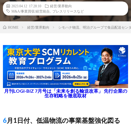
2023.04.12 17:28:10
経営/業界動向
M&A/事業買収/経営統合
,
プレスリリースなど
経営/業界動向
シモハナ物流、明治グループで食品配送セン
HOME
月刊LOGI-BIZ 7月号は「未来を創る輸送改革」 先行企業の
生存戦略を徹底取材
6月1日付、低温物流の事業基盤強化図る