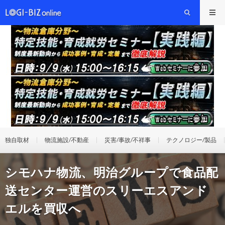
独自取材
物流施設/不動産
災害/事故/不祥事
テクノロジー/製品
シモハナ物流、明治グループで食品配
送センター運営のスリーエスアンド
エルを買収へ