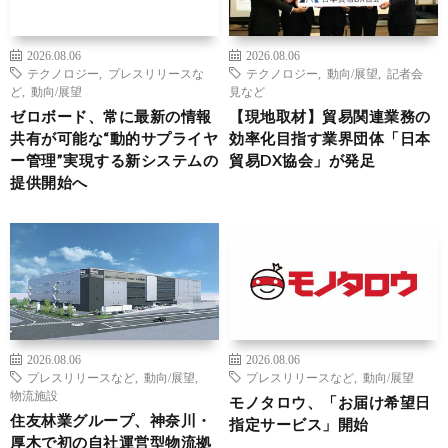
2026.08.06
2026.08.06
テクノロジー
,
プレスリリースな
テクノロジー
,
動向/展望
,
記者会
ど
,
動向/展望
見など
ゼロボード、常に最新の情報
【現地取材】貿易関連業務の
共有が可能な“動的サプライヤ
効率化目指す業界団体「日本
ー管理”実現する新システムの
貿易DX協会」が発足
提供開始へ
2026.08.06
2026.08.06
プレスリリースなど
,
動向/展望
,
プレスリリースなど
,
動向/展望
物流施設
モノタロウ、「お届け希望日
住友林業グループ、神奈川・
指定サービス」開始
厚木で初の自社運営型物流拠