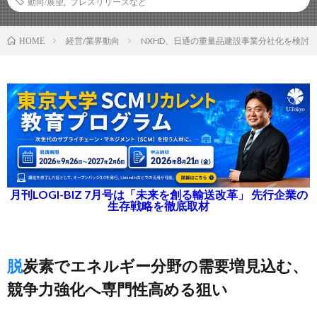
動向/展望
,
プレスリリースなど
経営/業界動向
NXHD、日通の重量品建設事業分社化を検討
HOME
月刊LOGI-BIZ 7月号は「未来を創る輸送改革」 先行企業の
生存戦略を徹底取材
脱炭素でエネルギー分野の需要増見込む、
競争力強化へ専門性高める狙い