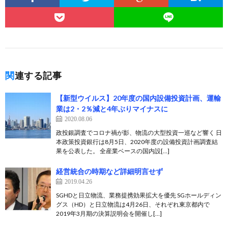
関連する記事
【新型ウイルス】20年度の国内設備投資計画、運輸
業は2・2％減と4年ぶりマイナスに
2020.08.06
政投銀調査でコロナ禍が影、物流の大型投資一巡など響く 日
本政策投資銀行は8月5日、2020年度の設備投資計画調査結
果を公表した。 全産業ベースの国内設[…]
経営統合の時期など詳細明言せず
2019.04.26
SGHDと日立物流、業務提携効果拡大を優先 SGホールディン
グス（HD）と日立物流は4月26日、それぞれ東京都内で
2019年3月期の決算説明会を開催し[…]