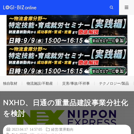
独自取材
物流施設/不動産
災害/事故/不祥事
テクノロジー/製品
NXHD、日通の重量品建設事業分社化
を検討
2023.04.17 14:57:05
経営/業界動向