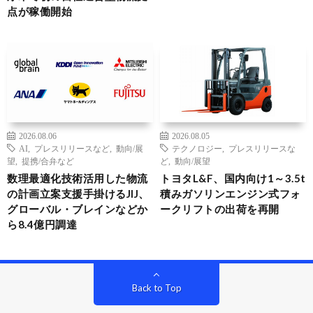
点が稼働開始
2026.08.06
2026.08.05
AI
,
プレスリリースなど
,
動向/展
テクノロジー
,
プレスリリースな
望
,
提携/合弁など
ど
,
動向/展望
数理最適化技術活用した物流
トヨタL&F、国内向け1～3.5t
の計画立案支援手掛けるJIJ、
積みガソリンエンジン式フォ
グローバル・ブレインなどか
ークリフトの出荷を再開
ら8.4億円調達
Back to Top