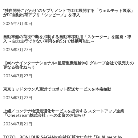
“独自開発こだわり”のサプリメントでD2C展開する「ウェルモット製薬」
がEC自動出荷アプリ「シッピーノ」を導入
2026年7月30日
自動車船の荷役中断を抑制する自動車移動用「スケーター」を開発・導
入 ～自力走行できない車両を約5分で移動可能に～
2026年7月27日
【㈱ハナインターナショナル×星清重機運輸㈱】グループ会社で販売力の
更なる強化ねらう
2026年7月27日
東京ミッドタウン八重洲でロボット配送サービスを本格始動
2026年7月27日
上組／コンテナ物流最適化サービスを提供する スタートアップ企業
「OneStream株式会社」への出資のお知らせ
2026年7月21日
ZOZO、BONJOUR SAGANの自社EC拡大に向け「Fulfillment by