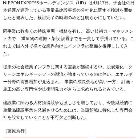
NIPPON EXPRESSホールディングス（HD）は4月17日、子会社の日
本通運が運営している重量品建設事業の分社化に関する検討を開始
したと発表した。検討完了の時期のめどは明らかにしていない。
同事業は数多くの特殊車両・機材を有し、 高い技術力・マネジメン
ト力で、 重量物の運搬・架設 設置までを一貫して手掛けている。こ
れまで国内外で様々な業界向けにインフラの整備を後押ししてき
た。
従来の社会産業インフラに関する需要が継続する中、脱炭素化・ク
リーンエネルギーシフトの潮流が強まっているのに伴い、エネルギ
ー分野の需要増加が見込まれ、 事業の成長余地が高い一方、 計画・
施工の高い専門性や技術開発力がさらに求められるとみている。
建設業に関わる人材獲得競争も激しさを増しており、今後継続的に
重量品建設事業を発展させるためには、当該領域に特化した専門会
社を設立していくことが不可欠と判断した。
（藤原秀行）