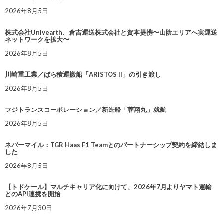
2026年8月5日
株式会社Univearth、倉吉運送株式会社と資本提携〜山陰エリアへ実運送
ネットワークを拡大〜
2026年8月5日
川崎重工業／ばら積運搬船「ARISTOS II」の引き渡し
2026年8月5日
フジトランスコーポレーション／新造船「蓉翔丸」就航
2026年8月5日
ネバーマイル：TGR Haas F1 Teamとのパートナーシップ契約を締結しま
した
2026年8月5日
【トドケール】マルチキャリア化に向けて、2026年7月よりヤマト運輸
とのAPI連携を開始
2026年7月30日