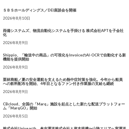
ＳＢＳホールディングス／DEI座談会を開催
2026年8月10日
両備システムズ、物流自動化システムを手掛ける 株式会社APTを子会社
化
2026年8月9日
Shippio、「輸送中の商品」の可視化をInvoiceのAI-OCRで自動化する新
機能を提供開始
2026年8月9日
栗林商船／夏の安全運航を支えるため熱中症対策を強化。今年から船員
への飲料配布を開始、4年目となるファン付き作業服の支給も継続
2026年8月9日
CBcloud、全国の「Marq」施設を起点とした新たな配送プラットフォー
ム「MarqGO」開始
2026年8月5日
株式会社Univearth、倉吉運送株式会社と資本提携〜山陰エリアへ実運送