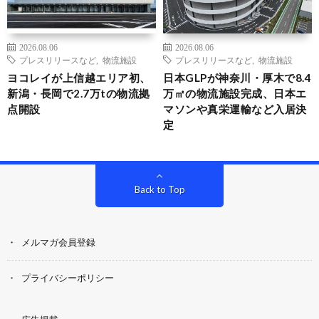
2026.08.06
2026.08.06
プレスリリースなど
,
物流施設
プレスリリースなど
,
物流施設
ヨコレイが上信越エリア初、
日本GLPが神奈川・厚木で8.4
新潟・長岡で2.7万tの物流拠
万㎡の物流施設完成、日本エ
点開設
マソンや真栄運輸など入居決
定
Back to Top
メルマガ会員登録
プライバシーポリシー