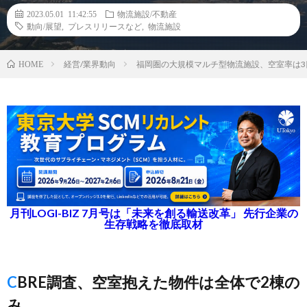
2023.05.01 11:42:55
物流施設/不動産
動向/展望
,
プレスリリースなど
,
物流施設
経営/業界動向
福岡圏の大規模マルチ型物流施設、空室率は3
HOME
月刊LOGI-BIZ 7月号は「未来を創る輸送改革」 先行企業の
生存戦略を徹底取材
CBRE調査、空室抱えた物件は全体で2棟の
み