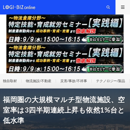
独自取材
物流施設/不動産
災害/事故/不祥事
テクノロジー/製品
福岡圏の大規模マルチ型物流施設、空
室率は3四半期連続上昇も依然1%台と
低水準