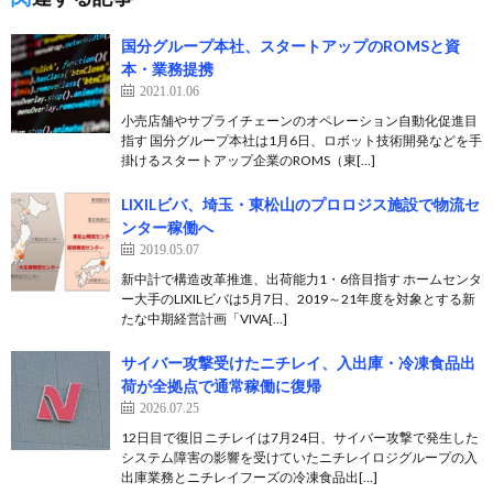
国分グループ本社、スタートアップのROMSと資
本・業務提携
2021.01.06
小売店舗やサプライチェーンのオペレーション自動化促進目
指す 国分グループ本社は1月6日、ロボット技術開発などを手
掛けるスタートアップ企業のROMS（東[…]
LIXILビバ、埼玉・東松山のプロロジス施設で物流セ
ンター稼働へ
2019.05.07
新中計で構造改革推進、出荷能力1・6倍目指す ホームセンタ
ー大手のLIXILビバは5月7日、2019～21年度を対象とする新
たな中期経営計画「VIVA[…]
サイバー攻撃受けたニチレイ、入出庫・冷凍食品出
荷が全拠点で通常稼働に復帰
2026.07.25
12日目で復旧 ニチレイは7月24日、サイバー攻撃で発生した
システム障害の影響を受けていたニチレイロジグループの入
出庫業務とニチレイフーズの冷凍食品出[…]