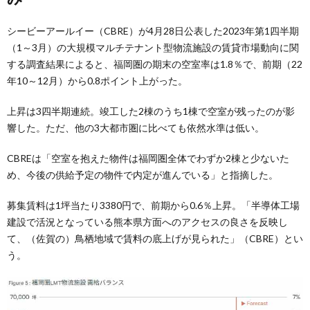
シービーアールイー（CBRE）が4月28日公表した2023年第1四半期
（1～3月）の大規模マルチテナント型物流施設の賃貸市場動向に関
する調査結果によると、福岡圏の期末の空室率は1.8％で、前期（22
年10～12月）から0.8ポイント上がった。
上昇は3四半期連続。竣工した2棟のうち1棟で空室が残ったのが影
響した。ただ、他の3大都市圏に比べても依然水準は低い。
CBREは「空室を抱えた物件は福岡圏全体でわずか2棟と少ないた
め、今後の供給予定の物件で内定が進んでいる」と指摘した。
募集賃料は1坪当たり3380円で、前期から0.6％上昇。「半導体工場
建設で活況となっている熊本県方面へのアクセスの良さを反映し
て、（佐賀の）鳥栖地域で賃料の底上げが見られた」（CBRE）とい
う。