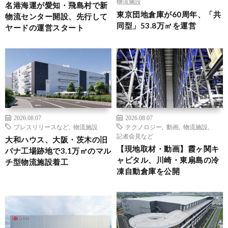
物流施設
名港海運が愛知・飛島村で新
東京団地倉庫が60周年、「共
物流センター開設、先行して
同型」53.8万㎡を運営
ヤードの運営スタート
2026.08.07
2026.08.07
プレスリリースなど
,
物流施設
テクノロジー
,
動画
,
物流施設
,
記者会見など
大和ハウス、大阪・茨木の旧
【現地取材・動画】霞ヶ関キ
パナ工場跡地で3.1万㎡のマル
ャピタル、川崎・東扇島の冷
チ型物流施設着工
凍自動倉庫を公開