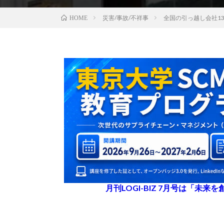
災害/事故/不祥事
全国の引っ越し会社1
HOME
月刊LOGI-BIZ 7月号は「未