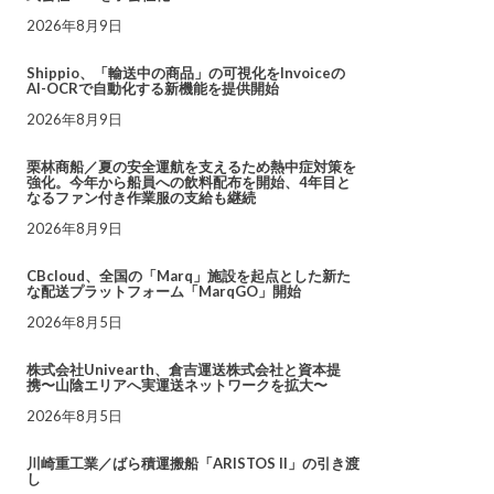
2026年8月9日
Shippio、「輸送中の商品」の可視化をInvoiceの
AI-OCRで自動化する新機能を提供開始
2026年8月9日
栗林商船／夏の安全運航を支えるため熱中症対策を
強化。今年から船員への飲料配布を開始、4年目と
なるファン付き作業服の支給も継続
2026年8月9日
CBcloud、全国の「Marq」施設を起点とした新た
な配送プラットフォーム「MarqGO」開始
2026年8月5日
株式会社Univearth、倉吉運送株式会社と資本提
携〜山陰エリアへ実運送ネットワークを拡大〜
2026年8月5日
川崎重工業／ばら積運搬船「ARISTOS II」の引き渡
し