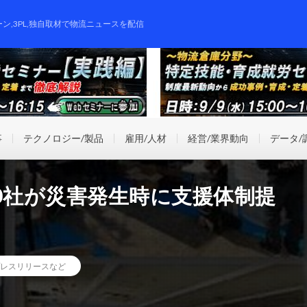
ーン,3PL,独自取材で物流ニュースを配信
事
テクノロジー/製品
雇用/人材
経営/業界動向
データ/
0社が災害発生時に支援体制提
レスリリースなど