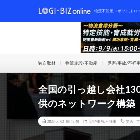
物流不動産,ロボット,ドロ
独自取材
物流施設/不動産
災害/事故/不祥
全国の引っ越し会社13
供のネットワーク構築
2023.06.02 08:42:40
災害/事故/不祥事
災害
,
プ