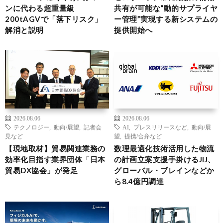
ンに代わる超重量級
共有が可能な“動的サプライヤ
200tAGVで「落下リスク」
ー管理”実現する新システムの
解消と説明
提供開始へ
2026.08.06
2026.08.06
テクノロジー
,
動向/展望
,
記者会
AI
,
プレスリリースなど
,
動向/展
見など
望
,
提携/合弁など
【現地取材】貿易関連業務の
数理最適化技術活用した物流
効率化目指す業界団体「日本
の計画立案支援手掛けるJIJ、
貿易DX協会」が発足
グローバル・ブレインなどか
ら8.4億円調達