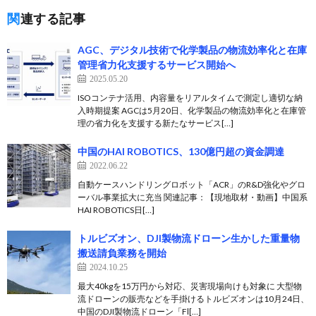
関連する記事
AGC、デジタル技術で化学製品の物流効率化と在庫
管理省力化支援するサービス開始へ
2025.05.20
ISOコンテナ活用、内容量をリアルタイムで測定し適切な納
入時期提案 AGCは5月20日、化学製品の物流効率化と在庫管
理の省力化を支援する新たなサービス[…]
中国のHAI ROBOTICS、130億円超の資金調達
2022.06.22
自動ケースハンドリングロボット「ACR」のR&D強化やグロ
ーバル事業拡大に充当 関連記事：【現地取材・動画】中国系
HAI ROBOTICS日[…]
トルビズオン、DJI製物流ドローン生かした重量物
搬送請負業務を開始
2024.10.25
最大40kgを15万円から対応、災害現場向けも対象に 大型物
流ドローンの販売などを手掛けるトルビズオンは10月24日、
中国のDJI製物流ドローン「Fl[…]