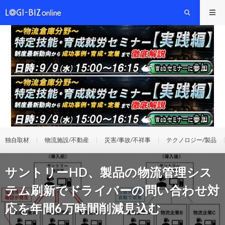
独自取材
物流施設/不動産
災害/事故/不祥事
テクノロジー/製品
サントリーHD、製品の物流管理シス
テム刷新でドライバーの問い合わせ対
応を年間6万時間削減見込む