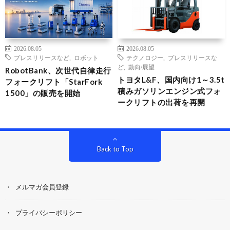
2026.08.05
2026.08.05
プレスリリースなど
,
ロボット
テクノロジー
,
プレスリリースな
ど
,
動向/展望
RobotBank、次世代自律走行
トヨタL&F、国内向け1～3.5t
フォークリフト「StarFork
積みガソリンエンジン式フォ
1500」の販売を開始
ークリフトの出荷を再開
Back to Top
メルマガ会員登録
プライバシーポリシー