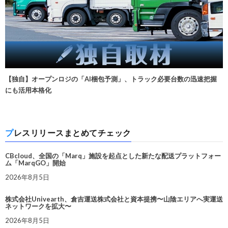
【独自】オープンロジの「AI梱包予測」、トラック必要台数の迅速把握
にも活用本格化
プレスリリースまとめてチェック
CBcloud、全国の「Marq」施設を起点とした新たな配送プラットフォー
ム「MarqGO」開始
2026年8月5日
株式会社Univearth、倉吉運送株式会社と資本提携〜山陰エリアへ実運送
ネットワークを拡大〜
2026年8月5日