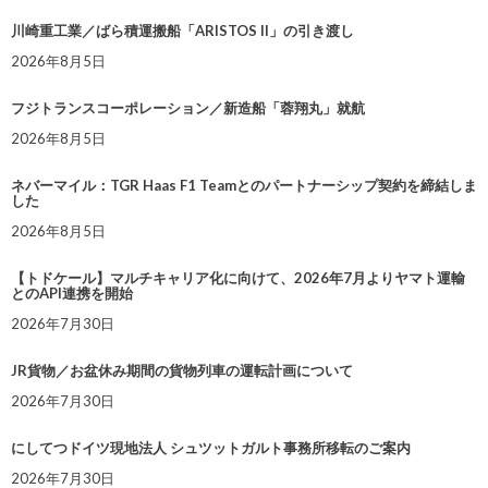
川崎重工業／ばら積運搬船「ARISTOS II」の引き渡し
2026年8月5日
フジトランスコーポレーション／新造船「蓉翔丸」就航
2026年8月5日
ネバーマイル：TGR Haas F1 Teamとのパートナーシップ契約を締結しま
した
2026年8月5日
【トドケール】マルチキャリア化に向けて、2026年7月よりヤマト運輸
とのAPI連携を開始
2026年7月30日
JR貨物／お盆休み期間の貨物列車の運転計画について
2026年7月30日
にしてつドイツ現地法人 シュツットガルト事務所移転のご案内
2026年7月30日