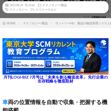
2023.06.20 10:24:41
テクノロジー/製品
テクノロジー
,
プレスリリースなど
テクノロジー/製品
サントリーHD、製品の物流管理システム
HOME
月刊LOGI-BIZ 7月号は「未来を創る輸送改革」 先行企業の
生存戦略を徹底取材
車両の位置情報を自動で収集・把握する機
能搭載