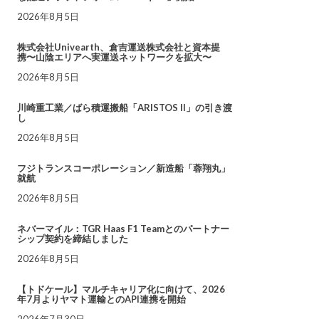
2026年8月5日
株式会社Univearth、倉吉運送株式会社と資本提
携〜山陰エリアへ実運送ネットワークを拡大〜
2026年8月5日
川崎重工業／ばら積運搬船「ARISTOS II」の引き渡
し
2026年8月5日
フジトランスコーポレーション／新造船「蓉翔丸」
就航
2026年8月5日
ネバーマイル：TGR Haas F1 Teamとのパートナー
シップ契約を締結しました
2026年8月5日
【トドケール】マルチキャリア化に向けて、2026
年7月よりヤマト運輸とのAPI連携を開始
2026年7月30日