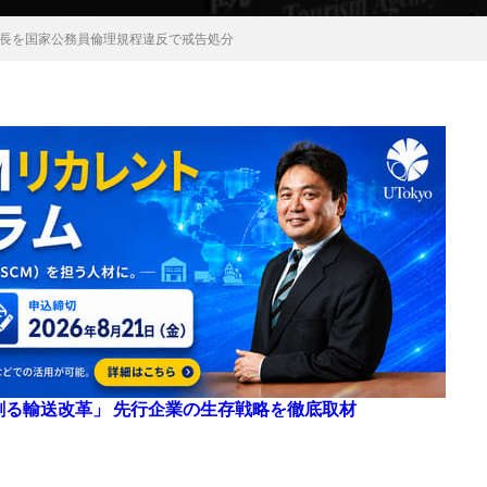
長を国家公務員倫理規程違反で戒告処分
来を創る輸送改革」 先行企業の生存戦略を徹底取材