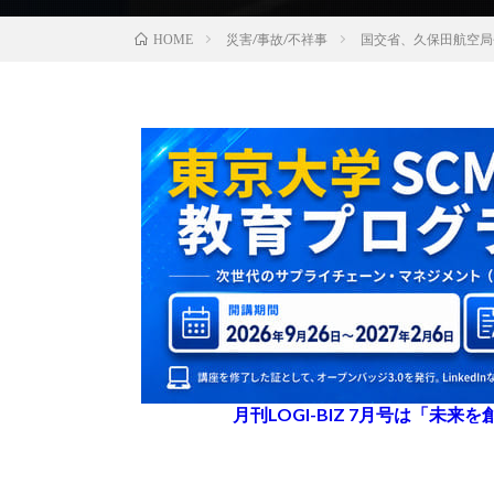
災害/事故/不祥事
国交省、久保田航空局
HOME
月刊LOGI-BIZ 7月号は「未