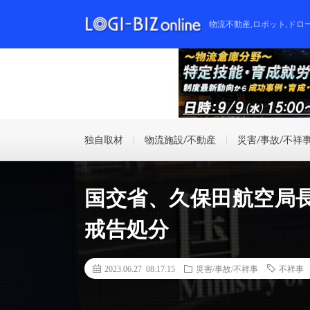
物流不動産,ロボット,ドロ
独自取材
物流施設/不動産
災害/事故/不祥
国交省、久保田航空局
戒告処分
2023.06.27 08:17:15
災害/事故/不祥事
不祥事