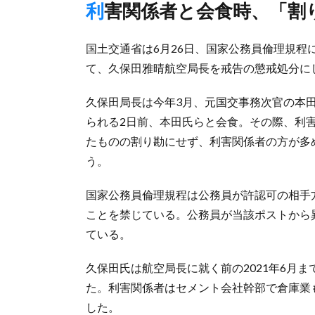
利害関係者と会食時、「
国土交通省は6月26日、国家公務員倫理規
て、久保田雅晴航空局長を戒告の懲戒処分に
久保田局長は今年3月、元国交事務次官の本
られる2日前、本田氏らと会食。その際、利
たものの割り勘にせず、利害関係者の方が多
う。
国家公務員倫理規程は公務員が許認可の相手
ことを禁じている。公務員が当該ポストから
ている。
久保田氏は航空局長に就く前の2021年6月
た。利害関係者はセメント会社幹部で倉庫業
した。