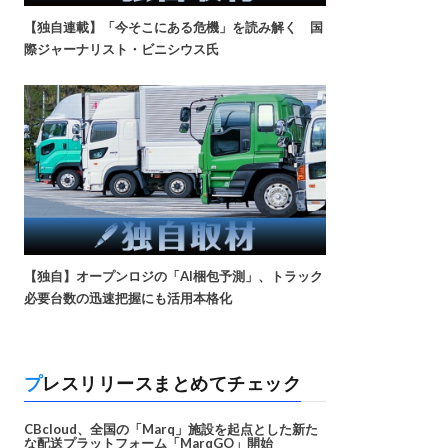
【独自連載】「今そこにある危機」を読み解く 国
際ジャーナリスト・ビニシウス氏
【独自】オープンロジの「AI梱包予測」、トラック
必要台数の迅速把握にも活用本格化
プレスリリースまとめてチェック
CBcloud、全国の「Marq」施設を起点とした新た
な配送プラットフォーム「MarqGO」開始