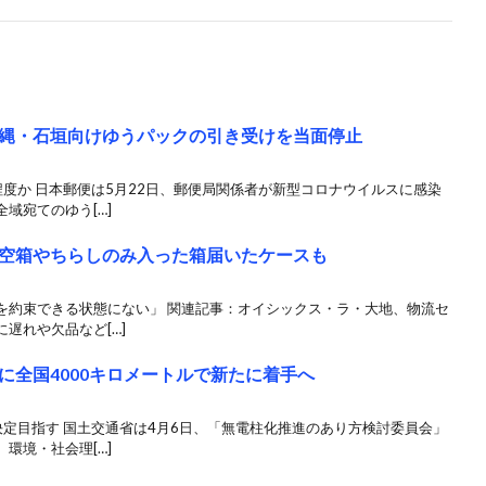
縄・石垣向けゆうパックの引き受けを当面停止
度か 日本郵便は5月22日、郵便局関係者が新型コロナウイルスに感染
域宛てのゆう[…]
空箱やちらしのみ入った箱届いたケースも
を約束できる状態にない」 関連記事：オイシックス・ラ・大地、物流セ
遅れや欠品など[…]
に全国4000キロメートルで新たに着手へ
定目指す 国土交通省は4月6日、「無電柱化推進のあり方検討委員会」
環境・社会理[…]