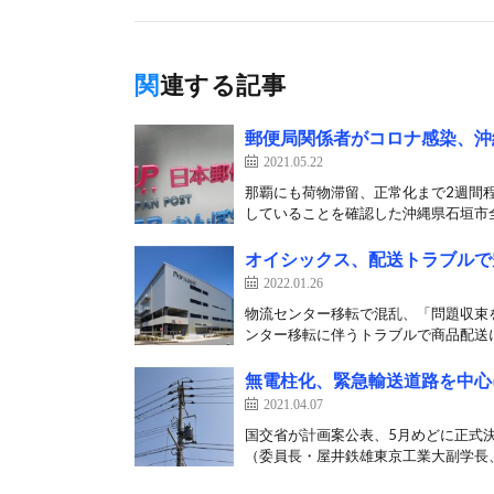
関連する記事
郵便局関係者がコロナ感染、沖
2021.05.22
那覇にも荷物滞留、正常化まで2週間程
していることを確認した沖縄県石垣市全
オイシックス、配送トラブルで
2022.01.26
物流センター移転で混乱、「問題収束
ンター移転に伴うトラブルで商品配送に
無電柱化、緊急輸送道路を中心
2021.04.07
国交省が計画案公表、5月めどに正式決
（委員長・屋井鉄雄東京工業大副学長、