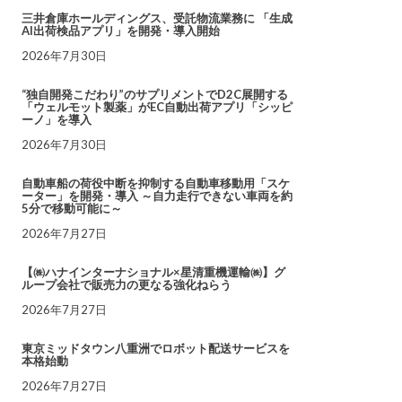
三井倉庫ホールディングス、受託物流業務に 「生成
AI出荷検品アプリ」を開発・導入開始
2026年7月30日
“独自開発こだわり”のサプリメントでD2C展開する
「ウェルモット製薬」がEC自動出荷アプリ「シッピ
ーノ」を導入
2026年7月30日
自動車船の荷役中断を抑制する自動車移動用「スケ
ーター」を開発・導入 ～自力走行できない車両を約
5分で移動可能に～
2026年7月27日
【㈱ハナインターナショナル×星清重機運輸㈱】グ
ループ会社で販売力の更なる強化ねらう
2026年7月27日
東京ミッドタウン八重洲でロボット配送サービスを
本格始動
2026年7月27日