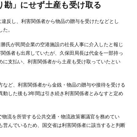
割り勘」にせず土産も受け取る
程に違反し、利害関係者から物品の贈与を受けたなどとし
した。
田勝氏が民間企業の空港施設の社長人事に介入したと報じ
害関係者も出席していたが、久保田局長は代金を一部持っ
めに支払い、利害関係者から土産も受け取っていたとい
方など、利害関係者から金銭・物品の贈与や接待を受ける
異動した後も3年間は引き続き利害関係者とみなすと定め
まで物流を所管する公共交通・物流政策審議官を務めてい
も営んでいるため、国交省は利害関係者に該当すると判断