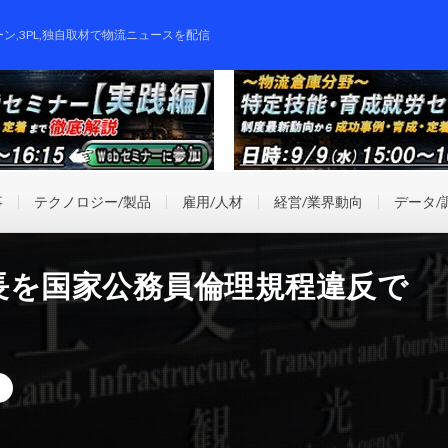
ーン,3PL,独自取材で物流ニュースを配信
事
テクノロジー/製品
雇用/人材
経営/業界動向
データ/
長を国家公務員倫理規程違反で