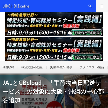
独自取材
物流施設/不動産
災害/事故/不祥事
テクノロジー/製品
JALとCBcloud、「手荷物当日配送サ
ービス」の対象に大阪・沖縄の中心部
を追加