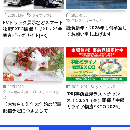
2026.01.09
タイアップ2
2026.01.01
プレスリリースなど
EVトラック展示などスマート
謹賀新年・2026年も何卒宜し
物流EXPO開催！1/21～23＠
くお願い申し上げます
東京ビッグサイト[PR]
2025.12.25
2025.10.06
タイアップ2
その他の記事
,
プレスリリースな
[PR]事前登録ラストチャン
ど
ス！10/24（金）開催「中部
【お知らせ】年末年始の記事
ミライノ物流EXCO 2025」
配信予定につきまして