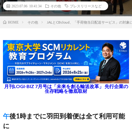
2023.07.06 10:41:34
その他
プレスリリースなど
その他
JALとCBcloud、「手荷物当日配送サービス」の対
HOME
月刊LOGI-BIZ 7月号は「未来を創る輸送改革」 先行企業の
生存戦略を徹底取材
午後1時までに羽田到着便は全て利用可能
に