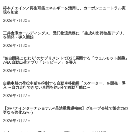
椿本チエイン／再生可能エネルギーを活用し、カーボンニュートラル実
現を加速
2026年7月30日
三井倉庫ホールディングス、受託物流業務に 「生成AI出荷検品アプリ」
を開発・導入開始
2026年7月30日
“独自開発こだわり”のサプリメントでD2C展開する「ウェルモット製薬」
がEC自動出荷アプリ「シッピーノ」を導入
2026年7月30日
自動車船の荷役中断を抑制する自動車移動用「スケーター」を開発・導
入 ～自力走行できない車両を約5分で移動可能に～
2026年7月27日
【㈱ハナインターナショナル×星清重機運輸㈱】グループ会社で販売力の
更なる強化ねらう
2026年7月27日