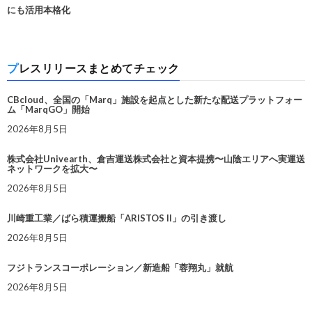
にも活用本格化
プレスリリースまとめてチェック
CBcloud、全国の「Marq」施設を起点とした新たな配送プラットフォー
ム「MarqGO」開始
2026年8月5日
株式会社Univearth、倉吉運送株式会社と資本提携〜山陰エリアへ実運送
ネットワークを拡大〜
2026年8月5日
川崎重工業／ばら積運搬船「ARISTOS II」の引き渡し
2026年8月5日
フジトランスコーポレーション／新造船「蓉翔丸」就航
2026年8月5日