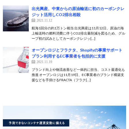
出光興産、中東からの原油輸送に初のカーボンクレ
ジット活用しCO2排出相殺
2021.11.12
航海1回分の約1万トン相当 出光興産は11月12日、原油の海
上輸送時の燃料消費に伴うCO2排出量削減を図るため、グル
ープ初の試みとしてカーボンクレジッ[…]
オープンロジとフラクタ、Shopifyの事業サポート
プラン利用するEC事業者を包括的に支援
2021.11.19
ブランド向上や物流改善など一体的に担当、コスト最適化も
推進 オープンロジは11月19日、EC事業者のブランド構築支
援などを手掛けるFRACTA（フラク[…]