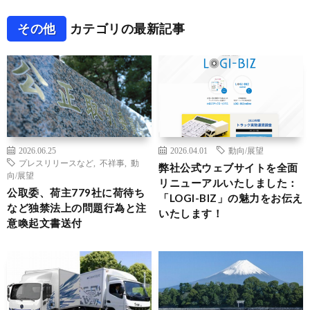
その他
カテゴリの最新記事
2026.06.25
2026.04.01
動向/展望
プレスリリースなど
,
不祥事
,
動
弊社公式ウェブサイトを全面
向/展望
リニューアルいたしました：
公取委、荷主779社に荷待ち
「LOGI-BIZ」の魅力をお伝え
など独禁法上の問題行為と注
いたします！
意喚起文書送付