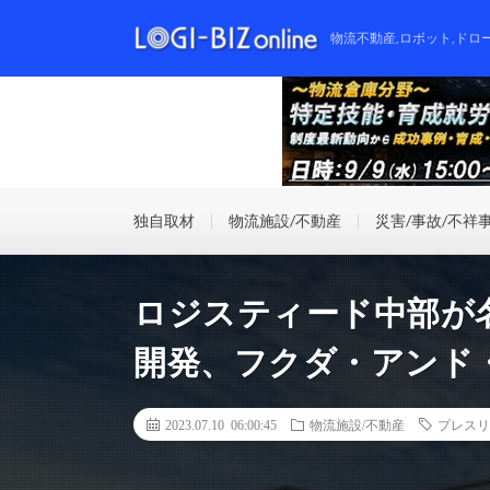
物流不動産,ロボット,ドロ
独自取材
物流施設/不動産
災害/事故/不祥
ロジスティード中部が名
開発、フクダ・アンド
2023.07.10 06:00:45
物流施設/不動産
プレスリ