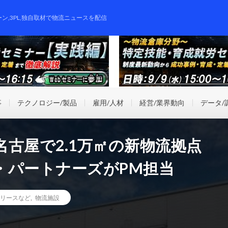
ーン,3PL,独自取材で物流ニュースを配信
事
テクノロジー/製品
雇用/人材
経営/業界動向
データ/
古屋で2.1万㎡の新物流拠点
・パートナーズがPM担当
リースなど
,
物流施設