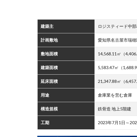
建築主
ロジスティード中部
計画敷地
愛知県名古屋市瑞穂
敷地面積
14,568.11㎡（4,40
建築面積
5,583.47㎡（1,688
延床面積
21,347.88㎡（6,45
用途
倉庫業を営む倉庫
構造規模
鉄骨造 地上5階建
工期
2023年7月1日～20