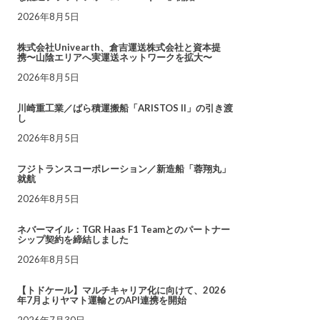
2026年8月5日
株式会社Univearth、倉吉運送株式会社と資本提
携〜山陰エリアへ実運送ネットワークを拡大〜
2026年8月5日
川崎重工業／ばら積運搬船「ARISTOS II」の引き渡
し
2026年8月5日
フジトランスコーポレーション／新造船「蓉翔丸」
就航
2026年8月5日
ネバーマイル：TGR Haas F1 Teamとのパートナー
シップ契約を締結しました
2026年8月5日
【トドケール】マルチキャリア化に向けて、2026
年7月よりヤマト運輸とのAPI連携を開始
2026年7月30日