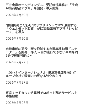
三井倉庫ホールディングス、受託物流業務に 「生成
AI出荷検品アプリ」を開発・導入開始
2026年7月30日
“独自開発こだわり”のサプリメントでD2C展開する
「ウェルモット製薬」がEC自動出荷アプリ「シッピ
ーノ」を導入
2026年7月30日
自動車船の荷役中断を抑制する自動車移動用「スケ
ーター」を開発・導入 ～自力走行できない車両を約
5分で移動可能に～
2026年7月27日
【㈱ハナインターナショナル×星清重機運輸㈱】グ
ループ会社で販売力の更なる強化ねらう
2026年7月27日
東京ミッドタウン八重洲でロボット配送サービスを
本格始動
2026年7月27日