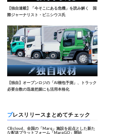
【独自連載】「今そこにある危機」を読み解く 国
際ジャーナリスト・ビニシウス氏
【独自】オープンロジの「AI梱包予測」、トラック
必要台数の迅速把握にも活用本格化
プレスリリースまとめてチェック
CBcloud、全国の「Marq」施設を起点とした新た
な配送プラットフォーム「MarqGO」開始