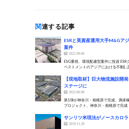
関連する記事
ESRと英資産運用大手M&G
案件
2022.09.06
ESG重視、環境配慮型案件に投資 ES
ベストメントのアジアにおける不動[…]
【現地取材】巨大物流施設開発プ
ステージに
2023.06.09
第1弾が神奈川・相模原で完成、満床稼
プロジェクト、神奈川・相模原で完成：2
サンリツ米現法がノースカロラ
2019.11.28