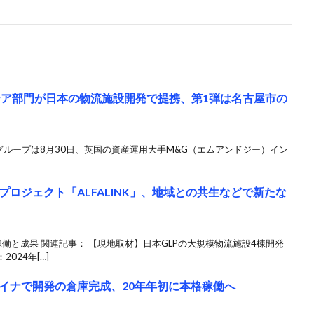
アジア部門が日本の物流施設開発で提携、第1弾は名古屋市の
Rグループは8月30日、英国の資産運⽤⼤⼿M&G（エムアンドジー）イン
ロジェクト「ALFALINK」、地域との共生などで新たな
働と成果 関連記事： 【現地取材】日本GLPの大規模物流施設4棟開発
024年[…]
イナで開発の倉庫完成、20年年初に本格稼働へ