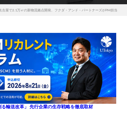
名古屋で2.1万㎡の新物流拠点開発、フクダ・アンド・パートナーズがPM担当
来を創る輸送改革」 先行企業の生存戦略を徹底取材