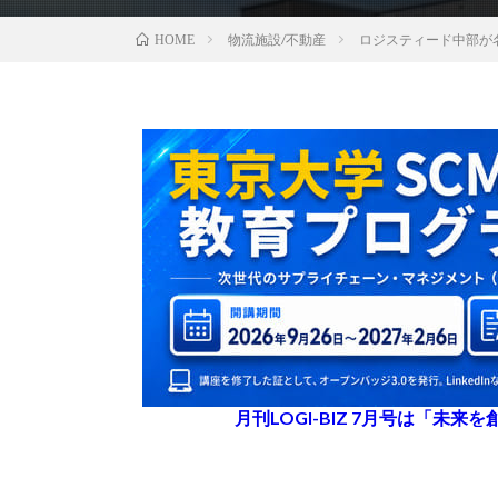
物流施設/不動産
ロジスティード中部が
HOME
月刊LOGI-BIZ 7月号は「未