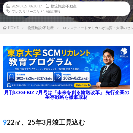
2024.07.27 06:00:17
物流施設/不動産
プレスリリースなど
,
物流施設
物流施設/不動産
ロジスティードケミカルが滋賀・大津のセ
HOME
月刊LOGI-BIZ 7月号は「未来を創る輸送改革」 先行企業の
生存戦略を徹底取材
922㎡、25年3月竣工見込む