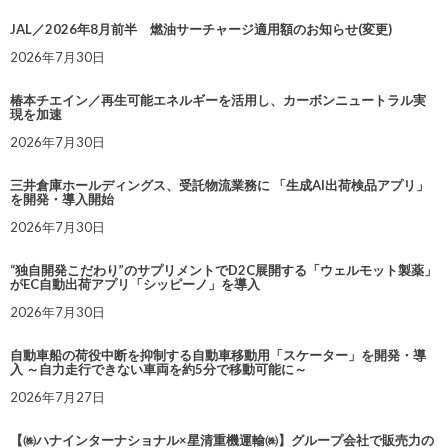
JAL／2026年8月前半 燃油サーチャージ適用額のお知らせ(変更)
2026年7月30日
椿本チエイン／再生可能エネルギーを活用し、カーボンニュートラル実
現を加速
2026年7月30日
三井倉庫ホールディングス、受託物流業務に 「生成AI出荷検品アプリ」
を開発・導入開始
2026年7月30日
“独自開発こだわり”のサプリメントでD2C展開する「ウェルモット製薬」
がEC自動出荷アプリ「シッピーノ」を導入
2026年7月30日
自動車船の荷役中断を抑制する自動車移動用「スケーター」を開発・導
入 ～自力走行できない車両を約5分で移動可能に～
2026年7月27日
【㈱ハナインターナショナル×星清重機運輸㈱】グループ会社で販売力の