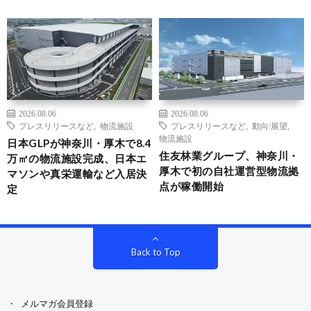
2026.08.06
2026.08.06
プレスリリースなど
,
物流施設
プレスリリースなど
,
動向/展望
,
物流施設
日本GLPが神奈川・厚木で8.4
住友林業グループ、神奈川・
万㎡の物流施設完成、日本エ
厚木で初の自社運営型物流拠
マソンや真栄運輸など入居決
点が稼働開始
定
Back to Top
メルマガ会員登録