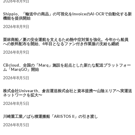
2026年8月9日
Shippio、「輸送中の商品」の可視化をInvoiceのAI-OCRで自動化する新
機能を提供開始
2026年8月9日
栗林商船／夏の安全運航を支えるため熱中症対策を強化。今年から船員
への飲料配布を開始、4年目となるファン付き作業服の支給も継続
2026年8月9日
CBcloud、全国の「Marq」施設を起点とした新たな配送プラットフォー
ム「MarqGO」開始
2026年8月5日
株式会社Univearth、倉吉運送株式会社と資本提携〜山陰エリアへ実運送
ネットワークを拡大〜
2026年8月5日
川崎重工業／ばら積運搬船「ARISTOS II」の引き渡し
2026年8月5日