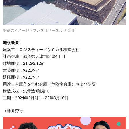
増築のイメージ（プレスリリースより引用）
施設概要
建築主：ロジスティードケミカル株式会社
計画敷地：滋賀県大津市関津4丁目
敷地面積：21,292.12㎡
建築面積：922.79㎡
延床面積：922.79㎡
用途：倉庫業を営む倉庫（危険物倉庫）および詰所
構造規模：鉄骨造1階建て
工期：2024年8月1日～25年3月10日
（藤原秀行）