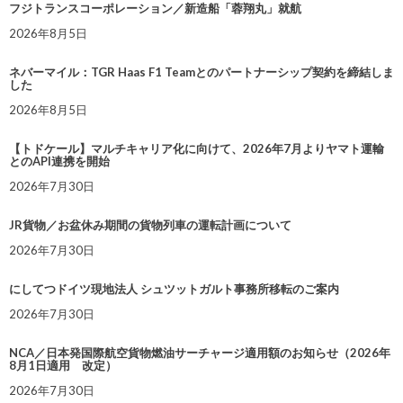
フジトランスコーポレーション／新造船「蓉翔丸」就航
2026年8月5日
ネバーマイル：TGR Haas F1 Teamとのパートナーシップ契約を締結しま
した
2026年8月5日
【トドケール】マルチキャリア化に向けて、2026年7月よりヤマト運輸
とのAPI連携を開始
2026年7月30日
JR貨物／お盆休み期間の貨物列車の運転計画について
2026年7月30日
にしてつドイツ現地法人 シュツットガルト事務所移転のご案内
2026年7月30日
NCA／日本発国際航空貨物燃油サーチャージ適用額のお知らせ（2026年
8月1日適用 改定）
2026年7月30日