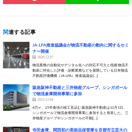
関連する記事
JA-LPA推進協議会が物流不動産の動向に関するセミ
ナー開催
2020.12.07
物流業務の自動化やデジタル化への対応不可欠と指摘 物流不
動産に特化した評価・診断業務などを展開している日本物流
不動産評価機構（JA-LPA）推進協議会[…]
阪急阪神不動産と三井物産グループ、シンガポール
で物流倉庫開発事業に参加
2023.12.04
6万㎡、25年春頃の竣工見込む 阪急阪神不動産は12月1日、
シンガポールで物流倉庫開発事業に参加すると発表した。 三
井物産グループやシンガポールの不動[…]
寺田倉庫、関西初の美術品保管庫を京都市立芸大の