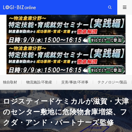
独自取材
物流施設/不動産
災害/事故/不祥事
テクノロジー/製品
ロジスティードケミカルが滋賀・大津
のセンター敷地に危険物倉庫増築、フ
クダ・アンド・パートナーズ監修