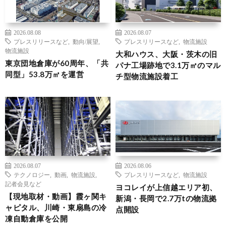
2026.08.08
2026.08.07
プレスリリースなど
,
動向/展望
,
プレスリリースなど
,
物流施設
物流施設
大和ハウス、大阪・茨木の旧
東京団地倉庫が60周年、「共
パナ工場跡地で3.1万㎡のマル
同型」53.8万㎡を運営
チ型物流施設着工
2026.08.07
2026.08.06
テクノロジー
,
動画
,
物流施設
,
プレスリリースなど
,
物流施設
記者会見など
ヨコレイが上信越エリア初、
【現地取材・動画】霞ヶ関キ
新潟・長岡で2.7万tの物流拠
ャピタル、川崎・東扇島の冷
点開設
凍自動倉庫を公開