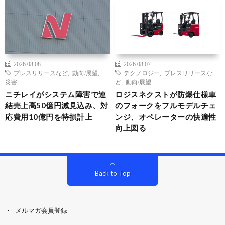
2026.08.08
2026.08.07
プレスリリースなど
,
動向/展望
,
テクノロジー
,
プレスリリースな
災害
ど
,
動向/展望
ニチレイがシステム障害で連
ロジスネクストが防爆仕様車
結売上高50億円減見込み、対
のフォークをフルモデルチェ
応費用10億円を特損計上
ンジ、オペレーターの快適性
向上図る
Back to Top
メルマガ会員登録