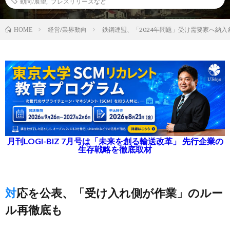
動向/展望
,
プレスリリースなど
経営/業界動向
鉄鋼連盟、「2024年問題」受け需要家へ納
HOME
月刊LOGI-BIZ 7月号は「未来を創る輸送改革」 先行企業の
生存戦略を徹底取材
対応を公表、「受け入れ側が作業」のルー
ル再徹底も