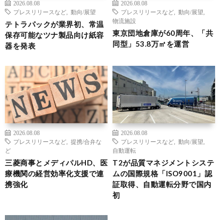
2026.08.08
2026.08.08
プレスリリースなど
,
動向/展望
プレスリリースなど
,
動向/展望
,
物流施設
テトラパックが業界初、常温
東京団地倉庫が60周年、「共
保存可能なツナ製品向け紙容
同型」53.8万㎡を運営
器を発表
2026.08.08
2026.08.08
プレスリリースなど
,
提携/合弁な
プレスリリースなど
,
動向/展望
,
ど
自動運転
三菱商事とメディパルHD、医
T2が品質マネジメントシステ
療機関の経営効率化支援で連
ムの国際規格「ISO9001」認
携強化
証取得、自動運転分野で国内
初