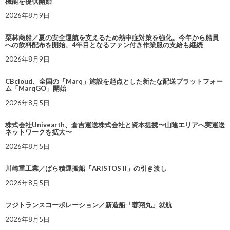
機能を提供開始
2026年8月9日
栗林商船／夏の安全運航を支えるため熱中症対策を強化。今年から船員
への飲料配布を開始、4年目となるファン付き作業服の支給も継続
2026年8月9日
CBcloud、全国の「Marq」施設を起点とした新たな配送プラットフォー
ム「MarqGO」開始
2026年8月5日
株式会社Univearth、倉吉運送株式会社と資本提携〜山陰エリアへ実運送
ネットワークを拡大〜
2026年8月5日
川崎重工業／ばら積運搬船「ARISTOS II」の引き渡し
2026年8月5日
フジトランスコーポレーション／新造船「蓉翔丸」就航
2026年8月5日