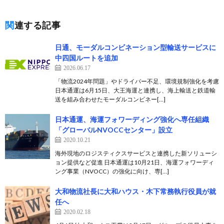
関連する記事
日通、モーダルコンビネーション型輸送サービスに
中四国ルートを追加
2026.06.17
「物流2024年問題」やドライバー不足、環境規制強化を考慮
日本通運は6月15日、大王海運と連携し、海上輸送と鉄道輸
送を組み合わせたモーダルコンビネー[…]
日本通運、海運フォワーディング強化へ専任組織
「グローバルNVOCCセンター」設立
2020.10.21
海外現地のロジスティクスサービスと連携した新ソリューシ
ョン提供など促進 日本通運は10月21日、海運フォワーディ
ング事業（NVOCC）の強化に向け、専[…]
大和物流社長に大和ハウス・木下常務執行役員が就
任へ
2020.02.18