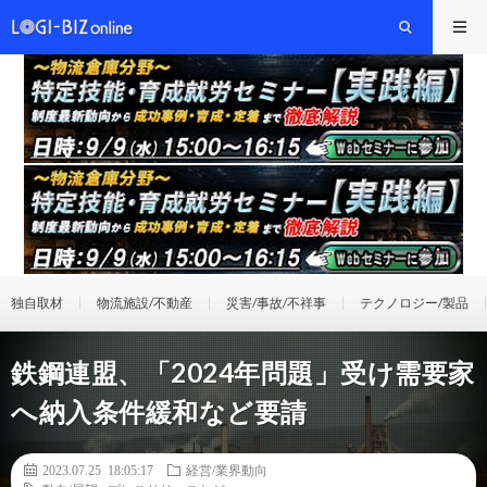
独自取材
物流施設/不動産
災害/事故/不祥事
テクノロジー/製品
鉄鋼連盟、「2024年問題」受け需要家
へ納入条件緩和など要請
2023.07.25 18:05:17
経営/業界動向