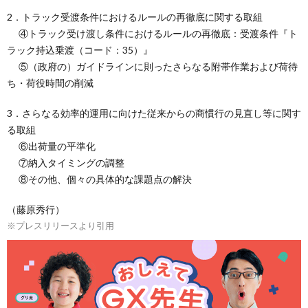
2．トラック受渡条件におけるルールの再徹底に関する取組
④トラック受け渡し条件におけるルールの再徹底：受渡条件『ト
ラック持込乗渡（コード：35）』
⑤（政府の）ガイドラインに則ったさらなる附帯作業および荷待
ち・荷役時間の削減
3．さらなる効率的運用に向けた従来からの商慣行の見直し等に関す
る取組
⑥出荷量の平準化
⑦納入タイミングの調整
⑧その他、個々の具体的な課題点の解決
（藤原秀行）
※プレスリリースより引用