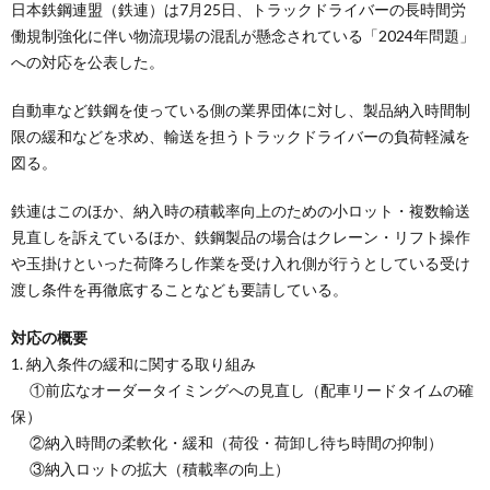
日本鉄鋼連盟（鉄連）は7月25日、トラックドライバーの長時間労
働規制強化に伴い物流現場の混乱が懸念されている「2024年問題」
への対応を公表した。
自動車など鉄鋼を使っている側の業界団体に対し、製品納入時間制
限の緩和などを求め、輸送を担うトラックドライバーの負荷軽減を
図る。
鉄連はこのほか、納入時の積載率向上のための小ロット・複数輸送
見直しを訴えているほか、鉄鋼製品の場合はクレーン・リフト操作
や玉掛けといった荷降ろし作業を受け入れ側が行うとしている受け
渡し条件を再徹底することなども要請している。
対応の概要
1. 納入条件の緩和に関する取り組み
①前広なオーダータイミングへの見直し（配車リードタイムの確
保）
②納入時間の柔軟化・緩和（荷役・荷卸し待ち時間の抑制）
③納入ロットの拡大（積載率の向上）