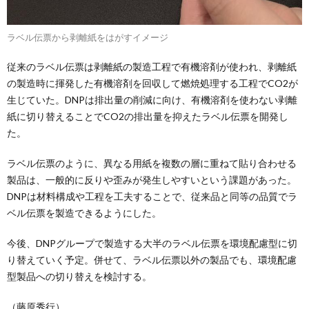
ラベル伝票から剥離紙をはがすイメージ
従来のラベル伝票は剥離紙の製造工程で有機溶剤が使われ、剥離紙
の製造時に揮発した有機溶剤を回収して燃焼処理する工程でCO2が
生じていた。DNPは排出量の削減に向け、有機溶剤を使わない剥離
紙に切り替えることでCO2の排出量を抑えたラベル伝票を開発し
た。
ラベル伝票のように、異なる用紙を複数の層に重ねて貼り合わせる
製品は、一般的に反りや歪みが発生しやすいという課題があった。
DNPは材料構成や工程を工夫することで、従来品と同等の品質でラ
ベル伝票を製造できるようにした。
今後、DNPグループで製造する大半のラベル伝票を環境配慮型に切
り替えていく予定。併せて、ラベル伝票以外の製品でも、環境配慮
型製品への切り替えを検討する。
（藤原秀行）