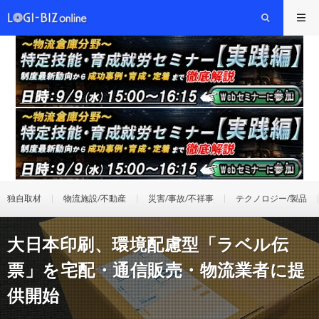
独自取材
物流施設/不動産
災害/事故/不祥事
テクノロジー/製品
大日本印刷、環境配慮型「ラベル伝
票」を宅配・通信販売・物流業者に提
供開始