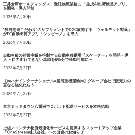
三井倉庫ホールディングス、受託物流業務に 「生成AI出荷検品アプリ」
を開発・導入開始
2026年7月30日
“独自開発こだわり”のサプリメントでD2C展開する「ウェルモット製薬」
がEC自動出荷アプリ「シッピーノ」を導入
2026年7月30日
自動車船の荷役中断を抑制する自動車移動用「スケーター」を開発・導
入 ～自力走行できない車両を約5分で移動可能に～
2026年7月27日
【㈱ハナインターナショナル×星清重機運輸㈱】グループ会社で販売力の
更なる強化ねらう
2026年7月27日
東京ミッドタウン八重洲でロボット配送サービスを本格始動
2026年7月27日
上組／コンテナ物流最適化サービスを提供する スタートアップ企業
「OneStream株式会社」への出資のお知らせ