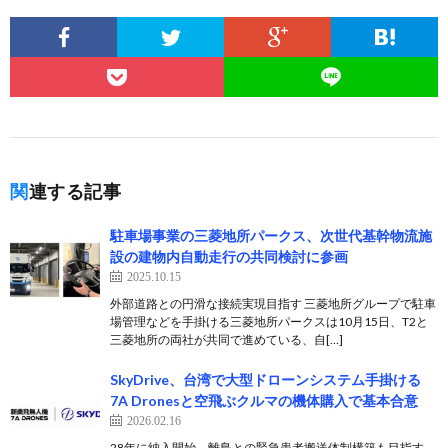
関連する記事
駐車場事業の三菱地所パークス、次世代基幹物流施
設の建物内自動走行の共同検討に参画
2025.10.15
外部道路との円滑な接続実現目指す 三菱地所グループで駐車
場管理などを手掛ける三菱地所パークスは10月15日、T2と
三菱地所の両社が共同で進めている、自[…]
SkyDrive、台湾で大型ドローンシステム手掛ける
7A Dronesと空飛ぶクルマの機体購入で基本合意
2026.02.16
28年に納入開始、離島との緊急患者搬送体制構築も目指す