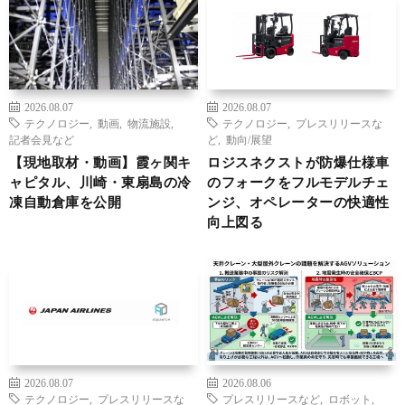
2026.08.07
2026.08.07
テクノロジー
,
動画
,
物流施設
,
テクノロジー
,
プレスリリースな
記者会見など
ど
,
動向/展望
【現地取材・動画】霞ヶ関キ
ロジスネクストが防爆仕様車
ャピタル、川崎・東扇島の冷
のフォークをフルモデルチェ
凍自動倉庫を公開
ンジ、オペレーターの快適性
向上図る
2026.08.07
2026.08.06
テクノロジー
,
プレスリリースな
プレスリリースなど
,
ロボット
,