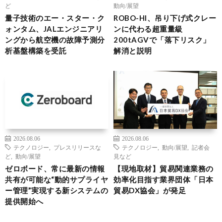
ど
動向/展望
量子技術のエー・スター・ク
ROBO-HI、吊り下げ式クレー
ォンタム、JALエンジニアリ
ンに代わる超重量級
ングから航空機の故障予測分
200tAGVで「落下リスク」
析基盤構築を受託
解消と説明
2026.08.06
2026.08.06
テクノロジー
,
プレスリリースな
テクノロジー
,
動向/展望
,
記者会
ど
,
動向/展望
見など
ゼロボード、常に最新の情報
【現地取材】貿易関連業務の
共有が可能な“動的サプライヤ
効率化目指す業界団体「日本
ー管理”実現する新システムの
貿易DX協会」が発足
提供開始へ