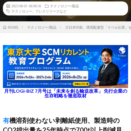
2023.08.03 06:00:56
テクノロジー/製品
テクノロジー
,
プレスリリースなど
テクノロジー/製品
大日本印刷、環境配慮型「ラベル伝票」
HOME
月刊LOGI-BIZ 7月号は「未来を創る輸送改革」 先行企業の
生存戦略を徹底取材
有機溶剤使わない剥離紙使用、製造時の
CO2排出量を25年時点で700t以上削減見