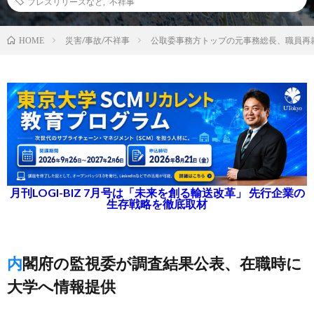
プレスリリースなど
,
不祥事
災害/事故/不祥事
公取委事務方トップの元事務総長、職員再
HOME
月刊LOGI-BIZ 7月号は「未来を創る輸送改革」 先行企業の
生存戦略を徹底取材
内閣府の監視委が調査結果公表、在職時に
大学へ情報提供