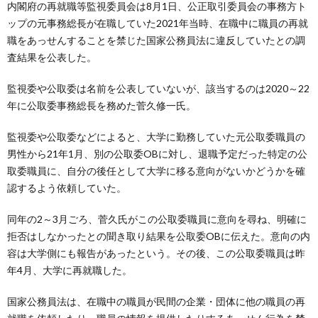
内閣府の再就職等監視委員会は8月1日、公正取引委員会の事務方ト
ップの元事務総長が在職していた2021年当時、在職中に職員の再就
職をあっせんすることを禁じた国家公務員法に違反していたとの調
査結果を公表した。
監視委や公取委は名前を公表していないが、該当するのは2020～22
年に公取委事務総長を務めた菅久修一氏。
監視委や公取委などによると、大学に勤務していた元公取委職員の
男性から21年1月、別の公取委OBに対し、退職予定だった特定の公
取委職員に、自分の後任として大学に移る意向がないかどうかを確
認するよう依頼していた。
同年の2～3月ごろ、菅久氏がこの公取委職員に意向を尋ね、明確に
拒否はしなかったとの聞き取り結果を公取委OBに伝えた。意向の内
容は大学側にも報告があったという。その後、この公取委職員は昨
年4月、大学に再就職した。
国家公務員法は、在職中の職員が民間の企業・団体に他の職員の再