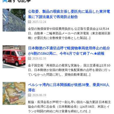
関連する記事
公取委、製品の瑕疵主張し委託先に返品した東洋電
装に下請法違反で再発防止勧告
2025.12.24
金型の無償保管や回収費用負担も 公正取引委員会は12月24
日、自動車・二輪車部品メーカーの東洋電装（東京都港区新
橋）が委託先に全数検査で合格とした製品[…]
日本郵便の不適切点呼で軽貨物車両使用停止の処分
が6割の1862局に、今年6月で全て終了へ★続報
2026.02.10
金子国交相「再発防止の着実な実施を」 国土交通省は2月10
日、日本郵便が全国の郵便局で集配業務の点呼を適切に行っ
ていなかった問題に対し、貨物自動車運送[…]
ペルシャ湾内に日本関係船が依然38隻、乗員900人
滞在
2026.06.19
船協・長澤会長が声明で一刻も早い脱出へ協力要請 日本船主
協会の長澤仁志会長（日本郵船会長）は6月18日、米国とイ
ランが戦闘の終結に向け覚書を締結したの[…]