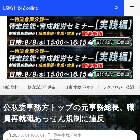
独自取材
物流施設/不動産
災害/事故/不祥事
テクノロジー/製品
公取委事務方トップの元事務総長、職
員再就職あっせん規制に違反
2023.08.04 06:00:04
災害/事故/不祥事