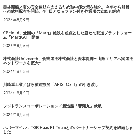
栗林商船／夏の安全運航を支えるため熱中症対策を強化。今年から船員
への飲料配布を開始、4年目となるファン付き作業服の支給も継続
2026年8月9日
CBcloud、全国の「Marq」施設を起点とした新たな配送プラットフォー
ム「MarqGO」開始
2026年8月5日
株式会社Univearth、倉吉運送株式会社と資本提携〜山陰エリアへ実運送
ネットワークを拡大〜
2026年8月5日
川崎重工業／ばら積運搬船「ARISTOS II」の引き渡し
2026年8月5日
フジトランスコーポレーション／新造船「蓉翔丸」就航
2026年8月5日
ネバーマイル：TGR Haas F1 Teamとのパートナーシップ契約を締結しま
した