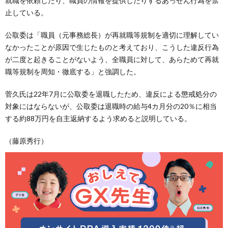
就職を依頼したり、職員の情報を提供したりするあっせん行為を禁
止している。
公取委は「職員（元事務総長）が再就職等規制を適切に理解してい
なかったことが原因で生じたものと考えており、こうした違反行為
が二度と起きることがないよう、全職員に対して、あらためて再就
職等規制を周知・徹底する」と強調した。
菅久氏は22年7月に公取委を退職したため、違反による懲戒処分の
対象にはならないが、公取委は退職時の給与4カ月分の20％に相当
する約88万円を自主返納するよう求めると説明している。
（藤原秀行）