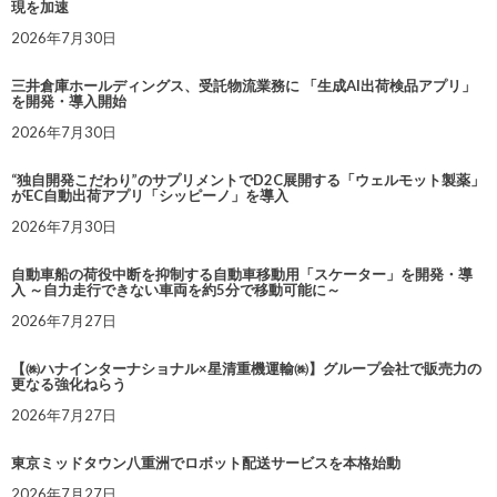
現を加速
2026年7月30日
三井倉庫ホールディングス、受託物流業務に 「生成AI出荷検品アプリ」
を開発・導入開始
2026年7月30日
“独自開発こだわり”のサプリメントでD2C展開する「ウェルモット製薬」
がEC自動出荷アプリ「シッピーノ」を導入
2026年7月30日
自動車船の荷役中断を抑制する自動車移動用「スケーター」を開発・導
入 ～自力走行できない車両を約5分で移動可能に～
2026年7月27日
【㈱ハナインターナショナル×星清重機運輸㈱】グループ会社で販売力の
更なる強化ねらう
2026年7月27日
東京ミッドタウン八重洲でロボット配送サービスを本格始動
2026年7月27日