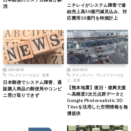
ニチレイがシステム障害で連
消
結売上高50億円減見込み、対
応費用10億円を特損計上
2026.08.08
2026.08.05
プレスリリースなど
,
災害
テクノロジー
,
プレスリリースな
ど
,
災害
日本郵便でシステム障害、通
【熊本地震】復旧・復興支援
販購入商品の郵便局やコンビ
へ高精度3次元点群データと
ニ受け取りできず
Google Photorealistic 3D
Tilesを活用した空間情報を無
償提供