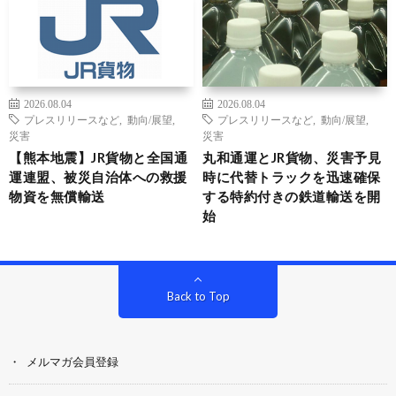
2026.08.04
2026.08.04
プレスリリースなど
,
動向/展望
,
プレスリリースなど
,
動向/展望
,
災害
災害
【熊本地震】JR貨物と全国通
丸和通運とJR貨物、災害予見
運連盟、被災自治体への救援
時に代替トラックを迅速確保
物資を無償輸送
する特約付きの鉄道輸送を開
始
Back to Top
メルマガ会員登録