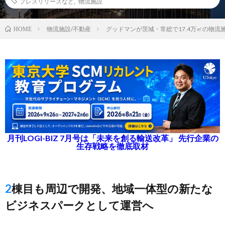
プレスリリースなど
,
物流施設
物流施設/不動産
グッドマンが茨城・常総で17.4万㎡の物
HOME
月刊LOGI-BIZ 7月号は「未来を創る輸送改革」 先行企業の
生存戦略を徹底取材
2棟目も周辺で開発、地域一体型の新たな
ビジネスパークとして運営へ