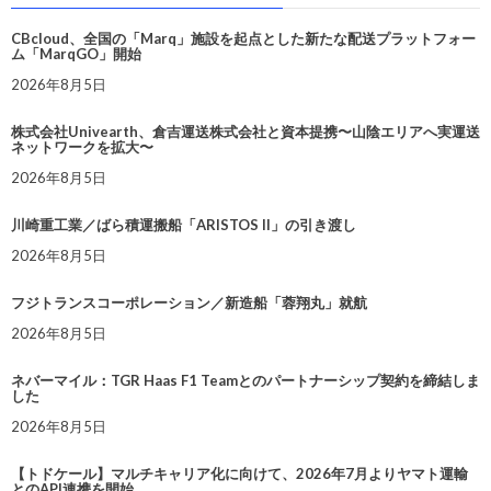
CBcloud、全国の「Marq」施設を起点とした新たな配送プラットフォー
ム「MarqGO」開始
2026年8月5日
株式会社Univearth、倉吉運送株式会社と資本提携〜山陰エリアへ実運送
ネットワークを拡大〜
2026年8月5日
川崎重工業／ばら積運搬船「ARISTOS II」の引き渡し
2026年8月5日
フジトランスコーポレーション／新造船「蓉翔丸」就航
2026年8月5日
ネバーマイル：TGR Haas F1 Teamとのパートナーシップ契約を締結しま
した
2026年8月5日
【トドケール】マルチキャリア化に向けて、2026年7月よりヤマト運輸
とのAPI連携を開始