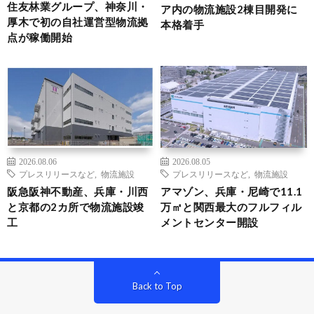
住友林業グループ、神奈川・
ア内の物流施設2棟目開発に
厚木で初の自社運営型物流拠
本格着手
点が稼働開始
2026.08.06
2026.08.05
プレスリリースなど
,
物流施設
プレスリリースなど
,
物流施設
阪急阪神不動産、兵庫・川西
アマゾン、兵庫・尼崎で11.1
と京都の2カ所で物流施設竣
万㎡と関西最大のフルフィル
工
メントセンター開設
Back to Top