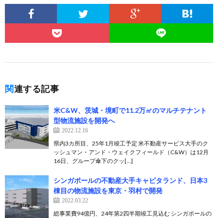
関連する記事
米C&W、茨城・境町で11.2万㎡のマルチテナント
型物流施設を開発へ
2022.12.16
県内3カ所目、25年1月竣工予定 米不動産サービス大手のク
ッシュマン・アンド・ウェイクフィールド（C&W）は12月
16日、グループ傘下のクッ[…]
シンガポールの不動産大手キャピタランド、日本3
棟目の物流施設を東京・羽村で開発
2022.03.22
総事業費94億円、24年第2四半期竣工見込む シンガポールの