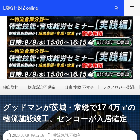
独自取材
物流施設/不動産
災害/事故/不祥事
テクノロジー/製品
グッドマンが茨城・常総で17.4万㎡の
物流施設竣工、センコーが入居確定
2023.08.09 09:52:36
物流施設/不動産