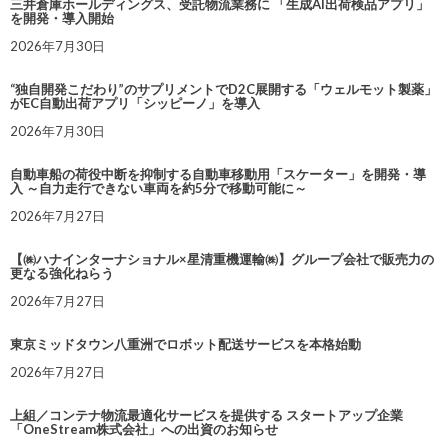
三井倉庫ホールディングス、受託物流業務に 「生成AI出荷検品アプリ」
を開発・導入開始
2026年7月30日
“独自開発こだわり”のサプリメントでD2C展開する「ウェルモット製薬」
がEC自動出荷アプリ「シッピーノ」を導入
2026年7月30日
自動車船の荷役中断を抑制する自動車移動用「スケーター」を開発・導
入 ～自力走行できない車両を約5分で移動可能に～
2026年7月27日
【㈱ハナインターナショナル×星清重機運輸㈱】グループ会社で販売力の
更なる強化ねらう
2026年7月27日
東京ミッドタウン八重洲でロボット配送サービスを本格始動
2026年7月27日
上組／コンテナ物流最適化サービスを提供する スタートアップ企業
「OneStream株式会社」への出資のお知らせ