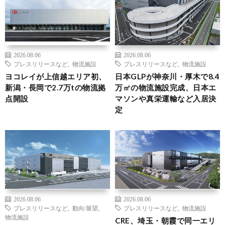
2026.08.06
2026.08.06
プレスリリースなど
,
物流施設
プレスリリースなど
,
物流施設
ヨコレイが上信越エリア初、
日本GLPが神奈川・厚木で8.4
新潟・長岡で2.7万tの物流拠
万㎡の物流施設完成、日本エ
点開設
マソンや真栄運輸など入居決
定
2026.08.06
2026.08.06
プレスリリースなど
,
動向/展望
,
プレスリリースなど
,
物流施設
物流施設
CRE、埼玉・朝霞で同一エリ