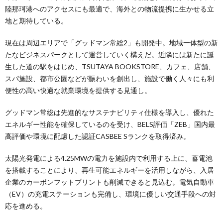
陸那珂港へのアクセスにも最適で、海外との物流提携に生かせる立
地と期待している。
現在は周辺エリアで「グッドマン常総2」も開発中。地域一体型の新
たなビジネスパークとして運営していく構えだ。近隣には新たに誕
生した道の駅をはじめ、TSUTAYA BOOKSTORE、カフェ、店舗、
スパ施設、都市公園などが賑わいを創出し、施設で働く人々にも利
便性の高い快適な就業環境を提供する見通し。
グッドマン常総は先進的なサステナビリティ仕様を導入し、優れた
エネルギー性能を確保しているのを受け、BELS評価「ZEB」国内最
高評価や環境に配慮した認証CASBEE Sランクを取得済み。
太陽光発電による4.25MWの電力を施設内で利用する上に、蓄電池
を搭載することにより、再生可能エネルギーを活用しながら、入居
企業のカーボンフットプリントも削減できると見込む。電気自動車
（EV）の充電ステーションも完備し、環境に優しい交通手段への対
応を進める。