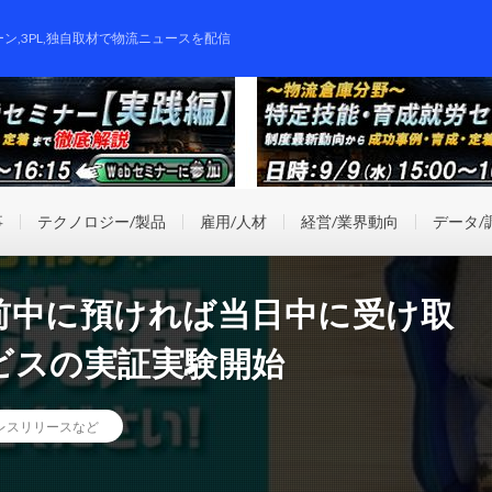
ーン,3PL,独自取材で物流ニュースを配信
事
テクノロジー/製品
雇用/人材
経営/業界動向
データ/
前中に預ければ当日中に受け取
ビスの実証実験開始
レスリリースなど