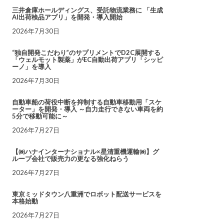
三井倉庫ホールディングス、受託物流業務に 「生成
AI出荷検品アプリ」を開発・導入開始
2026年7月30日
“独自開発こだわり”のサプリメントでD2C展開する
「ウェルモット製薬」がEC自動出荷アプリ「シッピ
ーノ」を導入
2026年7月30日
自動車船の荷役中断を抑制する自動車移動用「スケ
ーター」を開発・導入 ～自力走行できない車両を約
5分で移動可能に～
2026年7月27日
【㈱ハナインターナショナル×星清重機運輸㈱】グ
ループ会社で販売力の更なる強化ねらう
2026年7月27日
東京ミッドタウン八重洲でロボット配送サービスを
本格始動
2026年7月27日