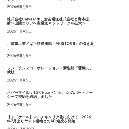
2026年8月5日
株式会社Univearth、倉吉運送株式会社と資本提
携〜山陰エリアへ実運送ネットワークを拡大〜
2026年8月5日
川崎重工業／ばら積運搬船「ARISTOS II」の引き渡
し
2026年8月5日
フジトランスコーポレーション／新造船「蓉翔丸」
就航
2026年8月5日
ネバーマイル：TGR Haas F1 Teamとのパートナー
シップ契約を締結しました
2026年8月5日
【トドケール】マルチキャリア化に向けて、2026
年7月よりヤマト運輸とのAPI連携を開始
2026年7月30日