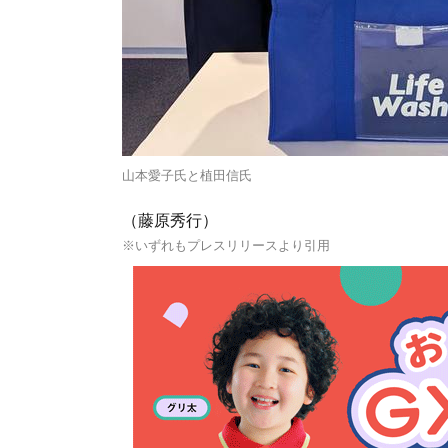
山本愛子氏と植田信氏
（藤原秀行）
※いずれもプレスリリースより引用