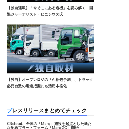
【独自連載】「今そこにある危機」を読み解く 国
際ジャーナリスト・ビニシウス氏
【独自】オープンロジの「AI梱包予測」、トラック
必要台数の迅速把握にも活用本格化
プレスリリースまとめてチェック
CBcloud、全国の「Marq」施設を起点とした新た
な配送プラットフォーム「MarqGO」開始