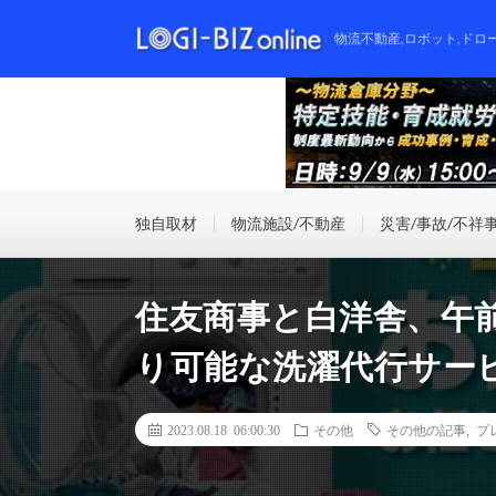
物流不動産,ロボット,ドロ
独自取材
物流施設/不動産
災害/事故/不祥
住友商事と白洋舎、午
り可能な洗濯代行サー
2023.08.18 06:00:30
その他
その他の記事
,
プ