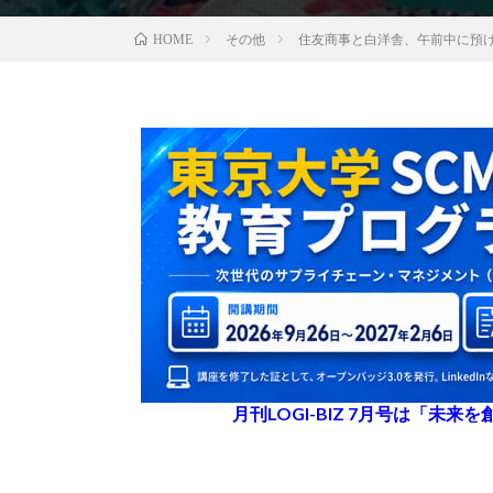
その他
住友商事と白洋舎、午前中に預
HOME
月刊LOGI-BIZ 7月号は「未