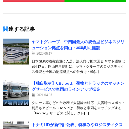
関連する記事
ヤマトグループ、中四国最大の統合型ビジネスソリ
ューション拠点を岡山・早島町に開設
2026.06.17
日本GLPの物流施設に入居、法人向け拡大図る ヤマト運輸は
6月17日、岡山県早島町に、ヤマトグループのロジスティク
ス機能と全国の物流拠点への仕分け・輸[…]
【独自取材】CBcloud、荷物とトラックのマッチン
グサービスで車両のラインアップ拡充
2021.04.05
クレーン車などの台数増で大型輸送対応、災害時のスポット
利用もアピール CBcloudは、荷物と車両をマッチングする
「PickGo」サービスに関し、クレ[…]
トナミHDが新中計公表、特積みやロジスティクス