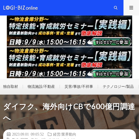
独自取材
物流施設/不動産
災害/事故/不祥事
テクノロジー/製品
ダイフク、海外向けCBで600億円調達
へ
2023.09.01 09:05:52
経営/業界動向