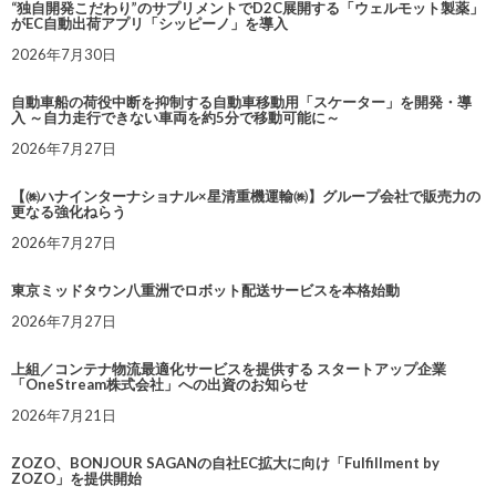
“独自開発こだわり”のサプリメントでD2C展開する「ウェルモット製薬」
がEC自動出荷アプリ「シッピーノ」を導入
2026年7月30日
自動車船の荷役中断を抑制する自動車移動用「スケーター」を開発・導
入 ～自力走行できない車両を約5分で移動可能に～
2026年7月27日
【㈱ハナインターナショナル×星清重機運輸㈱】グループ会社で販売力の
更なる強化ねらう
2026年7月27日
東京ミッドタウン八重洲でロボット配送サービスを本格始動
2026年7月27日
上組／コンテナ物流最適化サービスを提供する スタートアップ企業
「OneStream株式会社」への出資のお知らせ
2026年7月21日
ZOZO、BONJOUR SAGANの自社EC拡大に向け「Fulfillment by
ZOZO」を提供開始