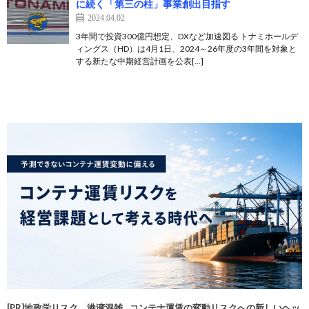
に続く「第三の柱」事業創出目指す
2024.04.02
3年間で投資300億円想定、DXなど加速図る トナミホールデ
ィングス（HD）は4月1日、2024～26年度の3年間を対象と
する新たな中期経営計画を公表[…]
[PR]地政学リスク、港湾混雑…コンテナ運賃の変動リスクへの新しいヘッ