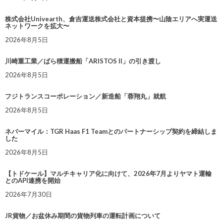
株式会社Univearth、倉吉運送株式会社と資本提携〜山陰エリアへ実運送
ネットワークを拡大〜
2026年8月5日
川崎重工業／ばら積運搬船「ARISTOS II」の引き渡し
2026年8月5日
フジトランスコーポレーション／新造船「蓉翔丸」就航
2026年8月5日
ネバーマイル：TGR Haas F1 Teamとのパートナーシップ契約を締結しま
した
2026年8月5日
【トドケール】マルチキャリア化に向けて、2026年7月よりヤマト運輸
とのAPI連携を開始
2026年7月30日
JR貨物／お盆休み期間の貨物列車の運転計画について