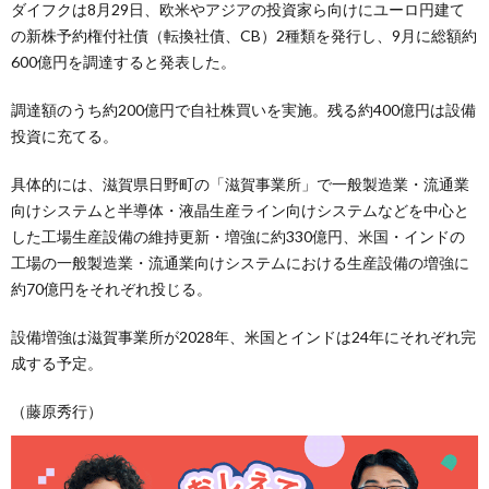
ダイフクは8月29日、欧米やアジアの投資家ら向けにユーロ円建て
の新株予約権付社債（転換社債、CB）2種類を発行し、9月に総額約
600億円を調達すると発表した。
調達額のうち約200億円で自社株買いを実施。残る約400億円は設備
投資に充てる。
具体的には、滋賀県日野町の「滋賀事業所」で一般製造業・流通業
向けシステムと半導体・液晶生産ライン向けシステムなどを中心と
した工場生産設備の維持更新・増強に約330億円、米国・インドの
工場の一般製造業・流通業向けシステムにおける生産設備の増強に
約70億円をそれぞれ投じる。
設備増強は滋賀事業所が2028年、米国とインドは24年にそれぞれ完
成する予定。
（藤原秀行）