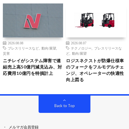
2026.08.08
2026.08.07
プレスリリースなど
,
動向/展望
,
テクノロジー
,
プレスリリースな
災害
ど
,
動向/展望
ニチレイがシステム障害で連
ロジスネクストが防爆仕様車
結売上高50億円減見込み、対
のフォークをフルモデルチェ
応費用10億円を特損計上
ンジ、オペレーターの快適性
向上図る
Back to Top
メルマガ会員登録