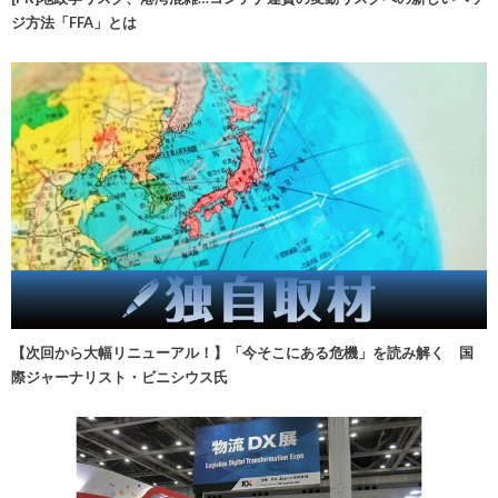
ジ方法「FFA」とは
【次回から大幅リニューアル！】「今そこにある危機」を読み解く 国
際ジャーナリスト・ビニシウス氏