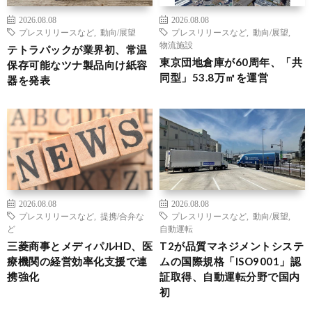
2026.08.08
2026.08.08
プレスリリースなど
,
動向/展望
プレスリリースなど
,
動向/展望
,
物流施設
テトラパックが業界初、常温
東京団地倉庫が60周年、「共
保存可能なツナ製品向け紙容
同型」53.8万㎡を運営
器を発表
2026.08.08
2026.08.08
プレスリリースなど
,
提携/合弁な
プレスリリースなど
,
動向/展望
,
ど
自動運転
三菱商事とメディパルHD、医
T2が品質マネジメントシステ
療機関の経営効率化支援で連
ムの国際規格「ISO9001」認
携強化
証取得、自動運転分野で国内
初