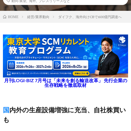
動向/展望
,
海外
,
プレスリリースなど
経営/業界動向
ダイフク、海外向けCBで600億円調達へ
HOME
月刊LOGI-BIZ 7月号は「未来を創る輸送改革」 先行企業の
生存戦略を徹底取材
国内外の生産設備増強に充当、自社株買い
も