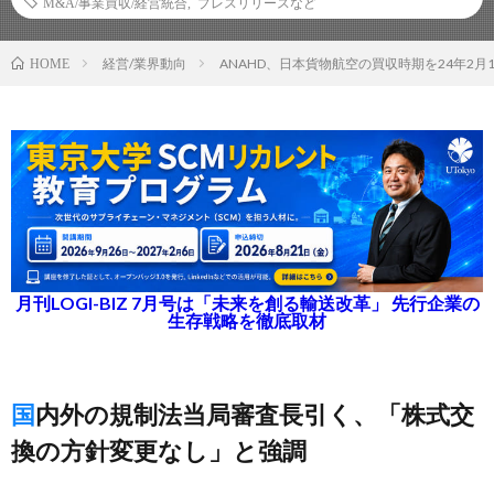
M&A/事業買収/経営統合
,
プレスリリースなど
経営/業界動向
ANAHD、日本貨物航空の買収時期を24年2月
HOME
月刊LOGI-BIZ 7月号は「未来を創る輸送改革」 先行企業の
生存戦略を徹底取材
国内外の規制法当局審査長引く、「株式交
換の方針変更なし」と強調