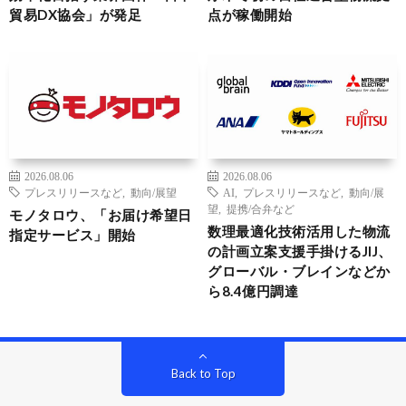
貿易DX協会」が発足
点が稼働開始
2026.08.06
2026.08.06
プレスリリースなど
,
動向/展望
AI
,
プレスリリースなど
,
動向/展
望
,
提携/合弁など
モノタロウ、「お届け希望日
数理最適化技術活用した物流
指定サービス」開始
の計画立案支援手掛けるJIJ、
グローバル・ブレインなどか
ら8.4億円調達
Back to Top