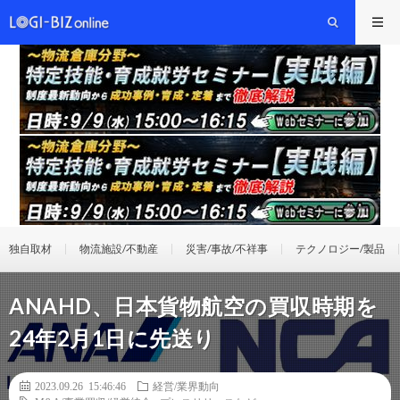
独自取材
物流施設/不動産
災害/事故/不祥事
テクノロジー/製品
ANAHD、日本貨物航空の買収時期を
24年2月1日に先送り
2023.09.26 15:46:46
経営/業界動向