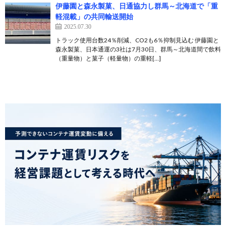
伊藤園と森永製菓、日通協力し群馬～北海道で「重
軽混載」の共同輸送開始
2025.07.30
トラック使用台数24％削減、CO2も6％抑制見込む 伊藤園と
森永製菓、日本通運の3社は7月30日、群馬～北海道間で飲料
（重量物）と菓子（軽量物）の重軽[…]