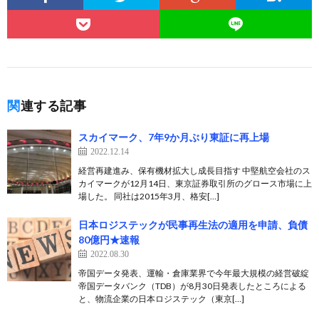
関連する記事
スカイマーク、7年9か月ぶり東証に再上場
2022.12.14
経営再建進み、保有機材拡大し成長目指す 中堅航空会社のス
カイマークが12月14日、東京証券取引所のグロース市場に上
場した。 同社は2015年3月、格安[…]
日本ロジステックが民事再生法の適用を申請、負債
80億円★速報
2022.08.30
帝国データ発表、運輸・倉庫業界で今年最大規模の経営破綻
帝国データバンク（TDB）が8月30日発表したところによる
と、物流企業の日本ロジステック（東京[…]