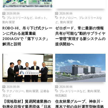
2026.08.06
2026.08.06
プレスリリースなど
,
ロボット
,
テクノロジー
,
プレスリリースな
動向/展望
ど
,
動向/展望
ROBO-HI、吊り下げ式クレー
ゼロボード、常に最新の情報
ンに代わる超重量級
共有が可能な“動的サプライヤ
200tAGVで「落下リスク」
ー管理”実現する新システムの
解消と説明
提供開始へ
2026.08.06
2026.08.06
テクノロジー
,
動向/展望
,
記者会
プレスリリースなど
,
動向/展望
,
見など
物流施設
【現地取材】貿易関連業務の
住友林業グループ、神奈川・
効率化目指す業界団体「日本
厚木で初の自社運営型物流拠