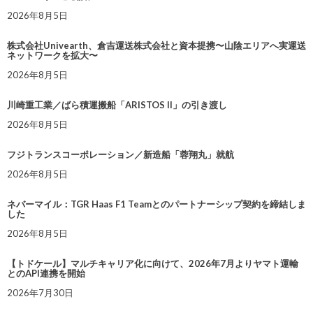
2026年8月5日
株式会社Univearth、倉吉運送株式会社と資本提携〜山陰エリアへ実運送
ネットワークを拡大〜
2026年8月5日
川崎重工業／ばら積運搬船「ARISTOS II」の引き渡し
2026年8月5日
フジトランスコーポレーション／新造船「蓉翔丸」就航
2026年8月5日
ネバーマイル：TGR Haas F1 Teamとのパートナーシップ契約を締結しま
した
2026年8月5日
【トドケール】マルチキャリア化に向けて、2026年7月よりヤマト運輸
とのAPI連携を開始
2026年7月30日