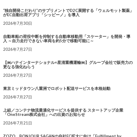
“独自開発こだわり”のサプリメントでD2C展開する「ウェルモット製薬」
がEC自動出荷アプリ「シッピーノ」を導入
2026年7月30日
自動車船の荷役中断を抑制する自動車移動用「スケーター」を開発・導
入 ～自力走行できない車両を約5分で移動可能に～
2026年7月27日
【㈱ハナインターナショナル×星清重機運輸㈱】グループ会社で販売力の
更なる強化ねらう
2026年7月27日
東京ミッドタウン八重洲でロボット配送サービスを本格始動
2026年7月27日
上組／コンテナ物流最適化サービスを提供する スタートアップ企業
「OneStream株式会社」への出資のお知らせ
2026年7月21日
ZOZO、BONJOUR SAGANの自社EC拡大に向け「Fulfillment by