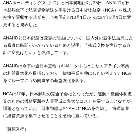
ANAホールディングス（HD）と日本郵船は9月26日、ANAHDが日
本郵船傘下で航空貨物輸送を手掛ける日本貨物航空（NCA）を株式
交換で買収する時期を、当初予定の10月1日から2024年2月1日に変
更すると発表した。
ANAHDと日本郵船は変更の理由について、国内外の競争法当局によ
る審査に時間がかかっているためと説明。「株式交換を実行する方
針に変更はない」と強調している。
ANAHDは傘下の全日本空輸（ANA）を中心としたエアライン事業
の利益最大化を目指しており、貨物事業も伸ばしたい考えで、NCA
をグループに収め同事業の基盤強化を図る。
NCAは10年、日本郵船の完全子会社となったが、運航・整備体制拡
充のための機材更新や人員育成に多大なコストを要することなどが
課題となっていた。日本郵船はANAHDにNCAを売却し、海運事業
に経営資源を集中させることを念頭に置いている。
（藤原秀行）