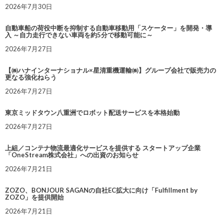
2026年7月30日
自動車船の荷役中断を抑制する自動車移動用「スケーター」を開発・導
入 ～自力走行できない車両を約5分で移動可能に～
2026年7月27日
【㈱ハナインターナショナル×星清重機運輸㈱】グループ会社で販売力の
更なる強化ねらう
2026年7月27日
東京ミッドタウン八重洲でロボット配送サービスを本格始動
2026年7月27日
上組／コンテナ物流最適化サービスを提供する スタートアップ企業
「OneStream株式会社」への出資のお知らせ
2026年7月21日
ZOZO、BONJOUR SAGANの自社EC拡大に向け「Fulfillment by
ZOZO」を提供開始
2026年7月21日