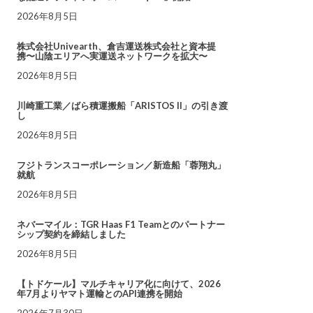
2026年8月5日
株式会社Univearth、倉吉運送株式会社と資本提
携〜山陰エリアへ実運送ネットワークを拡大〜
2026年8月5日
川崎重工業／ばら積運搬船「ARISTOS II」の引き渡
し
2026年8月5日
フジトランスコーポレーション／新造船「蓉翔丸」
就航
2026年8月5日
ネバーマイル：TGR Haas F1 Teamとのパートナー
シップ契約を締結しました
2026年8月5日
【トドケール】マルチキャリア化に向けて、2026
年7月よりヤマト運輸とのAPI連携を開始
2026年7月30日