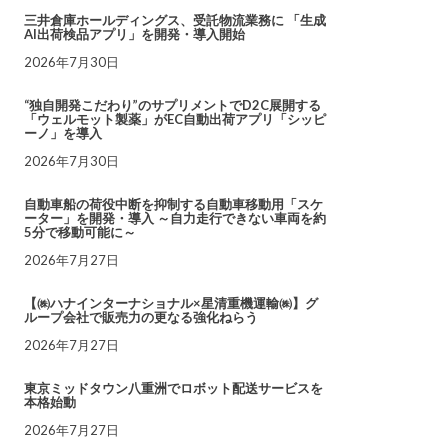
三井倉庫ホールディングス、受託物流業務に 「生成
AI出荷検品アプリ」を開発・導入開始
2026年7月30日
“独自開発こだわり”のサプリメントでD2C展開する
「ウェルモット製薬」がEC自動出荷アプリ「シッピ
ーノ」を導入
2026年7月30日
自動車船の荷役中断を抑制する自動車移動用「スケ
ーター」を開発・導入 ～自力走行できない車両を約
5分で移動可能に～
2026年7月27日
【㈱ハナインターナショナル×星清重機運輸㈱】グ
ループ会社で販売力の更なる強化ねらう
2026年7月27日
東京ミッドタウン八重洲でロボット配送サービスを
本格始動
2026年7月27日