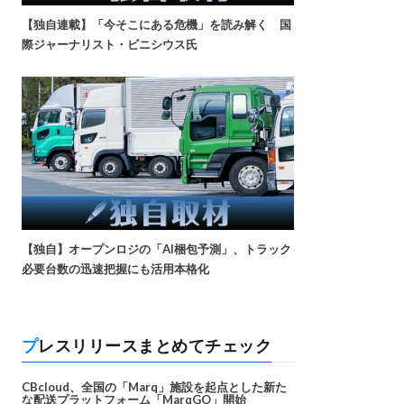
【独自連載】「今そこにある危機」を読み解く 国
際ジャーナリスト・ビニシウス氏
【独自】オープンロジの「AI梱包予測」、トラック
必要台数の迅速把握にも活用本格化
プレスリリースまとめてチェック
CBcloud、全国の「Marq」施設を起点とした新た
な配送プラットフォーム「MarqGO」開始