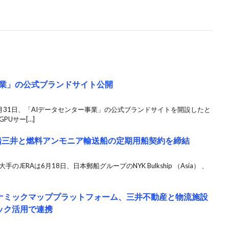
事業」の公式ブランドサイト公開
月31日、「AIデータセンター事業」の公式ブランドサイトを開設したと
PUサー[…]
商船三井と燃料アンモニア輸送船の定期用船契約を締結
ERAは6月18日、日本郵船グループのNYK Bulkship （Asia） 、
ナミックマッププラットフォーム、三井不動産と物流施設
ック活用で連携