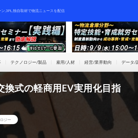
ーン,3PL,独自取材で物流ニュースを配信
事
テクノロジー/製品
雇用/人材
経営/業界動向
データ/
交換式の軽商用EV実用化目指
ロジー