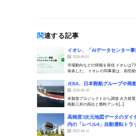
関連する記事
イオレ、「AIデータセンター
2026.08.03
市場動向などの情報を発信 イオレは7
発表した。 イオレの同事業は、高性能G
JERA、日本郵船グループや
2026.06.18
米製造プロジェクトから調達 火力発電大手のJ
商船三井の両社と燃料アンモ[…]
高精度3次元地図データのダイ
内の「レベル4」自動運転トラ
2025.04.12