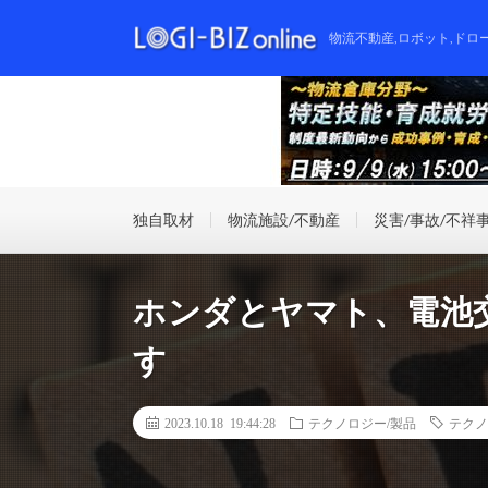
物流不動産,ロボット,ドロ
独自取材
物流施設/不動産
災害/事故/不祥
ホンダとヤマト、電池
す
2023.10.18 19:44:28
テクノロジー/製品
テクノ