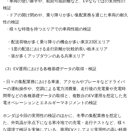
- 車両の使い勝手や、航続可能距離など、EVならではの実用性の
検証
- ドアの開け閉めや、乗り降りが多い集配業務を通じた車両の耐久
性の検証
- 様々な特徴を持つエリアでの車両性能の検証
・配送荷物が多く乗り降りの機会が多い東京23区エリア
・1度の配送における走行距離が比較的長い栃木エリア
・坂が多くアップダウンのある兵庫エリア
（3）EV運用における各種基礎データの取得・検証
– 日々の集配業務における車速、アクセルやブレーキなどドライバ
ーの運転操作や、空調による電力消費量、走行後の充電量や充電時
間帯などの各種基礎データの取得と、複数台のEV運用を想定した充
電オペレーションとエネルギーマネジメントの検証
ホンダは今回の実用性の検証のほかに、冬季の集配業務を想定し
た、外気温が氷点下になる寒冷地での充電・走行テストなど、様々
な環境で検証を実施している。商用EVとしてより実用性の高い軽商