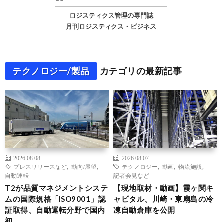
ロジスティクス管理の専門誌
月刊ロジスティクス・ビジネス
テクノロジー/製品
カテゴリの最新記事
2026.08.08
2026.08.07
プレスリリースなど
,
動向/展望
,
テクノロジー
,
動画
,
物流施設
,
自動運転
記者会見など
T2が品質マネジメントシステ
【現地取材・動画】霞ヶ関キ
ムの国際規格「ISO9001」認
ャピタル、川崎・東扇島の冷
証取得、自動運転分野で国内
凍自動倉庫を公開
初