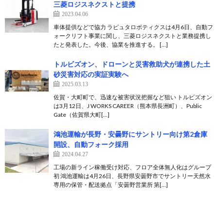
三菱ロジスネクストと提携
2023.04.06
車体提供などで協力 ラピュタロボティクスは4月6日、自動フ
ォークリフト事業に関し、三菱ロジスネクストと業務提携し
たと発表した。今後、協業を推進する。 […]
トルビズオン、ドローンと災害救助犬が連携した土
砂災害対応の実証実験へ
2025.03.13
佐賀・大町町で、迅速な被害状況把握など狙い トルビズオン
は3月12日、J WORKS CAREER（熊本県長洲町）、Public
Gate（佐賀県大町[…]
鴻池運輸が長野・安曇野にサントリー向け第2倉庫
開設、自動フォーク採用
2024.04.27
工場の新ライン稼働受け対応、フロア全体無人化はグループ
初 鴻池運輸は4月26日、長野県安曇野市でサントリー天然水
専用の保管・配送拠点「安曇野営業所 第[…]