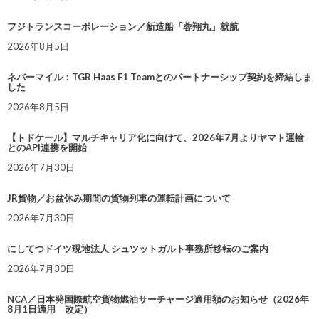
フジトランスコーポレーション／新造船「蓉翔丸」就航
2026年8月5日
ネバーマイル：TGR Haas F1 Teamとのパートナーシップ契約を締結しま
した
2026年8月5日
【トドケール】マルチキャリア化に向けて、2026年7月よりヤマト運輸
とのAPI連携を開始
2026年7月30日
JR貨物／お盆休み期間の貨物列車の運転計画について
2026年7月30日
にしてつドイツ現地法人 シュツットガルト事務所移転のご案内
2026年7月30日
NCA／日本発国際航空貨物燃油サーチャージ適用額のお知らせ（2026年
8月1日適用 改定）