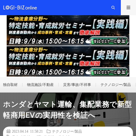
独自取材
物流施設/不動産
災害/事故/不祥事
テクノロジー/製品
ホンダとヤマト運輸、集配業務で新型
軽商用EVの実用性を検証へ
2023.04.14 11:58:21
テクノロジー/製品