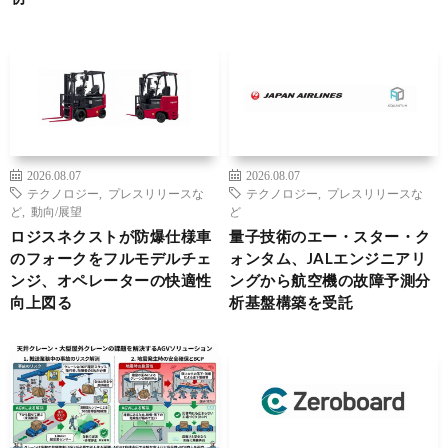
2026.08.07
2026.08.07
テクノロジー
,
プレスリリースな
テクノロジー
,
プレスリリースな
ど
,
動向/展望
ど
ロジスネクストが防爆仕様車
量子技術のエー・スター・ク
のフォークをフルモデルチェ
ォンタム、JALエンジニアリ
ンジ、オペレーターの快適性
ングから航空機の故障予測分
向上図る
析基盤構築を受託