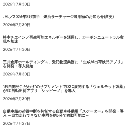
2026年7月30日
JAL／2026年8月前半 燃油サーチャージ適用額のお知らせ(変更)
2026年7月30日
椿本チエイン／再生可能エネルギーを活用し、カーボンニュートラル実
現を加速
2026年7月30日
三井倉庫ホールディングス、受託物流業務に 「生成AI出荷検品アプリ」
を開発・導入開始
2026年7月30日
“独自開発こだわり”のサプリメントでD2C展開する「ウェルモット製薬」
がEC自動出荷アプリ「シッピーノ」を導入
2026年7月30日
自動車船の荷役中断を抑制する自動車移動用「スケーター」を開発・導
入 ～自力走行できない車両を約5分で移動可能に～
2026年7月27日