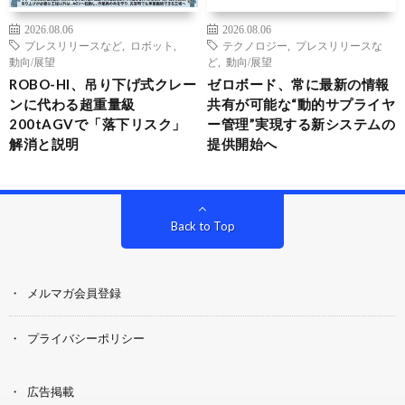
2026.08.06
2026.08.06
プレスリリースなど
,
ロボット
,
テクノロジー
,
プレスリリースな
動向/展望
ど
,
動向/展望
ROBO-HI、吊り下げ式クレー
ゼロボード、常に最新の情報
ンに代わる超重量級
共有が可能な“動的サプライヤ
200tAGVで「落下リスク」
ー管理”実現する新システムの
解消と説明
提供開始へ
Back to Top
メルマガ会員登録
プライバシーポリシー
広告掲載