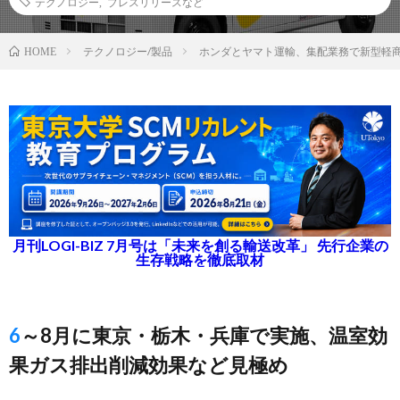
テクノロジー
,
プレスリリースなど
テクノロジー/製品
ホンダとヤマト運輸、集配業務で新型軽商
HOME
月刊LOGI-BIZ 7月号は「未来を創る輸送改革」 先行企業の
生存戦略を徹底取材
6～8月に東京・栃木・兵庫で実施、温室効
果ガス排出削減効果など見極め