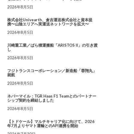
2026年8月5日
株式会社Univearth、倉吉運送株式会社と資本提
携〜山陰エリアへ実運送ネットワークを拡大〜
2026年8月5日
川崎重工業／ばら積運搬船「ARISTOS II」の引き渡
し
2026年8月5日
フジトランスコーポレーション／新造船「蓉翔丸」
就航
2026年8月5日
ネバーマイル：TGR Haas F1 Teamとのパートナー
シップ契約を締結しました
2026年8月5日
【トドケール】マルチキャリア化に向けて、2026
年7月よりヤマト運輸とのAPI連携を開始
2026年7月30日