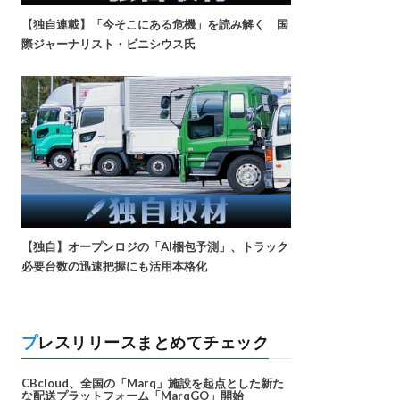
【独自連載】「今そこにある危機」を読み解く 国
際ジャーナリスト・ビニシウス氏
【独自】オープンロジの「AI梱包予測」、トラック
必要台数の迅速把握にも活用本格化
プレスリリースまとめてチェック
CBcloud、全国の「Marq」施設を起点とした新た
な配送プラットフォーム「MarqGO」開始