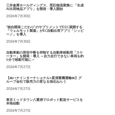
三井倉庫ホールディングス、受託物流業務に 「生成
AI出荷検品アプリ」を開発・導入開始
2026年7月30日
“独自開発こだわり”のサプリメントでD2C展開する
「ウェルモット製薬」がEC自動出荷アプリ「シッピ
ーノ」を導入
2026年7月30日
自動車船の荷役中断を抑制する自動車移動用「スケ
ーター」を開発・導入 ～自力走行できない車両を約
5分で移動可能に～
2026年7月27日
【㈱ハナインターナショナル×星清重機運輸㈱】グ
ループ会社で販売力の更なる強化ねらう
2026年7月27日
東京ミッドタウン八重洲でロボット配送サービスを
本格始動
2026年7月27日