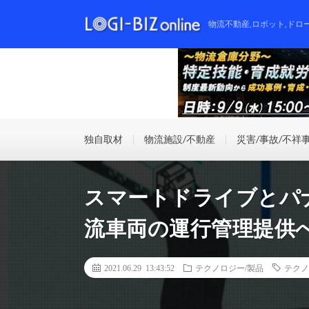
物流不動産,ロボット,ドロ
独自取材
物流施設/不動産
災害/事故/不祥
スマートドライブとパナ
流車両の運行管理提供
2021.06.29 13:43:52
テクノロジー/製品
テクノ