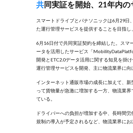
共同実証を開始、21年内
スマートドライブとパナソニックは6月29日、
た運行管理サービスを提供することを目指し
6月16日付で共同実証契約を締結した。ス
ータを活⽤したサービス「MobilityData
開発とETC2.0データ活⽤に関する知⾒を掛
運⾏管理サービスを開発、主に物流業界に向け
インターネット通販市場の成⻑に加えて、新
って貨物量が急激に増加する⼀⽅、物流業界
ている。
ドライバーへの負担が増加する中、⻑時間労
規制の導⼊が予定されるなど、物流業界にお