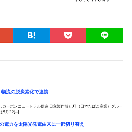
、物流の脱炭素化で連携
しカーボンニュートラル促進 日立製作所とJT（日本たばこ産業）グルー
月29[…]
の電力を太陽光発電由来に一部切り替え