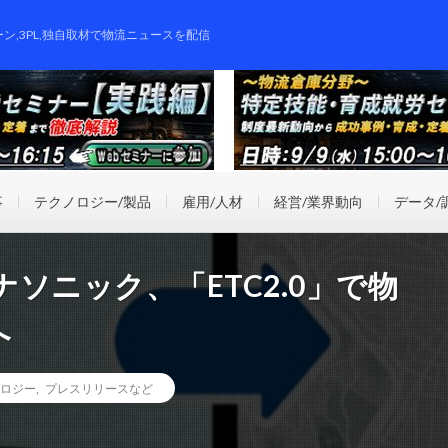
ーン,3PL,独自取材で物流ニュースを配信
事
テクノロジー/製品
雇用/人材
経営/業界動向
データ/
ソニック、「ETC2.0」で物
へ
ロジー
,
プレスリリースなど