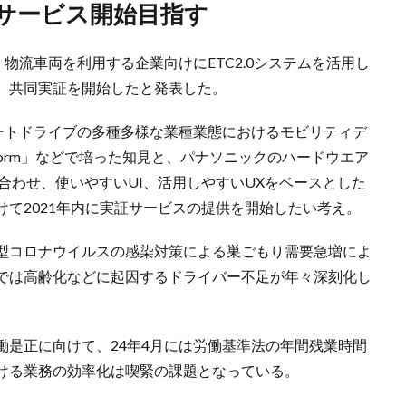
のサービス開始目指す
物流車両を利用する企業向けにETC2.0システムを活用し
、共同実証を開始したと発表した。
マートドライブの多種多様な業種業態におけるモビリティデ
Platform」などで培った知⾒と、パナソニックのハードウエア
け合わせ、使いやすいUI、活⽤しやすいUXをベースとした
て2021年内に実証サービスの提供を開始したい考え。
型コロナウイルスの感染対策による巣ごもり需要急増によ
では⾼齢化などに起因するドライバー不⾜が年々深刻化し
働是正に向けて、24年4月には労働基準法の年間残業時間
ける業務の効率化は喫緊の課題となっている。