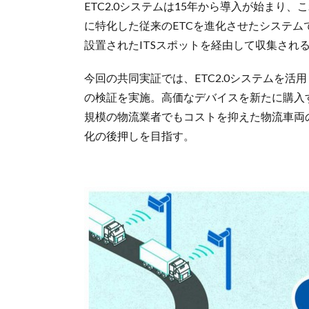
ETC2.0システムは15年から導⼊が始まり
に特化した従来のETCを進化させたシステ
設置されたITSスポットを経由して収集され
今回の共同実証では、ETC2.0システムを
の検証を実施。⾼価なデバイスを新たに購⼊
規模の物流業者でもコストを抑えた物流⾞両
化の後押しを目指す。