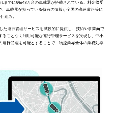
、これまでに約648万台の⾞載器が搭載されている。料⾦収受
ムで、⾞載器が持っている特有の情報が全国の⾼速道路等に
る仕組み。
活⽤した運⾏管理サービスを試験的に提供し、技術や事業⾯で
することなく利⽤可能な運⾏管理サービスを実現し、中⼩
の運⾏管理を可能とすることで、物流業界全体の業務効率