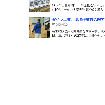
CO2排出量年間250t削減見込む オ
にPPAモデルで太陽光発電設備を導入、
ダイヤ工業、現場作業時の腕ア
2026.06.24
清水建設と共同開発品を大幅刷新、装着
日、清水建設と2020年に共同開発した