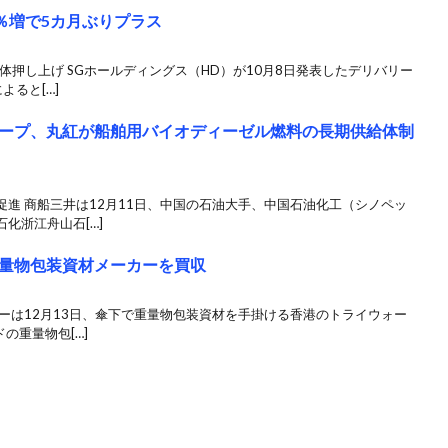
％増で5カ月ぶりプラス
体押し上げ SGホールディングス（HD）が10月8日発表したデリバリー
ると[…]
ープ、丸紅が船舶用バイオディーゼル燃料の長期供給体制
進 商船三井は12月11日、中国の石油大手、中国石油化工（シノペッ
化浙江舟山石[…]
量物包装資材メーカーを買収
ーは12月13日、傘下で重量物包装資材を手掛ける香港のトライウォー
の重量物包[…]