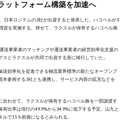
プラットフォーム構築を加速へ
運、日本ロジテムの3社が出資すると発表した。ハコベルが3
当増資を実施する。併せて、ラクスルが保有するハコベル株
と運送事業者のマッチングや運送事業者の経営効率化支援の
グスとラクスルが共同で出資する形に移行していた。
輸送効率化を促進できる物流業界標準の新たなオープンプ
資本参画する3社とも連携し、サービス内容の拡充などを
に合わせて、ラクスルが保有するハコベル株を一部譲渡す
比率は現行の49.9%から34.9%に低下する予定。山九と
タルで15％前後になるとみられる。