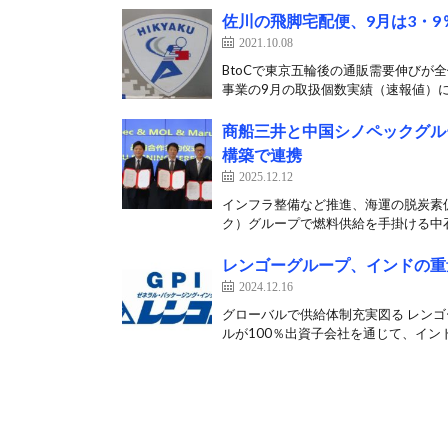
佐川の飛脚宅配便、9月は3・9
2021.10.08
BtoCで東京五輪後の通販需要伸びが全
事業の9月の取扱個数実績（速報値）によ
商船三井と中国シノペックグル
構築で連携
2025.12.12
インフラ整備など推進、海運の脱炭素促
ク）グループで燃料供給を手掛ける中石
レンゴーグループ、インドの重
2024.12.16
グローバルで供給体制充実図る レンゴ
ルが100％出資子会社を通じて、インド