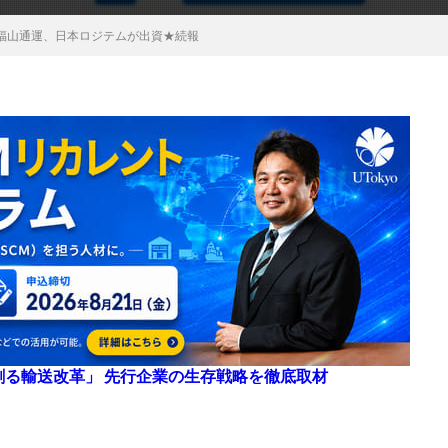
福山通運、日本ロジテムが出資★続報
来を創る輸送改革」 先行企業の生存戦略を徹底取材