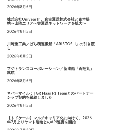
2026年8月5日
株式会社Univearth、倉吉運送株式会社と資本提
携〜山陰エリアへ実運送ネットワークを拡大〜
2026年8月5日
川崎重工業／ばら積運搬船「ARISTOS II」の引き渡
し
2026年8月5日
フジトランスコーポレーション／新造船「蓉翔丸」
就航
2026年8月5日
ネバーマイル：TGR Haas F1 Teamとのパートナー
シップ契約を締結しました
2026年8月5日
【トドケール】マルチキャリア化に向けて、2026
年7月よりヤマト運輸とのAPI連携を開始
2026年7月30日