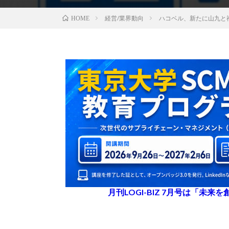
経営/業界動向
ハコベル、新たに山九と
HOME
月刊LOGI-BIZ 7月号は「未