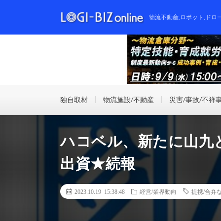
物流不動産,ロボット,ドロ
独自取材
物流施設/不動産
災害/事故/不祥
ハコベル、新たに山九
出資★続報
2023.10.19 15:38:48
経営/業界動向
提携/合弁