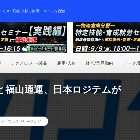
ーン,3PL,独自取材で物流ニュースを配信
事
テクノロジー/製品
雇用/人材
経営/業界動向
データ/
と福山通運、日本ロジテムが
など
,
プレスリリースなど