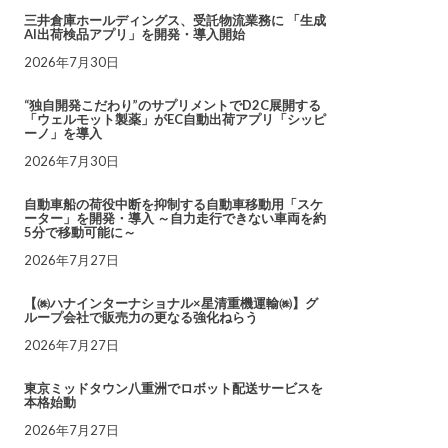
三井倉庫ホールディングス、受託物流業務に 「生成
AI出荷検品アプリ」を開発・導入開始
2026年7月30日
“独自開発こだわり”のサプリメントでD2C展開する
「ウェルモット製薬」がEC自動出荷アプリ「シッピ
ーノ」を導入
2026年7月30日
自動車船の荷役中断を抑制する自動車移動用「スケ
ーター」を開発・導入 ～自力走行できない車両を約
5分で移動可能に～
2026年7月27日
【㈱ハナインターナショナル×星清重機運輸㈱】グ
ループ会社で販売力の更なる強化ねらう
2026年7月27日
東京ミッドタウン八重洲でロボット配送サービスを
本格始動
2026年7月27日