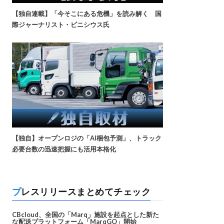
【独自連載】「今そこにある危機」を読み解く 国
際ジャーナリスト・ビニシウス氏
【独自】オープンロジの「AI梱包予測」、トラック
必要台数の迅速把握にも活用本格化
プレスリリースまとめてチェック
CBcloud、全国の「Marq」施設を起点とした新た
な配送プラットフォーム「MarqGO」開始