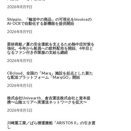
2026年8月9日
Shippio、「輸送中の商品」の可視化をInvoiceの
AI-OCRで自動化する新機能を提供開始
2026年8月9日
栗林商船／夏の安全運航を支えるため熱中症対策を
強化。今年から船員への飲料配布を開始、4年目と
なるファン付き作業服の支給も継続
2026年8月9日
CBcloud、全国の「Marq」施設を起点とした新た
な配送プラットフォーム「MarqGO」開始
2026年8月5日
株式会社Univearth、倉吉運送株式会社と資本提
携〜山陰エリアへ実運送ネットワークを拡大〜
2026年8月5日
川崎重工業／ばら積運搬船「ARISTOS II」の引き渡
し