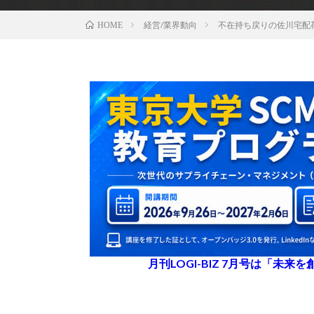
経営/業界動向
不在持ち戻りの佐川宅配
HOME
月刊LOGI-BIZ 7月号は「未