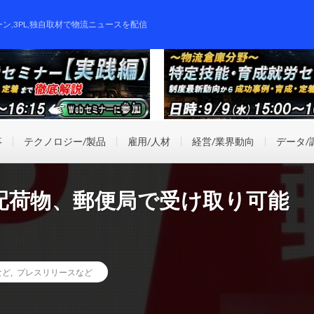
ーン,3PL,独自取材で物流ニュースを配信
事
テクノロジー/製品
雇用/人材
経営/業界動向
データ/
配荷物、郵便局で受け取り可能
など
,
プレスリリースなど