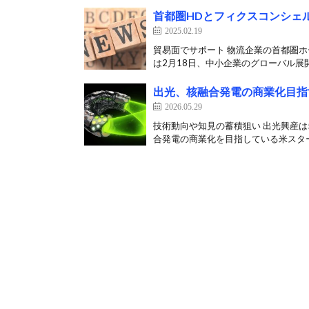
首都圏HDとフィクスコンシェ
2025.02.19
貿易面でサポート 物流企業の首都圏
は2月18日、中小企業のグローバル展開
出光、核融合発電の商業化目指
2026.05.29
技術動向や知見の蓄積狙い 出光興産は
合発電の商業化を目指している米スター