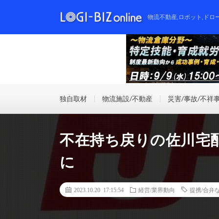
物流不動産,ロボット,ドロ
独自取材
物流施設/不動産
災害/事故/不祥
不在持ち戻りの佐川宅
に
2023.10.20 17:15:54
経営/業界動向
提携/合弁