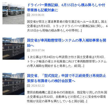
ドライバー乗務記録、6月15日から積み降ろしや付
帯業務も記載対象に
2019.06.01
国交省が荷主と運送事業者の取引適正化へルール見直し 国土
交通省は5月31日、トラックドライバーの乗務記録に関し、6
月15日から荷物の積み降ろしや付帯作[…]
国交省が車両動態管理システムの導入補助事業を開
始へ
2019.07.04
１次公募は7月24日から申請受け付け 国土交通省は7月3日、
トラック輸送の省エネ化推進に向けて車両動態管理システム
の導入補助を開始すると発表した。経済[…]
国交省、「型式指定」申請で不正続発受け再発防止
策探る有識者らの検討会設置へ
2024.02.22
豊田自動織機に是正命令の行政処分、指定取り消しの方向 国
土交通省は2月22日、自動車などの型式ごとに安全性や環境
性能が法定の基準を満たしていると国が認[…]