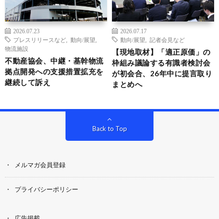
2026.07.23
2026.07.17
プレスリリースなど
,
動向/展望
,
動向/展望
,
記者会見など
物流施設
【現地取材】「適正原価」の
不動産協会、中継・基幹物流
枠組み議論する有識者検討会
拠点開発への支援措置拡充を
が初会合、26年中に提言取り
継続して訴え
まとめへ
Back to Top
メルマガ会員登録
プライバシーポリシー
広告掲載