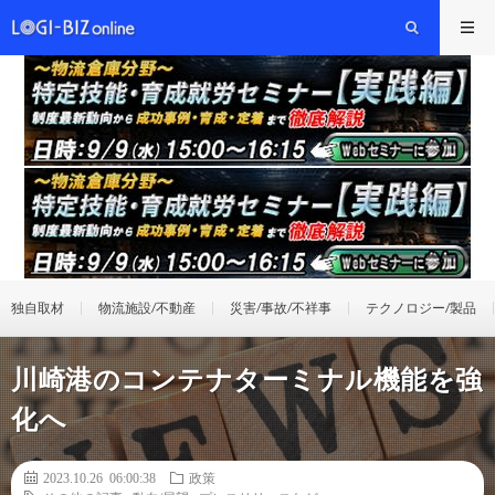
独自取材
物流施設/不動産
災害/事故/不祥事
テクノロジー/製品
川崎港のコンテナターミナル機能を強
化へ
2023.10.26 06:00:38
政策