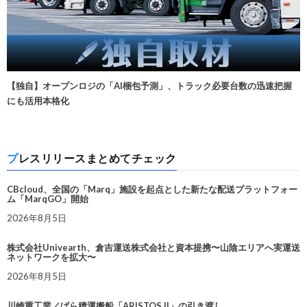
【独自】オープンロジの「AI梱包予測」、トラック必要台数の迅速把握
にも活用本格化
プレスリリースまとめてチェック
CBcloud、全国の「Marq」施設を起点とした新たな配送プラットフォー
ム「MarqGO」開始
2026年8月5日
株式会社Univearth、倉吉運送株式会社と資本提携〜山陰エリアへ実運送
ネットワークを拡大〜
2026年8月5日
川崎重工業／ばら積運搬船「ARISTOS II」の引き渡し