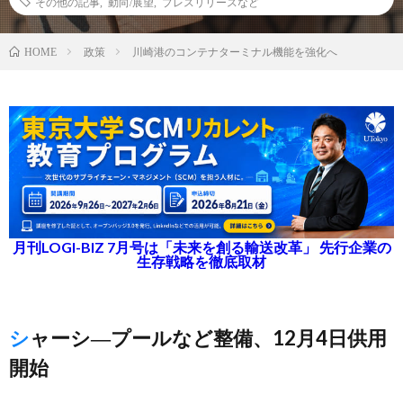
その他の記事
,
動向/展望
,
プレスリリースなど
政策
川崎港のコンテナターミナル機能を強化へ
HOME
月刊LOGI-BIZ 7月号は「未来を創る輸送改革」 先行企業の
生存戦略を徹底取材
シャーシ―プールなど整備、12月4日供用
開始