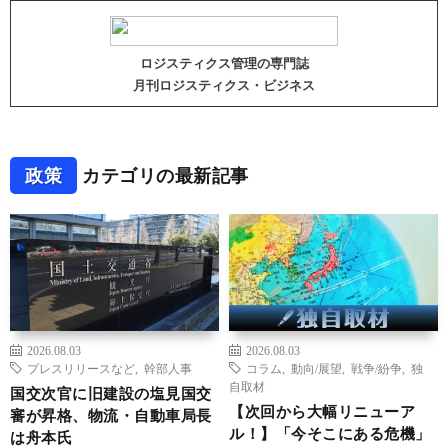
ロジスティクス管理の専門誌
月刊ロジスティクス・ビジネス
政策
カテゴリの最新記事
2026.08.03
2026.08.03
プレスリリースなど
,
幹部人事
コラム
,
動向/展望
,
戦争/紛争
,
独
自取材
国交次官に旧建設の塩見国交
【次回から大幅リニューア
審が昇格、物流・自動車局長
ル！】「今そこにある危機」
は舟本氏