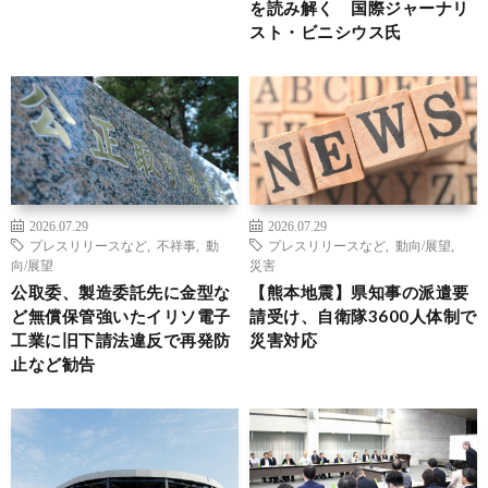
を読み解く 国際ジャーナリ
スト・ビニシウス氏
2026.07.29
2026.07.29
プレスリリースなど
,
不祥事
,
動
プレスリリースなど
,
動向/展望
,
向/展望
災害
公取委、製造委託先に金型な
【熊本地震】県知事の派遣要
ど無償保管強いたイリソ電子
請受け、自衛隊3600人体制で
工業に旧下請法違反で再発防
災害対応
止など勧告