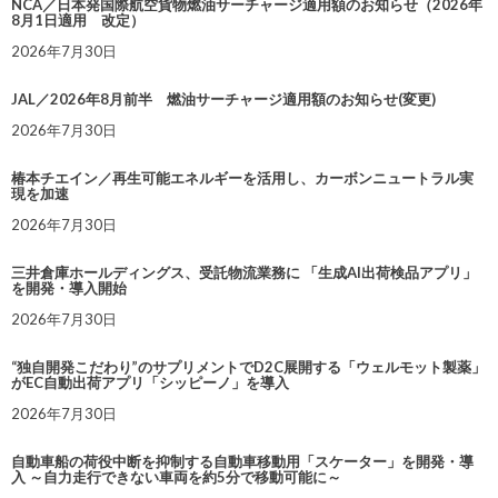
NCA／日本発国際航空貨物燃油サーチャージ適用額のお知らせ（2026年
8月1日適用 改定）
2026年7月30日
JAL／2026年8月前半 燃油サーチャージ適用額のお知らせ(変更)
2026年7月30日
椿本チエイン／再生可能エネルギーを活用し、カーボンニュートラル実
現を加速
2026年7月30日
三井倉庫ホールディングス、受託物流業務に 「生成AI出荷検品アプリ」
を開発・導入開始
2026年7月30日
“独自開発こだわり”のサプリメントでD2C展開する「ウェルモット製薬」
がEC自動出荷アプリ「シッピーノ」を導入
2026年7月30日
自動車船の荷役中断を抑制する自動車移動用「スケーター」を開発・導
入 ～自力走行できない車両を約5分で移動可能に～