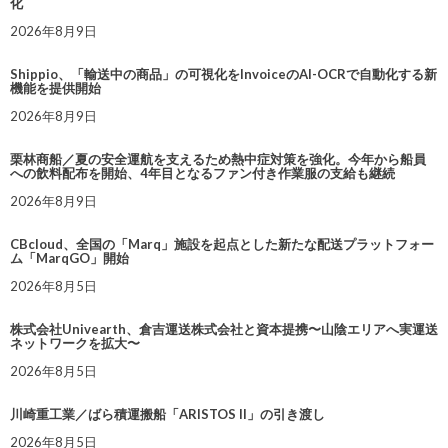
化
2026年8月9日
Shippio、「輸送中の商品」の可視化をInvoiceのAI-OCRで自動化する新
機能を提供開始
2026年8月9日
栗林商船／夏の安全運航を支えるため熱中症対策を強化。今年から船員
への飲料配布を開始、4年目となるファン付き作業服の支給も継続
2026年8月9日
CBcloud、全国の「Marq」施設を起点とした新たな配送プラットフォー
ム「MarqGO」開始
2026年8月5日
株式会社Univearth、倉吉運送株式会社と資本提携〜山陰エリアへ実運送
ネットワークを拡大〜
2026年8月5日
川崎重工業／ばら積運搬船「ARISTOS II」の引き渡し
2026年8月5日