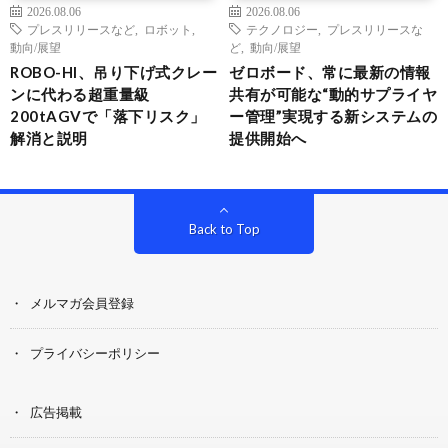
2026.08.06
2026.08.06
プレスリリースなど
,
ロボット
,
テクノロジー
,
プレスリリースな
動向/展望
ど
,
動向/展望
ROBO-HI、吊り下げ式クレー
ゼロボード、常に最新の情報
ンに代わる超重量級
共有が可能な“動的サプライヤ
200tAGVで「落下リスク」
ー管理”実現する新システムの
解消と説明
提供開始へ
Back to Top
メルマガ会員登録
プライバシーポリシー
広告掲載