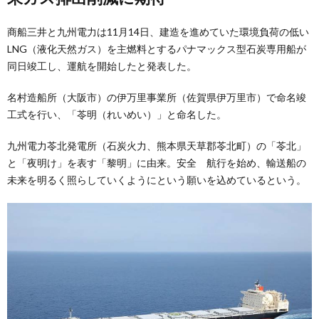
商船三井と九州電力は11月14日、建造を進めていた環境負荷の低い
LNG（液化天然ガス）を主燃料とするパナマックス型石炭専用船が
同日竣工し、運航を開始したと発表した。
名村造船所（大阪市）の伊万里事業所（佐賀県伊万里市）で命名竣
工式を行い、「苓明（れいめい）」と命名した。
九州電力苓北発電所（石炭火力、熊本県天草郡苓北町）の「苓北」
と「夜明け」を表す「黎明」に由来。安全 航行を始め、輸送船の
未来を明るく照らしていくようにという願いを込めているという。