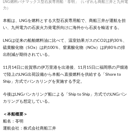
LNG燃料パナマックス型石炭専用船「苓明」（いずれも商船三井と九州電
力）
本船は、LNGを燃料とする大型石炭専用船で、商船三井が運航を担
い、九州電力の石炭火力発電所向けに海外から石炭を輸送する。
LNGは従来の船舶燃料油に比べて、温室効果ガスのCO2は約30％、
硫黄酸化物（SOx）は約100％、窒素酸化物（NOx）は約80％の排
出削減が期待されている。
11月14日に佐賀県の伊万里港を出港後、11月15日に福岡県の戸畑港
で陸上のLNG出荷設備から本船へ直接燃料を供給する「Shore to
Ship」方式でバンカリングを実施する予定。
今後はLNGバンカリング船による「Ship to Ship」方式でのLNGバン
カリングも想定している。
＜本船概要＞
船名：苓明
運航会社：株式会社商船三井