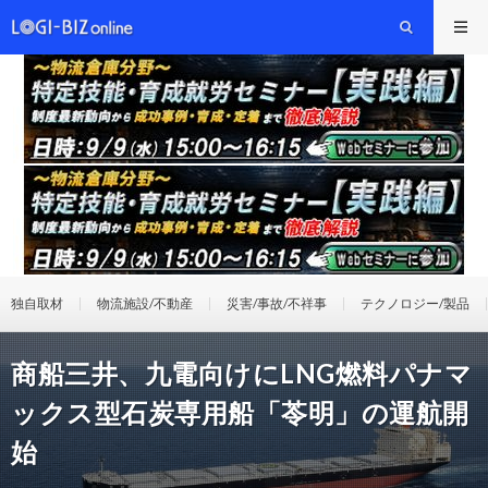
独自取材
物流施設/不動産
災害/事故/不祥事
テクノロジー/製品
商船三井、九電向けにLNG燃料パナマ
ックス型石炭専用船「苓明」の運航開
始