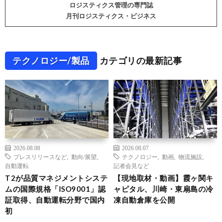
ロジスティクス管理の専門誌
月刊ロジスティクス・ビジネス
テクノロジー/製品
カテゴリの最新記事
2026.08.08
2026.08.07
プレスリリースなど
,
動向/展望
,
テクノロジー
,
動画
,
物流施設
,
自動運転
記者会見など
T2が品質マネジメントシステ
【現地取材・動画】霞ヶ関キ
ムの国際規格「ISO9001」認
ャピタル、川崎・東扇島の冷
証取得、自動運転分野で国内
凍自動倉庫を公開
初