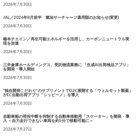
2026年7月30日
JAL／2026年8月前半 燃油サーチャージ適用額のお知らせ(変更)
2026年7月30日
椿本チエイン／再生可能エネルギーを活用し、カーボンニュートラル実
現を加速
2026年7月30日
三井倉庫ホールディングス、受託物流業務に 「生成AI出荷検品アプリ」
を開発・導入開始
2026年7月30日
“独自開発こだわり”のサプリメントでD2C展開する「ウェルモット製薬」
がEC自動出荷アプリ「シッピーノ」を導入
2026年7月30日
自動車船の荷役中断を抑制する自動車移動用「スケーター」を開発・導
入 ～自力走行できない車両を約5分で移動可能に～
2026年7月27日