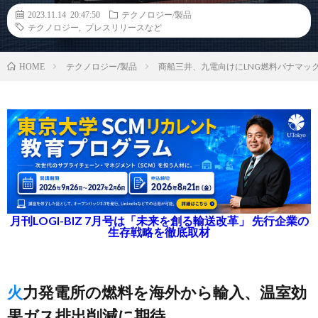
2023.11.14 20:47:50
テクノロジー/製品
テクノロジー
,
プレスリリースなど
テクノロジー/製品
商船三井、九電向けにLNG燃料パナマッ
HOME
月刊LOGI-BIZ 7月号は「未来を創る輸送改革」 先行企業の
生存戦略を徹底取材
火力発電所の燃料を海外から輸入、温室効
果ガス排出削減に期待