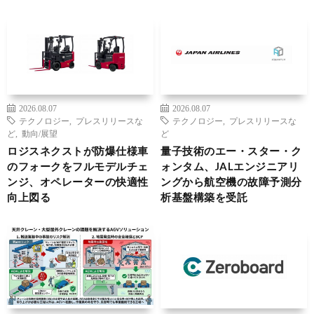
2026.08.07
2026.08.07
テクノロジー
,
プレスリリースな
テクノロジー
,
プレスリリースな
ど
,
動向/展望
ど
ロジスネクストが防爆仕様車
量子技術のエー・スター・ク
のフォークをフルモデルチェ
ォンタム、JALエンジニアリ
ンジ、オペレーターの快適性
ングから航空機の故障予測分
向上図る
析基盤構築を受託