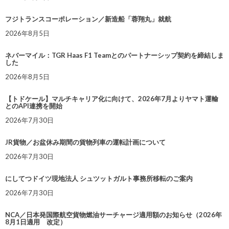
フジトランスコーポレーション／新造船「蓉翔丸」就航
2026年8月5日
ネバーマイル：TGR Haas F1 Teamとのパートナーシップ契約を締結しま
した
2026年8月5日
【トドケール】マルチキャリア化に向けて、2026年7月よりヤマト運輸
とのAPI連携を開始
2026年7月30日
JR貨物／お盆休み期間の貨物列車の運転計画について
2026年7月30日
にしてつドイツ現地法人 シュツットガルト事務所移転のご案内
2026年7月30日
NCA／日本発国際航空貨物燃油サーチャージ適用額のお知らせ（2026年
8月1日適用 改定）