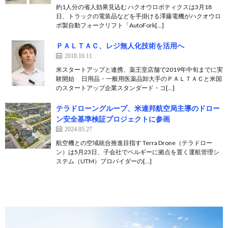
約1人分の省人効果見込む ハクオウロボティクスは3月18
日、トラックの電装品などを手掛ける澤藤電機がハクオウロ
ボ製自動フォークリフト「AutoFork[…]
ＰＡＬＴＡＣ、レジ無人化技術を活用へ
2018.10.11
米スタートアップと連携、薬王堂店舗で2019年中旬までに実
験開始 日用品・一般用医薬品卸大手のＰＡＬＴＡＣと米国
のスタートアップ企業スタンダード・コ[…]
テラドローングループ、米連邦航空局主導のドロー
ン安全基準検証プロジェクトに参画
2024.05.27
航空機との空域統合推進目指す Terra Drone（テラドロー
ン）は5月23日、子会社でベルギーに拠点を置く運航管理シ
ステム（UTM）プロバイダーの[…]